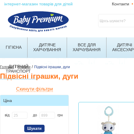
інтернет-магазин товарів для дітей
Контакти
•
ДИТЯЧЕ
ВСЕ ДЛЯ
ДИТЯЧІ
ГІГІЄНА
ХАРЧУВАННЯ
ХАРЧУВАННЯ
АКСЕСУАР
ДИТЯЧИЙ
/
/
Головна
Іграшки
Підвісні іграшки, дуги
ТРАНСПОРТ
Підвісні іграшки, дуги
Скинути фільтри
Ціна
від
до
грн