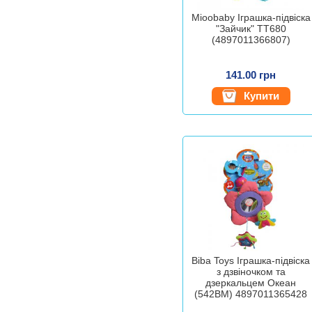
Mioobaby Іграшка-підвіска
"Зайчик" TT680
(4897011366807)
141.00 грн
Купити
Biba Toys Іграшка-підвіска
з дзвіночком та
дзеркальцем Океан
(542BM) 4897011365428