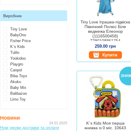
Виробник
Tiny Love Іграшка-підвіска
Північний Полюс Біле
Tiny Love
ведмежа Елеонор
BabyOno
(1116500458)
7290108861754
Fisher Price
259.00 грн
K`s Kids
Tulilo
Купити
Yookidoo
Playgro
Canpol
Biba Toys
Akuku
Baby Mix
Balibazoo
Limo Toy
Новини
K`s Kids Моя перша
24.01.2025
Нові умови доставки та оплати
книжка із 0 міс. 10643