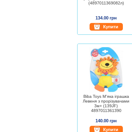
(4897011369082л)
134.00 грн
Купити
Biba Toys М'яка іграшка
Левеня з прорізувачами
3м+ (139JF)
4897011361390
140.00 грн
Купити