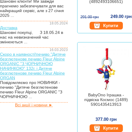
Шановні клієнти! Ми завжди
(4892493106651)
прагнемо забезпечувати для вас
найкращий сервіс, але з 27 січня
2025 ...
249.00 грн
291.00 грн
18.05.2024
Купити
Доставка
Шановні покупці, З 18.05.24 в
нас на невизначений час
змінюються ...
16.03.2023
Скоро в наявності!печиво "Дитяче
безглютенове печиво Fleur Alpine
ORGANIC "З ЧОРНИЧНОЮ
НАЧИНКОЮ" 132г. і Дитяче
безглютенове печиво Fleur Alpine
ORGAN
Повідомляємо про НОВИНКИ -
печиво "Дитяче безглютенове
печиво Fleur Alpine ORGANIC "З
BabyOno Іграшка -
ЧОРНИЧНОЮ ...
підвіска Космос (1489)
5901435413913
Всі акції і новини ►
377.00 грн
Купити