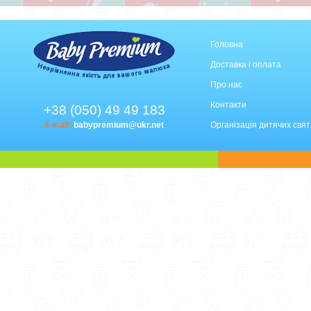
Головна
Доставка і оплата
Про нас
Контакти
+38 (050) 49 49 183
e-mail:
babypremium@ukr.net
Організація дитячих свят