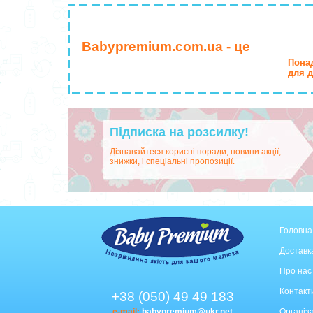
Babypremium.com.ua - це
Понад
для д
Підписка на розсилку!
Дізнавайтеся корисні поради, новини акції,
знижки, і спеціальні пропозиції.
Головна
Доставка
Про нас
Контакт
+38 (050) 49 49 183
e-mail:
babypremium@ukr.net
Організа