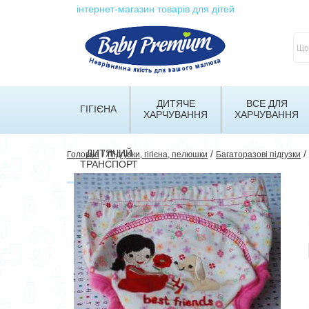
інтернет-магазин товарів для дітей
ДИТЯЧЕ
ВСЕ ДЛЯ
ГІГІЄНА
ХАРЧУВАННЯ
ХАРЧУВАННЯ
ДИТЯЧИЙ
/
/
/
Головна
Підгузки, гігієна, пелюшки
Багаторазові підгузки
ТРАНСПОРТ