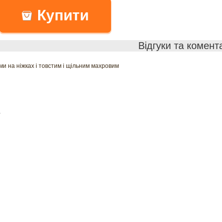
Купити
Відгуки та комент
ми на ніжках і товстим і щільним махровим
а