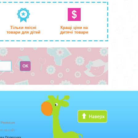
Тільки якісні
Кращі ціни на
товари для дітей
дитячі товари
 Premium
.
ня на сайт
лава Полещука