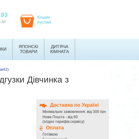
183
Кошик
а до
пустий
ЯПОНСКІ
ДИТЯЧА
ШКИ
ТОВАРИ
КІМНАТА
ки42)
дгузки Дівчинка з
Доставка по Україні
Мінімальне замовлення: від 300 грн
Нова Пошта - від 60
(згідно тарифів сервісу)
Оплата
Готівкою