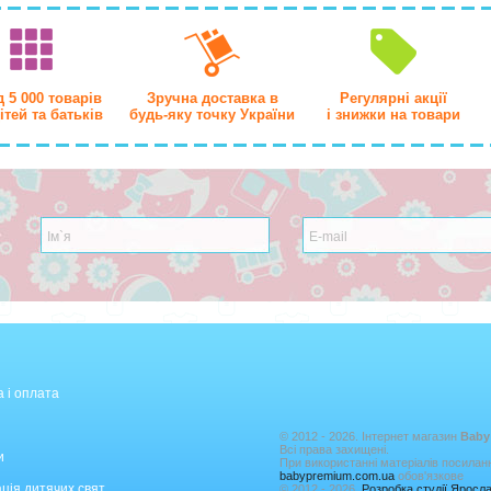
 5 000 товарів
Зручна доставка в
Регулярні акції
ітей та батьків
будь-яку точку України
і знижки на товари
 і оплата
© 2012 - 2026. Інтернет магазин
Baby
Всі права захищені.
и
При використанні матеріалів посилан
babypremium.com.ua
обов'язкове
ція дитячих свят
© 2012 - 2026.
Розробка студії Ярос