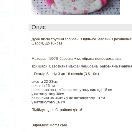
Опис
Дуже якісні трусики зроблені з щільної бавовни з резиночка
шаром, що вбирає.
Матеріал: 100% бавовна + мембрана непромокальна.
Три шари: Бавовняна махра+мембрана+бавовняна тканин
Розмір S – від 3 до 18 місяців (3.6-10кг)
висота 22-23см
ширина 26 см
резиночка на талії не натягнутому вигляді 18 см
у натягнутому 30см
резиночки на ніжках у не натягнутому 10 см
у натягнутому 16 см
Підійдуть для Стройних діток!
Виробник: Moms care