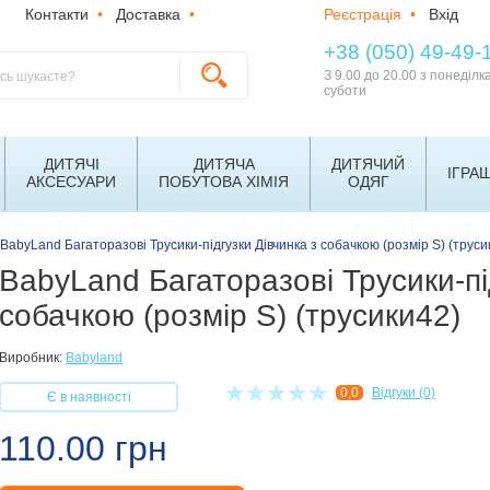
Контакти
•
Доставка
•
Реєстрація
•
Вхід
+38 (050) 49-49-
З 9.00 до 20.00 з понеділк
суботи
ДИТЯЧІ
ДИТЯЧА
ДИТЯЧИЙ
ІГРА
АКСЕСУАРИ
ПОБУТОВА ХІМІЯ
ОДЯГ
BabyLand Багаторазові Трусики-підгузки Дівчинка з собачкою (розмір S) (труси
BabyLand Багаторазові Трусики-пі
собачкою (розмір S) (трусики42)
Виробник:
Babyland
0,0
Відгуки (0)
Є в наявності
110.00
грн