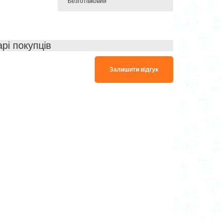
Безготівковий
арі покупців
Залишити відгук