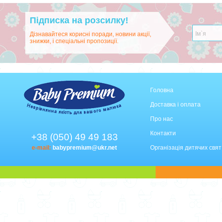
Підписка на розсилку!
Дізнавайтеся корисні поради, новини акції,
знижки, і спеціальні пропозиції.
Головна
Доставка і оплата
Про нас
Контакти
+38 (050) 49 49 183
e-mail:
babypremium@ukr.net
Організація дитячих свят