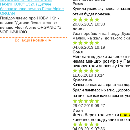
Рима
НАЧИНКОЮ" 132г. і Дитяче
безглютенове печиво Fleur Alpine
Купила упаковку неделю назад.
ORGAN
отзыв будет полезен.
Повідомляємо про НОВИНКИ -
печиво "Дитяче безглютенове
20.05.2019 10:30
печиво Fleur Alpine ORGANIC "З
ленок
ЧОРНИЧНОЮ ...
Уже перейшли на Панду. Дуже з
малюк, на жаль, до такого сх
Всі акції і новини ►
04.06.2019 19:19
Соня
Непогані підгузки за свою ці
немає менших розмірів у Пан
використали упаковку і зар
11.06.2019 13:14
Кристина
Качественная альтернатива дор
брали памперс и хагис. Дорого
на них, так как качеством не у
29.07.2019 09:27
Иван
Жена берет только эти 
подг
конечно, но подгузники по к
04.08.2019 07:36