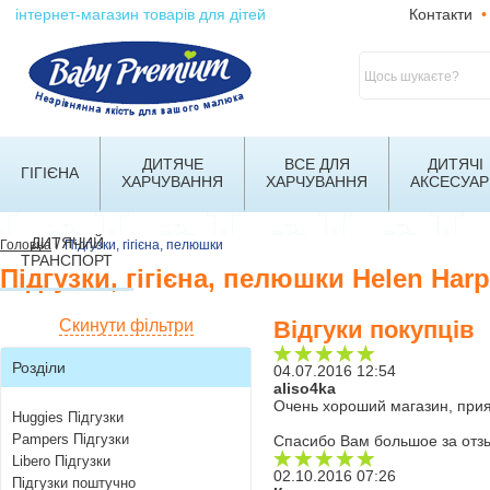
інтернет-магазин товарів для дітей
Контакти
•
ДИТЯЧЕ
ВСЕ ДЛЯ
ДИТЯЧІ
ГІГІЄНА
ХАРЧУВАННЯ
ХАРЧУВАННЯ
АКСЕСУАР
ДИТЯЧИЙ
/
Головна
Підгузки, гігієна, пелюшки
ТРАНСПОРТ
Підгузки, гігієна, пелюшки Helen Harp
Скинути фільтри
Відгуки покупців
Розділи
04.07.2016 12:54
aliso4ka
Очень хороший магазин, прия
Huggies Підгузки
Pampers Підгузки
Спасибо Вам большое за отз
Libero Підгузки
02.10.2016 07:26
Підгузки поштучно