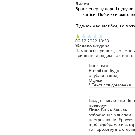
Лилия
Брали спершу дорогі підгузки,
хаггіси. Побачили акцію в
Підгузок має застібки, які мож
06.12.2022 13:33
Желєва Федора
Памперсы пришли , но не те 
принципе и рядом не стоят с 
Ваше ім'я
E-mail (не буде
опублікований)
Оцінка
*
Текст повідомлення
Введіть число, яке Ви 
праворуч
Якщо Ви не бачите
зображення з числом - 
настроювання браузера
щоб відображались ка
та перезагрузіть сторін