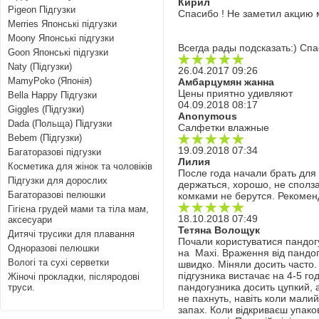
Кирил
Pigeon Підгузки
Спасибо ! Не заметил акцию 
Merries Японські підгузки
Moony Японські підгузки
Всегда рады подсказать:) Спа
Goon Японські підгузки
Naty (Підгузки)
26.04.2017 09:26
MamyPoko (Японія)
Амбарцумян жанна
Цены приятно удивляют
Bella Happy Підгузки
04.09.2018 08:17
Giggles (Підгузки)
Anonymous
Dada (Польща) Підгузки
Салфетки влажные
Bebem (Підгузки)
19.09.2018 07:34
Багаторазові підгузки
Лилия
Косметика для жінок та чоловіків
После года начали брать для 
Підгузки для дорослих
держаться, хорошо, не сполз
Багаторазові пелюшки
комками не берутся. Рекоме
Гігієна грудей мами та тіла мам,
18.10.2018 07:49
аксесуари
Тетяна Волощук
Дитячі трусики для плавання
Почали користуватися пандогу
Одноразові пелюшки
на Maxi. Враження від пандогу
Вологі та сухі серветки
швидко. Міняли досить часто.
підгузника вистачає на 4-5 го
Жіночі прокладки, післяродові
пандогузника досить цупкий, а
труси.
не пахнуть, навіть коли малий
запах. Коли відкриваєш упако