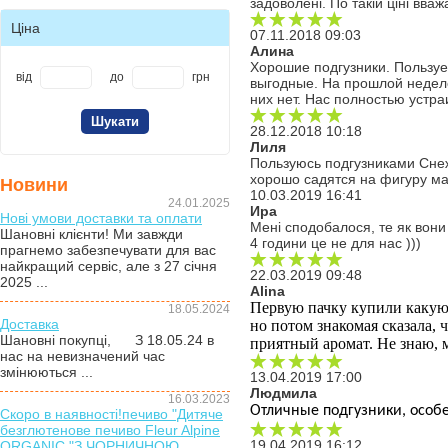
задоволені. По такій ціні вва
Ціна
07.11.2018 09:03
Алина
Хорошие подгузники. Пользуе
від
до
грн
выгодные. На прошлой неделе
них нет. Нас полностью устр
28.12.2018 10:18
Лиля
Пользуюсь подгузниками Снеж
хорошо садятся на фигуру ма
Новини
10.03.2019 16:41
24.01.2025
Ира
Нові умови доставки та оплати
Мені сподобалося, те як вони
Шановні клієнти! Ми завжди
4 години це не для нас )))
прагнемо забезпечувати для вас
найкращий сервіс, але з 27 січня
22.03.2019 09:48
2025 ...
Alina
Первую пачку купили какую-т
18.05.2024
Доставка
но потом знакомая сказала, ч
Шановні покупці, З 18.05.24 в
приятный аромат. Не знаю, 
нас на невизначений час
змінюються ...
13.04.2019 17:00
Людмила
16.03.2023
Отличные подгузники, особе
Скоро в наявності!печиво "Дитяче
безглютенове печиво Fleur Alpine
19.04.2019 16:12
ORGANIC "З ЧОРНИЧНОЮ