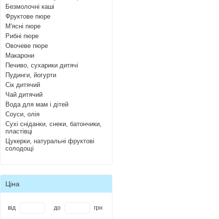
Безмолочні каші
Фруктове пюре
М'ясні пюре
Рибні пюре
Овочеве пюре
Макарони
Печиво, сухарики дитячі
Пудинги, йогурти
Сік дитячий
Чай дитячий
Вода для мам і дітей
Соуси, олія
Сухі сніданки, снеки, батончики,
пластівці
Цукерки, натуральні фруктові
солодощі
Ціна
від
до
грн