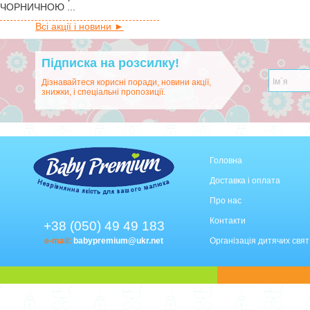
ЧОРНИЧНОЮ ...
Всі акції і новини ►
Підписка на розсилку!
Дізнавайтеся корисні поради, новини акції,
знижки, і спеціальні пропозиції.
Головна
Доставка і оплата
Про нас
Контакти
+38 (050) 49 49 183
e-mail:
babypremium@ukr.net
Організація дитячих свят