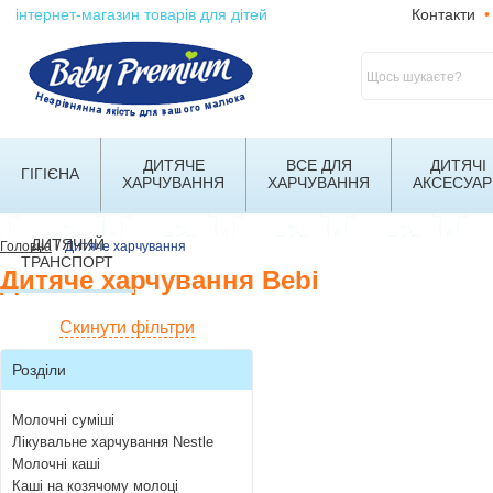
інтернет-магазин товарів для дітей
Контакти
•
ДИТЯЧЕ
ВСЕ ДЛЯ
ДИТЯЧІ
ГІГІЄНА
ХАРЧУВАННЯ
ХАРЧУВАННЯ
АКСЕСУАР
ДИТЯЧИЙ
/
Головна
Дитяче харчування
ТРАНСПОРТ
Дитяче харчування Bebi
Скинути фільтри
Розділи
Молочні суміші
Лікувальне харчування Nestle
Молочні каші
Каші на козячому молоці