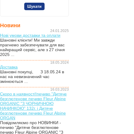
Новини
24.01.2025
Нові умови доставки та оплати
Шановні клієнти! Ми завжди
прагнемо забезпечувати для вас
найкращий сервіс, але з 27 січня
2025 ...
18.05.2024
Доставка
Шановні покупці, З 18.05.24 в
нас на невизначений час
змінюються ...
16.03.2023
Скоро в наявності!печиво "Дитяче
безглютенове печиво Fleur Alpine
ORGANIC "З ЧОРНИЧНОЮ
НАЧИНКОЮ" 132г. і Дитяче
безглютенове печиво Fleur Alpine
ORGAN
Повідомляємо про НОВИНКИ -
печиво "Дитяче безглютенове
печиво Fleur Alpine ORGANIC "З