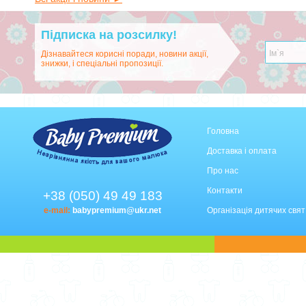
Підписка на розсилку!
Дізнавайтеся корисні поради, новини акції,
знижки, і спеціальні пропозиції.
Головна
Доставка і оплата
Про нас
Контакти
+38 (050) 49 49 183
e-mail:
babypremium@ukr.net
Організація дитячих свят