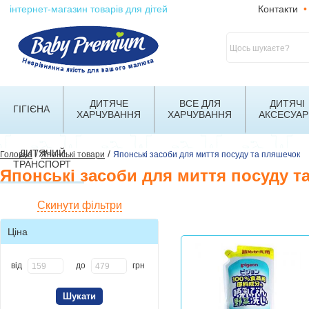
інтернет-магазин товарів для дітей
Контакти
•
ДИТЯЧЕ
ВСЕ ДЛЯ
ДИТЯЧІ
ГІГІЄНА
ХАРЧУВАННЯ
ХАРЧУВАННЯ
АКСЕСУАР
ДИТЯЧИЙ
/
/
Головна
Японські товари
Японські засоби для миття посуду та пляшечок
ТРАНСПОРТ
Японські засоби для миття посуду т
Скинути фільтри
Ціна
від
до
грн