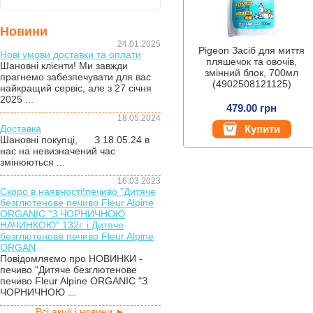
Новини
24.01.2025
Pigeon Засіб для миття
Нові умови доставки та оплати
пляшечок та овочів,
Шановні клієнти! Ми завжди
змінний блок, 700мл
прагнемо забезпечувати для вас
(4902508121125)
найкращий сервіс, але з 27 січня
2025 ...
479.00 грн
18.05.2024
Доставка
Купити
Шановні покупці, З 18.05.24 в
нас на невизначений час
змінюються ...
16.03.2023
Скоро в наявності!печиво "Дитяче
безглютенове печиво Fleur Alpine
ORGANIC "З ЧОРНИЧНОЮ
НАЧИНКОЮ" 132г. і Дитяче
безглютенове печиво Fleur Alpine
ORGAN
Повідомляємо про НОВИНКИ -
печиво "Дитяче безглютенове
печиво Fleur Alpine ORGANIC "З
ЧОРНИЧНОЮ ...
Всі акції і новини ►