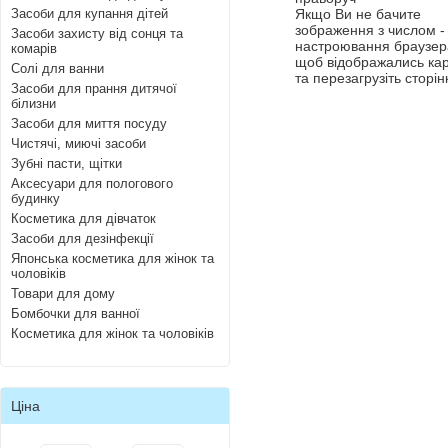
Засоби для купання дітей
Якщо Ви не бачите
зображення з числом - 
Засоби захисту від сонця та
настроювання браузера
комарів
щоб відображались ка
Солі для ванни
та перезагрузіть сторін
Засоби для прання дитячої
білизни
Засоби для миття посуду
Чистячі, миючі засоби
Зубні пасти, щітки
Аксесуари для пологового
будинку
Косметика для дівчаток
Засоби для дезінфекції
Японська косметика для жінок та
чоловіків
Товари для дому
Бомбочки для ванної
Косметика для жінок та чоловіків
Ціна