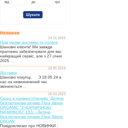
від
до
грн
Новини
24.01.2025
Нові умови доставки та оплати
Шановні клієнти! Ми завжди
прагнемо забезпечувати для вас
найкращий сервіс, але з 27 січня
2025 ...
18.05.2024
Доставка
Шановні покупці, З 18.05.24 в
нас на невизначений час
змінюються ...
16.03.2023
Скоро в наявності!печиво "Дитяче
безглютенове печиво Fleur Alpine
ORGANIC "З ЧОРНИЧНОЮ
НАЧИНКОЮ" 132г. і Дитяче
безглютенове печиво Fleur Alpine
ORGAN
Повідомляємо про НОВИНКИ -