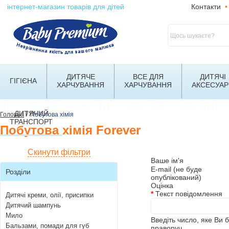
інтернет-магазин товарів для дітей
Контакти
•
ДИТЯЧЕ
ВСЕ ДЛЯ
ДИТЯЧІ
ГІГІЄНА
ХАРЧУВАННЯ
ХАРЧУВАННЯ
АКСЕСУАР
ДИТЯЧИЙ
/
Головна
Побутова хімія
ТРАНСПОРТ
Побутова хімія Forever
Скинути фільтри
Ваше ім'я
E-mail (не буде
Розділи
опублікований)
Оцінка
*
Текст повідомлення
Дитячі креми, олії, присипки
Дитячий шампунь
Мило
Введіть число, яке Ви 
Бальзами, помади для губ
праворуч