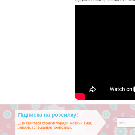
Підписка на розсилку!
Дізнавайтеся корисні поради, новини акції,
знижки, і спеціальні пропозиції.