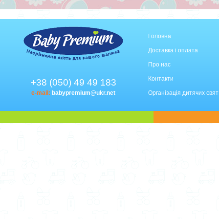
Головна
Доставка і оплата
Про нас
Контакти
+38 (050) 49 49 183
e-mail:
babypremium@ukr.net
Організація дитячих свят