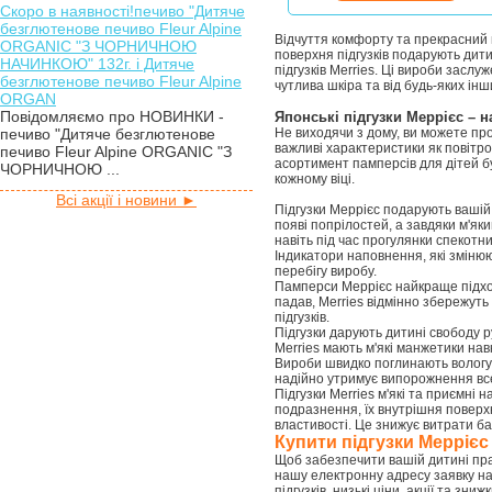
Скоро в наявності!печиво "Дитяче
безглютенове печиво Fleur Alpine
Відчуття комфорту та прекрасний на
ORGANIC "З ЧОРНИЧНОЮ
поверхня підгузків подарують дити
НАЧИНКОЮ" 132г. і Дитяче
підгузків Merries. Ці вироби засл
безглютенове печиво Fleur Alpine
чутлива шкіра та від будь-яких інш
ORGAN
Повідомляємо про НОВИНКИ -
Японські підгузки Меррієс – 
печиво "Дитяче безглютенове
Не виходячи з дому, ви можете пр
важливі характеристики як повітро
печиво Fleur Alpine ORGANIC "З
асортимент памперсів для дітей бу
ЧОРНИЧНОЮ ...
кожному віці.
Всі акції і новини ►
Підгузки Меррієс подарують вашій д
появі попрілостей, а завдяки м'як
навіть під час прогулянки спекотн
Індикатори наповнення, які змінюю
перебігу виробу.
Памперси Меррієс найкраще підходя
падав, Merries відмінно збережуть
підгузків.
Підгузки дарують дитині свободу ру
Merries мають м'які манжетики нав
Вироби швидко поглинають вологу 
надійно утримує випорожнення все
Підгузки Merries м'які та приємні 
подразнення, їх внутрішня поверхн
властивості. Це знижує витрати ба
Купити підгузки Меррієс
Щоб забезпечити вашій дитині пра
нашу електронну адресу заявку на
підгузків, низькі ціни, акції та зн