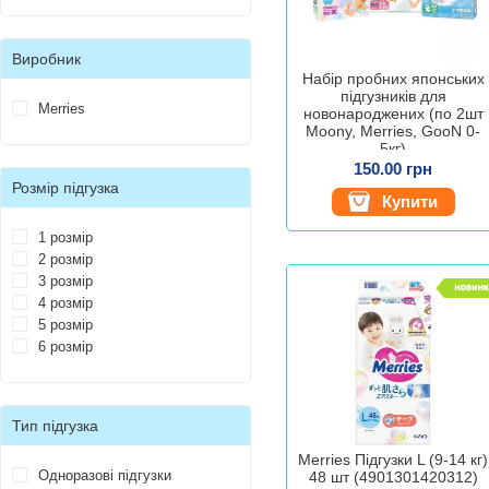
Виробник
Набір пробних японських
підгузників для
Merries
новонароджених (по 2шт
Moony, Merries, GooN 0-
5кг)
150.00 грн
Розмір підгузка
Купити
1 розмір
2 розмір
3 розмір
4 розмір
5 розмір
6 розмір
Тип підгузка
Merries Підгузки L (9-14 кг)
Одноразові підгузки
48 шт (4901301420312)