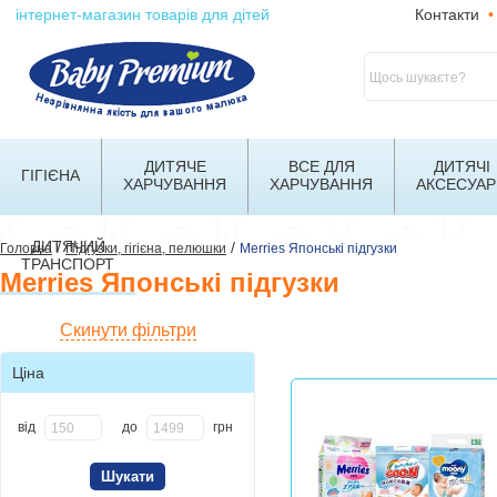
інтернет-магазин товарів для дітей
Контакти
•
ДИТЯЧЕ
ВСЕ ДЛЯ
ДИТЯЧІ
ГІГІЄНА
ХАРЧУВАННЯ
ХАРЧУВАННЯ
АКСЕСУАР
ДИТЯЧИЙ
/
/
Головна
Підгузки, гігієна, пелюшки
Merries Японські підгузки
ТРАНСПОРТ
Merries Японські підгузки
Скинути фільтри
Ціна
від
до
грн