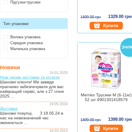
Підгузки-трусики
1329.00 грн
1499.00 грн
Тип упаковки
Купити
Велика упаковка
Середня упаковка
Маленька упаковка
Новини
24.01.2025
Нові умови доставки та оплати
Шановні клієнти! Ми завжди
прагнемо забезпечувати для вас
найкращий сервіс, але з 27 січня
Merries Трусики M (6-11кг)
2025 ...
52 шт 4901301418579
18.05.2024
Доставка
Шановні покупці, З 18.05.24 в
нас на невизначений час
1399.00 грн
1499.00 грн
змінюються ...
Купити
16.03.2023