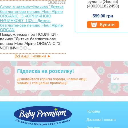
рулонів (Японія)
16.03.2023
(4902011822458)
Скоро в наявності!печиво "Дитяче
безглютенове печиво Fleur Alpine
599.00 грн
ORGANIC "З ЧОРНИЧНОЮ
НАЧИНКОЮ" 132г. і Дитяче
Купити
безглютенове печиво Fleur Alpine
ORGAN
Повідомляємо про НОВИНКИ -
печиво "Дитяче безглютенове
печиво Fleur Alpine ORGANIC "З
ЧОРНИЧНОЮ ...
Всі акції і новини ►
Підписка на розсилку!
Дізнавайтеся корисні поради, новини акції,
знижки, і спеціальні пропозиції.
Головна
Доставка і оплата