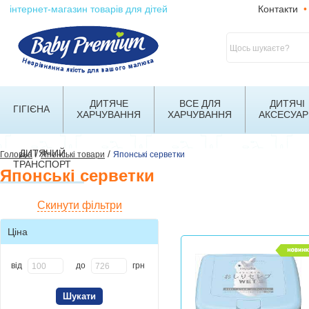
інтернет-магазин товарів для дітей
Контакти
•
ДИТЯЧЕ
ВСЕ ДЛЯ
ДИТЯЧІ
ГІГІЄНА
ХАРЧУВАННЯ
ХАРЧУВАННЯ
АКСЕСУАР
ДИТЯЧИЙ
/
/
Головна
Японські товари
Японські серветки
ТРАНСПОРТ
Японські серветки
Скинути фільтри
Ціна
від
до
грн