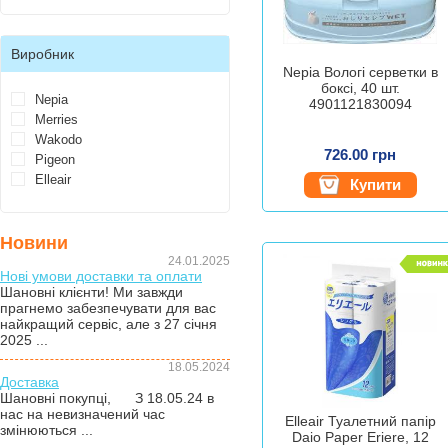
Виробник
Nepia Вологі серветки в
боксі, 40 шт.
Nepia
4901121830094
Merries
Wakodo
726.00 грн
Pigeon
Elleair
Купити
Новини
24.01.2025
Нові умови доставки та оплати
Шановні клієнти! Ми завжди
прагнемо забезпечувати для вас
найкращий сервіс, але з 27 січня
2025 ...
18.05.2024
Доставка
Шановні покупці, З 18.05.24 в
нас на невизначений час
Elleair Туалетний папір
змінюються ...
Daio Paper Eriere, 12