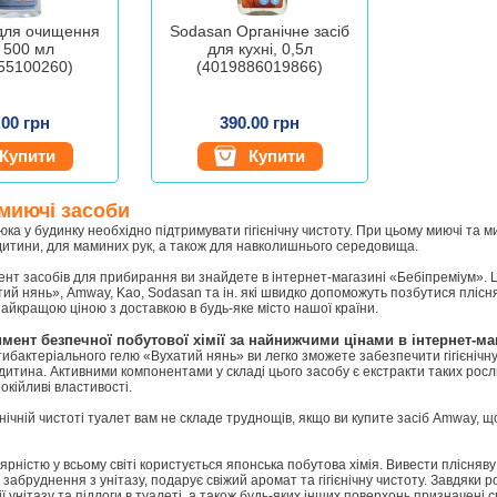
 для очищення
Sodasan Органічне засіб
 500 мл
для кухні, 0,5л
55100260)
(4019886019866)
.00 грн
390.00 грн
Купити
Купити
 миючі засоби
ка у будинку необхідно підтримувати гігієнічну чистоту. При цьому миючі та м
итини, для маминих рук, а також для навколишнього середовища.
т засобів для прибирання ви знайдете в інтернет-магазині «Бебіпреміум». Це п
тий нянь», Amway, Kao, Sodasan та ін. які швидко допоможуть позбутися плісн
найкращою ціною з доставкою в будь-яке місто нашої країни.
мент безпечної побутової хімії за найнижчими цінами в інтернет-ма
ибактеріального гелю «Вухатий нянь» ви легко зможете забезпечити гігієнічну
дитина. Активними компонентами у складі цього засобу є екстракти таких рослин
окійливі властивості.
єнічній чистоті туалет вам не складе труднощів, якщо ви купите засіб Amway, 
ністю у всьому світі користується японська побутова хімія. Вивести плісняву
 забруднення з унітазу, подарує свіжий аромат та гігієнічну чистоту. Завдяки
ії унітазу та підлоги в туалеті, а також будь-яких інших поверхонь призначені 