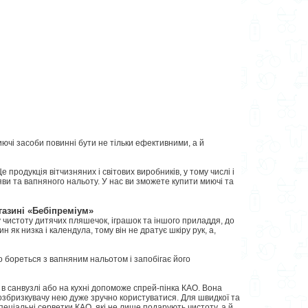
иючі засоби повинні бути не тільки ефективними, а й
родукція вітчизняних і світових виробників, у тому числі і
яви та вапняного нальоту. У нас ви зможете купити миючі та
газині «Бебіпреміум»
 чистоту дитячих пляшечок, іграшок та іншого приладдя, до
 як низка і календула, тому він не дратує шкіру рук, а,
що бореться з вапняним нальотом і запобігає його
 в санвузлі або на кухні допоможе спрей-пінка КАО. Вона
 розбризкувачу нею дуже зручно користуватися. Для швидкої та
спеціальні серветки КАО, які не лише подарують чистоту, а й