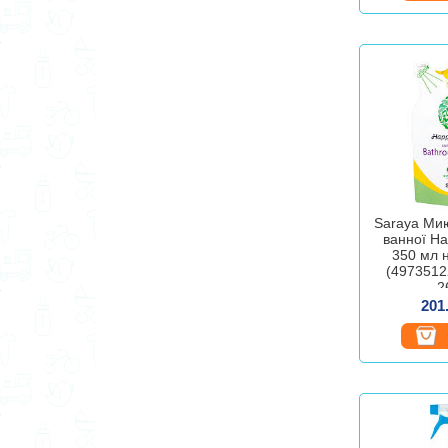
Saraya Мию
ванної Ha
350 мл 
(4973512
2
201