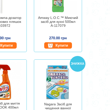
мпа-дозатор
Amway L.O.C.™ Миючий
трових пляшок
засіб для кухні 500мл
103972
А-117079
.00 грн
270.00 грн
Купити
Купити
сіб для миття
Nagara Засіб для
LOOK 400мл
чищення ванної