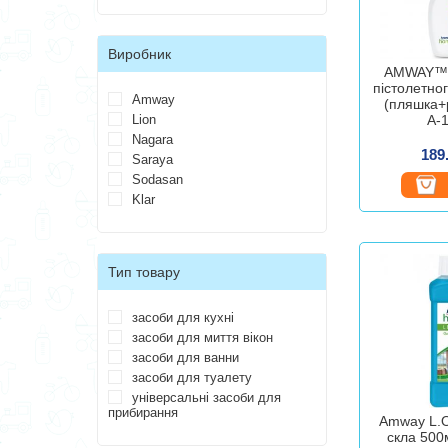
Виробник
AMWAY™ 
пістолетног
Amway
(пляшка+
Lion
А-
Nagara
189
Saraya
Sodasan
Klar
Тип товару
засоби для кухні
засоби для миття вікон
засоби для ванни
засоби для туалету
універсальні засоби для
прибирання
Amway L.O
скла 500