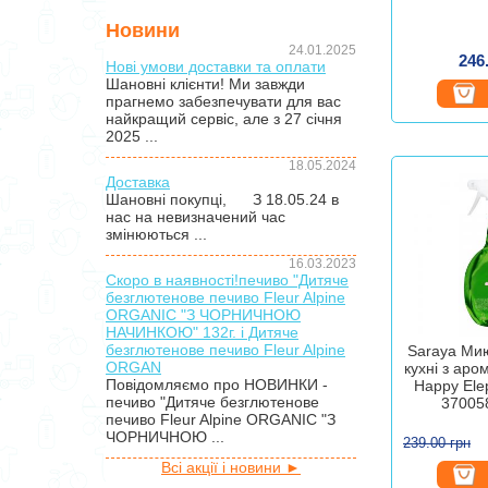
Новини
24.01.2025
246
Нові умови доставки та оплати
Шановні клієнти! Ми завжди
прагнемо забезпечувати для вас
найкращий сервіс, але з 27 січня
2025 ...
18.05.2024
Доставка
Шановні покупці, З 18.05.24 в
нас на невизначений час
змінюються ...
16.03.2023
Скоро в наявності!печиво "Дитяче
безглютенове печиво Fleur Alpine
ORGANIC "З ЧОРНИЧНОЮ
НАЧИНКОЮ" 132г. і Дитяче
безглютенове печиво Fleur Alpine
Saraya Мию
ORGAN
кухні з ар
Повідомляємо про НОВИНКИ -
Happy Ele
печиво "Дитяче безглютенове
37005
печиво Fleur Alpine ORGANIC "З
ЧОРНИЧНОЮ ...
239.00 грн
Всі акції і новини ►