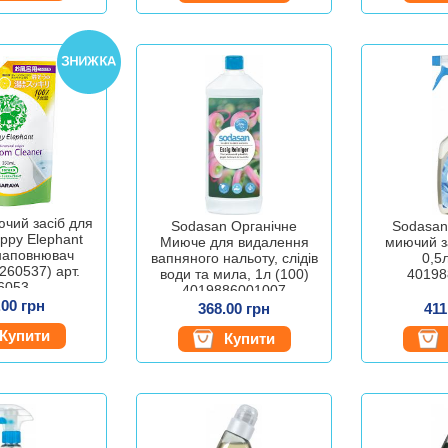
чий засіб для
Sodasan Органічне
Sodasan
ppy Elephant
Миюче для видалення
миючий з
наповнювач
вапняного нальоту, слідів
0,5
260537) арт.
води та мила, 1л (100)
40198
6053
4019886001007
.00 грн
368.00 грн
411
Купити
Купити