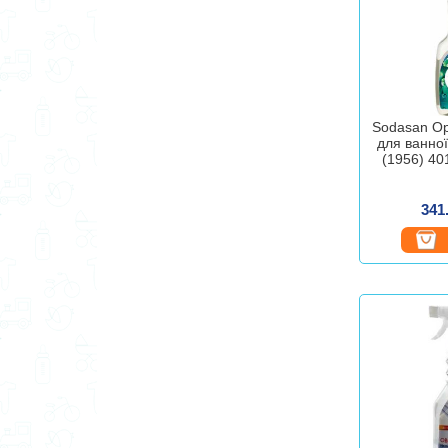
Sodasan Ор
для ванної
(1956) 4
341