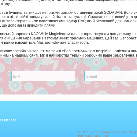
нтолу.
оту в будинку та знищує неприємні запахи органічний засіб SODASAN. Воно ви
 також різні стійкі плями у ванній кімнаті та туалеті. Содасан ефективний у твер
 з антибактеріальними властивостями, цукор ПАР, який безпечний для навколиш
, що допомагає виводити плями.
онський порошок KAO Wide Magiclean можна використовувати для догляду за
 для очищення барабанів в автоматичних пральних машинах. Цей засіб впорає
і важко виводяться. Має дезінфікуючі властивості.
иючих засобів в інтернет-магазині «Бебіпреміум» вам потрібно надіслати на
иком на нашому сайті. Ми в найкоротші терміни обробимо ваше замовлення, пі
 і оплата
© 2012 - 2026. Інтернет магазин
Baby
Всі права захищені.