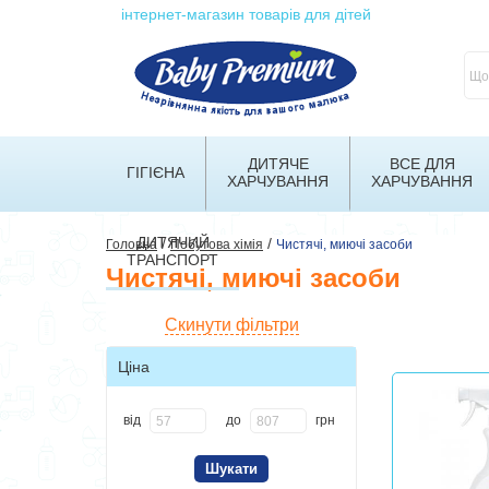
інтернет-магазин товарів для дітей
ДИТЯЧЕ
ВСЕ ДЛЯ
ГІГІЄНА
ХАРЧУВАННЯ
ХАРЧУВАННЯ
ДИТЯЧИЙ
/
/
Головна
Побутова хімія
Чистячі, миючі засоби
ТРАНСПОРТ
Чистячі, миючі засоби
Скинути фільтри
Ціна
від
до
грн