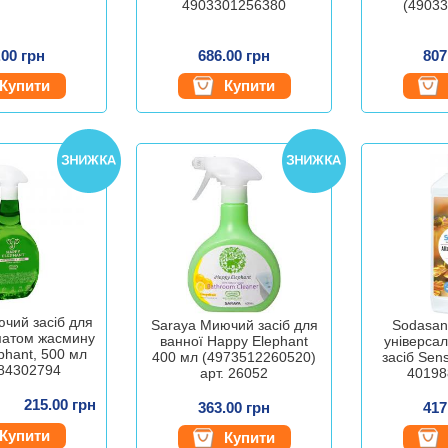
4903301256380
(49033
.00 грн
686.00 грн
807
Купити
Купити
чий засіб для
Saraya Миючий засіб для
Sodasan
оматом жасмину
ванної Happy Elephant
універса
phant, 500 мл
400 мл (4973512260520)
засіб Sens
84302794
арт. 26052
40198
215.00 грн
363.00 грн
417
Купити
Купити