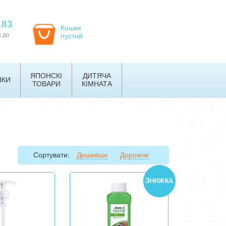
183
Кошик
а до
пустий
ЯПОНСКІ
ДИТЯЧА
ШКИ
ТОВАРИ
КІМНАТА
Сортувати:
Дешевше
Дорожче