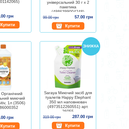
01142065)
універсальний 30 г х 2
пакетика
(4986399004248)
.00 грн
57.00 грн
99.00 грн
Купити
Купити
Saraya Миючий засіб для
 Органічний
туалетів Happy Elephant
льний миючий
350 мл наповнювач
itiv, 1л (3506)
(4973512260551) арт.
86000352
26055
287.00 грн
.00 грн
319.00 грн
Купити
Купити