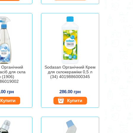
 Органічний
Sodasan Органічний Крем
асіб для скла
для склокераміки 0,5 л
л (1906)
(34) 4019886000345
86019002
.00 грн
286.00 грн
Купити
Купити