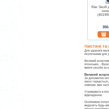
Klar Засіб
скла
(40195
350
Чистячі та
Для здоров'я малю
безпечними для д
Великий асортимен
японських, - Вуха
миючі засоби за 
Великий асорти
За допомогою ант
якого торкається 
навпаки, має засп
Утримувати в гігі
відкладенню.
Особливою популяр
видалить будь-які
якісної дезінфекц