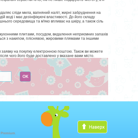
даляє сліди мила, вапняний наліт, жирні забруднення на
дій воді і має дезінфікуючі властивості. До його складу
нього середовища та м'яко впливає на шкіру, а також сіль
 кухонними плитами, посудом, видалення неприємних запахів
ться з накипом, пліснявою, жировими плямами та іншими
м заявку на покупку електронною поштою. Також ви можете
сля чого його буде доставлено у вказане вами місто.
 Premium
.