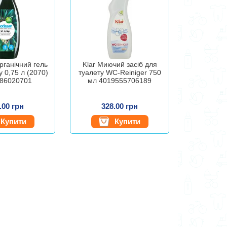
рганічний гель
Klar Миючий засіб для
у 0,75 л (2070)
туалету WC-Reiniger 750
86020701
мл 4019555706189
.00 грн
328.00 грн
Купити
Купити