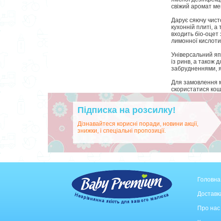
свіжий аромат ме
Дарує сяючу чист
кухонній плиті, а
входить біо-оцет
лимонної кислоти
Універсальний яп
із ринв, а також
забрудненнями, як
Для замовлення м
скористатися кош
Підписка на розсилку!
Дізнавайтеся корисні поради, новини акції,
знижки, і спеціальні пропозиції.
Головна
Доставка
Про нас