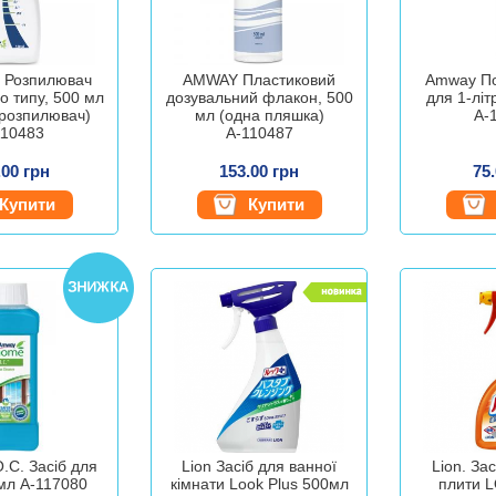
Розпилювач
AMWAY Пластиковий
Amway По
о типу, 500 мл
дозувальний флакон, 500
для 1-лі
розпилювач)
мл (одна пляшка)
А-
110483
А-110487
.00 грн
153.00 грн
75
Купити
Купити
.C. Засіб для
Lion Засіб для ванної
Lion. За
мл А-117080
кімнати Look Plus 500мл
плити 