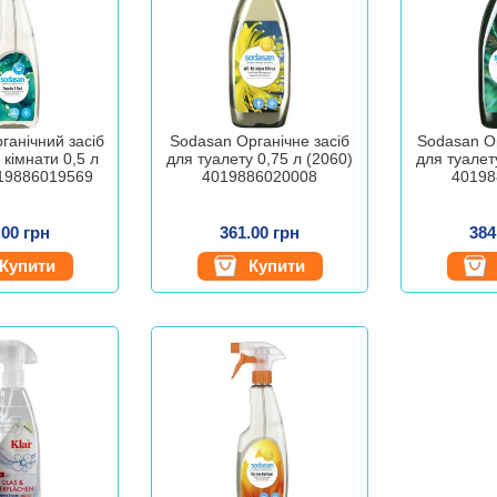
ганічний засіб
Sodasan Органічне засіб
Sodasan О
 кімнати 0,5 л
для туалету 0,75 л (2060)
для туалет
019886019569
4019886020008
40198
.00 грн
361.00 грн
384
Купити
Купити