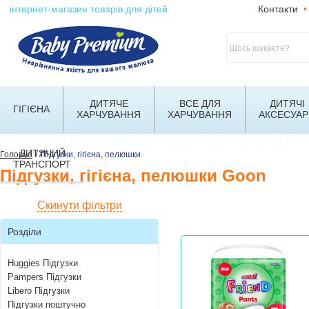
інтернет-магазин товарів для дітей
Контакти
•
ДИТЯЧЕ
ВСЕ ДЛЯ
ДИТЯЧІ
ГІГІЄНА
ХАРЧУВАННЯ
ХАРЧУВАННЯ
АКСЕСУАР
ДИТЯЧИЙ
/
Головна
Підгузки, гігієна, пелюшки
ТРАНСПОРТ
Підгузки, гігієна, пелюшки Goon
Скинути фільтри
Розділи
Huggies Підгузки
Pampers Підгузки
Libero Підгузки
Підгузки поштучно