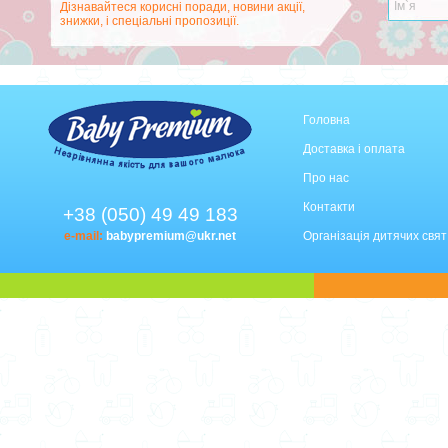
Дізнавайтеся корисні поради, новини акції,
знижки, і спеціальні пропозиції.
Головна
Доставка і оплата
Про нас
Контакти
+38 (050) 49 49 183
e-mail:
babypremium@ukr.net
Організація дитячих свят