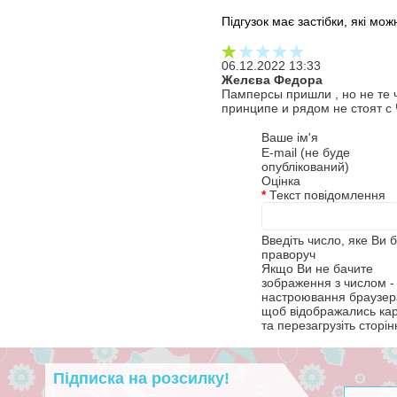
Підгузок має застібки, які мож
06.12.2022 13:33
Желєва Федора
Памперсы пришли , но не те 
принципе и рядом не стоят с 
Ваше ім'я
E-mail (не буде
опублікований)
Оцінка
*
Текст повідомлення
Введіть число, яке Ви 
праворуч
Якщо Ви не бачите
зображення з числом - 
настроювання браузера
щоб відображались ка
та перезагрузіть сторін
Підписка на розсилку!