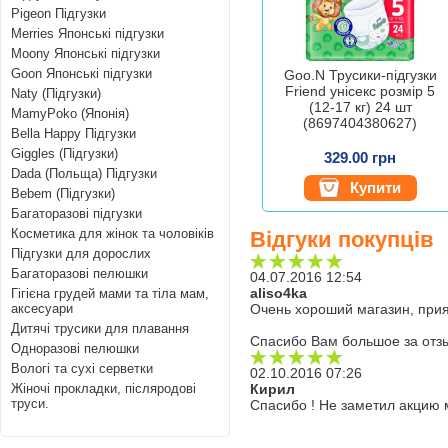
Pigeon Підгузки
Merries Японські підгузки
Moony Японські підгузки
Goon Японські підгузки
Goo.N Трусики-підгузки
Friend унісекс розмір 5
Naty (Підгузки)
(12-17 кг) 24 шт
MamyPoko (Японія)
(8697404380627)
Bella Happy Підгузки
Giggles (Підгузки)
329.00 грн
Dada (Польща) Підгузки
Купити
Bebem (Підгузки)
Багаторазові підгузки
Косметика для жінок та чоловіків
Відгуки покупців
Підгузки для дорослих
Багаторазові пелюшки
04.07.2016 12:54
aliso4ka
Гігієна грудей мами та тіла мам,
аксесуари
Очень хороший магазин, прия
Дитячі трусики для плавання
Спасибо Вам большое за отз
Одноразові пелюшки
Вологі та сухі серветки
02.10.2016 07:26
Жіночі прокладки, післяродові
Кирил
труси.
Спасибо ! Не заметил акцию 