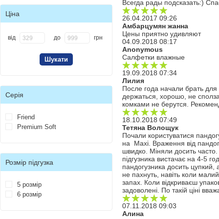
Всегда рады подсказать:) Спа
Ціна
26.04.2017 09:26
Амбарцумян жанна
Цены приятно удивляют
від
до
грн
04.09.2018 08:17
Anonymous
Салфетки влажные
19.09.2018 07:34
Лилия
После года начали брать для 
Серія
держаться, хорошо, не сполз
комками не берутся. Рекоме
Friend
18.10.2018 07:49
Premium Soft
Тетяна Волощук
Почали користуватися пандогу
на Maxi. Враження від пандогу
швидко. Міняли досить часто.
підгузника вистачає на 4-5 го
Розмір підгузка
пандогузника досить цупкий, а
не пахнуть, навіть коли малий
запах. Коли відкриваєш упако
5 розмір
задоволені. По такій ціні вва
6 розмір
07.11.2018 09:03
Алина