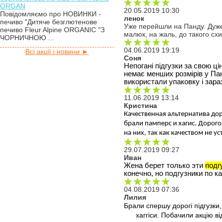
ORGAN
20.05.2019 10:30
Повідомляємо про НОВИНКИ -
ленок
печиво "Дитяче безглютенове
Уже перейшли на Панду. Дуже з
печиво Fleur Alpine ORGANIC "З
малюк, на жаль, до такого сх
ЧОРНИЧНОЮ ...
04.06.2019 19:19
Всі акції і новини ►
Соня
Непогані підгузки за свою ці
немає менших розмірів у Пан
використали упаковку і зар
11.06.2019 13:14
Кристина
Качественная альтернатива дор
брали памперс и хагис. Дорого
на них, так как качеством не у
29.07.2019 09:27
Иван
Жена берет только эти 
подг
конечно, но подгузники по к
04.08.2019 07:36
Лилия
Брали спершу дорогі підгузки,
хаггіси. Побачили акцію в