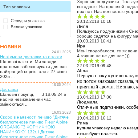
Хорошие подгузники. Пользуе
выгодные. На прошлой неделе
Тип упаковки
них нет. Нас полностью устр
Середня упаковка
28.12.2018 10:18
Лиля
Велика упаковка
Пользуюсь подгузниками Снеж
хорошо садятся на фигуру ма
10.03.2019 16:41
Новини
Ира
Мені сподобалося, те як вони
24.01.2025
4 години це не для нас )))
Нові умови доставки та оплати
Шановні клієнти! Ми завжди
22.03.2019 09:48
прагнемо забезпечувати для вас
Alina
найкращий сервіс, але з 27 січня
Первую пачку купили какую-т
2025 ...
но потом знакомая сказала, ч
18.05.2024
приятный аромат. Не знаю, 
Доставка
Шановні покупці, З 18.05.24 в
13.04.2019 17:00
нас на невизначений час
Людмила
змінюються ...
Отличные подгузники, особе
16.03.2023
Скоро в наявності!печиво "Дитяче
19.04.2019 16:12
безглютенове печиво Fleur Alpine
Рима
ORGANIC "З ЧОРНИЧНОЮ
Купила упаковку неделю назад.
НАЧИНКОЮ" 132г. і Дитяче
отзыв будет полезен.
безглютенове печиво Fleur Alpine