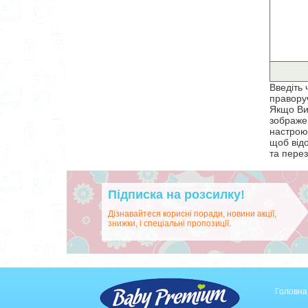
Введіть 
правору
Якщо Ви
зображен
настрою
щоб від
та перез
Підписка на розсилку!
Дізнавайтеся корисні поради, новини акції,
знижки, і спеціальні пропозиції.
Головна