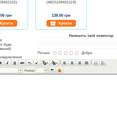
09402102)
(4823109402119)
.00 грн
138.00 грн
Купити
Купити
Напишіть свій коментар
'я
не буде
ований)
Погано
Добре
повідомлення
Шрифт
Размер
Размер