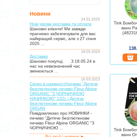
Новини
24.01.2025
Tink Бомбо
Нові умови доставки та оплати
ванн Pa
Шановні клієнти! Ми завжди
(48231
прагнемо забезпечувати для вас
найкращий сервіс, але з 27 січня
2025 ...
138
18.05.2024
Доставка
Шановні покупці, З 18.05.24 в
нас на невизначений час
змінюються ...
16.03.2023
Скоро в наявності!печиво "Дитяче
безглютенове печиво Fleur Alpine
ORGANIC "З ЧОРНИЧНОЮ
НАЧИНКОЮ" 132г. і Дитяче
безглютенове печиво Fleur Alpine
ORGAN
Повідомляємо про НОВИНКИ -
печиво "Дитяче безглютенове
печиво Fleur Alpine ORGANIC "З
ЧОРНИЧНОЮ ...
Tink Бомбо
ванн Or
Всі акції і новини ►