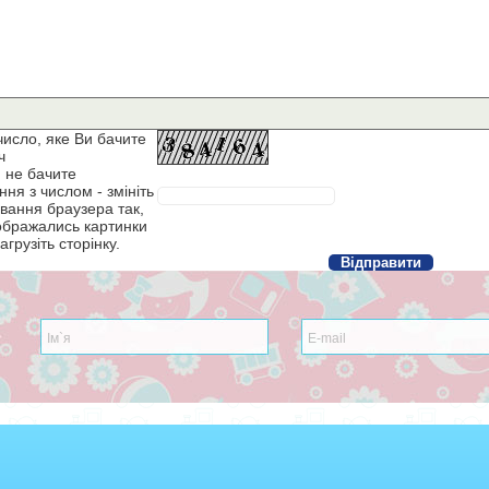
число, яке Ви бачите
ч
 не бачите
ня з числом - змініть
вання браузера так,
ображались картинки
агрузіть сторінку.