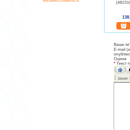
(48231
138
Ваше ім
E-mail (
опублік
Оцінка
*
Текст 
Шрифт