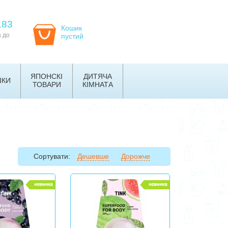
183
Кошик
а до
пустий
ЯПОНСКІ
ДИТЯЧА
ШКИ
ТОВАРИ
КІМНАТА
Сортувати:
Дешевше
Дорожче