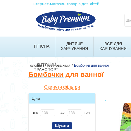
інтернет-магазин товарів для дітей
ДИТЯЧЕ
ВСЕ ДЛЯ
ГІГІЄНА
ХАРЧУВАННЯ
ХАРЧУВАННЯ
ДИТЯЧИЙ
/
/
Головна
Побутова хімія
Бомбочки для ванної
ТРАНСПОРТ
Бомбочки для ванної
Скинути фільтри
Ціна
від
до
грн