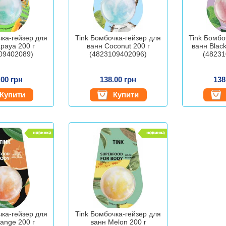
чка-гейзер для
Tink Бомбочка-гейзер для
Tink Бомбо
paya 200 г
ванн Coconut 200 г
ванн Black
09402089)
(4823109402096)
(48231
.00 грн
138.00 грн
138
Купити
Купити
чка-гейзер для
Tink Бомбочка-гейзер для
ange 200 г
ванн Melon 200 г