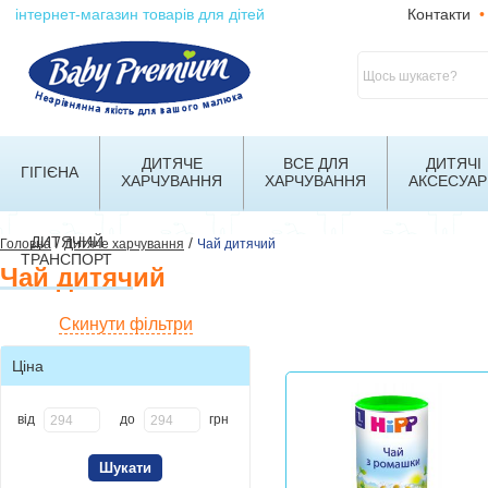
інтернет-магазин товарів для дітей
Контакти
•
ДИТЯЧЕ
ВСЕ ДЛЯ
ДИТЯЧІ
ГІГІЄНА
ХАРЧУВАННЯ
ХАРЧУВАННЯ
АКСЕСУАР
ДИТЯЧИЙ
/
/
Головна
Дитяче харчування
Чай дитячий
ТРАНСПОРТ
Чай дитячий
Скинути фільтри
Ціна
від
до
грн