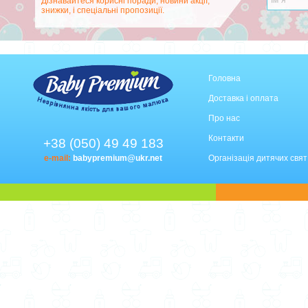
Дізнавайтеся корисні поради, новини акції,
знижки, і спеціальні пропозиції.
Головна
Доставка і оплата
Про нас
Контакти
+38 (050) 49 49 183
e-mail:
babypremium@ukr.net
Організація дитячих свят