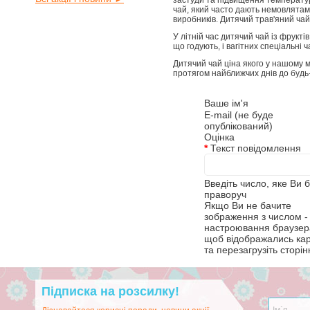
застуди та підвищення температур
чай, який часто дають немовлятам
виробників. Дитячий трав'яний чай
У літній час дитячий чай із фрук
що годують, і вагітних спеціальні
Дитячий чай ціна якого у нашому м
протягом найближчих днів до будь-
Ваше ім'я
E-mail (не буде
опублікований)
Оцінка
*
Текст повідомлення
Введіть число, яке Ви 
праворуч
Якщо Ви не бачите
зображення з числом - 
настроювання браузера
щоб відображались ка
та перезагрузіть сторін
Підписка на розсилку!