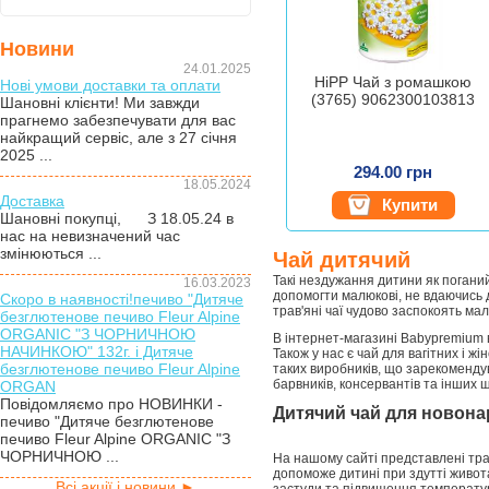
Новини
24.01.2025
HiPP Чай з ромашкою
Нові умови доставки та оплати
(3765) 9062300103813
Шановні клієнти! Ми завжди
прагнемо забезпечувати для вас
найкращий сервіс, але з 27 січня
2025 ...
294.00 грн
18.05.2024
Доставка
Купити
Шановні покупці, З 18.05.24 в
нас на невизначений час
змінюються ...
Чай дитячий
Такі нездужання дитини як погани
16.03.2023
допомогти малюкові, не вдаючись д
Скоро в наявності!печиво "Дитяче
трав'яні чаї чудово заспокоять мал
безглютенове печиво Fleur Alpine
ORGANIC "З ЧОРНИЧНОЮ
В інтернет-магазині Babypremium в
НАЧИНКОЮ" 132г. і Дитяче
Також у нас є чай для вагітних і ж
безглютенове печиво Fleur Alpine
таких виробників, що зарекоменду
барвників, консервантів та інших 
ORGAN
Повідомляємо про НОВИНКИ -
Дитячий чай для новона
печиво "Дитяче безглютенове
печиво Fleur Alpine ORGANIC "З
ЧОРНИЧНОЮ ...
На нашому сайті представлені трав
допоможе дитині при здутті живота
Всі акції і новини ►