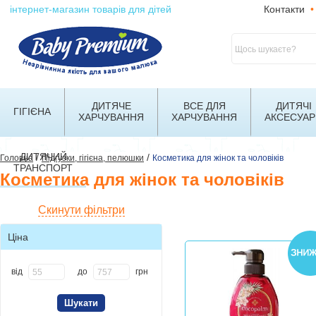
інтернет-магазин товарів для дітей
Контакти
•
ДИТЯЧЕ
ВСЕ ДЛЯ
ДИТЯЧІ
ГІГІЄНА
ХАРЧУВАННЯ
ХАРЧУВАННЯ
АКСЕСУАР
ДИТЯЧИЙ
/
/
Головна
Підгузки, гігієна, пелюшки
Косметика для жінок та чоловіків
ТРАНСПОРТ
Косметика для жінок та чоловіків
Скинути фільтри
Ціна
від
до
грн