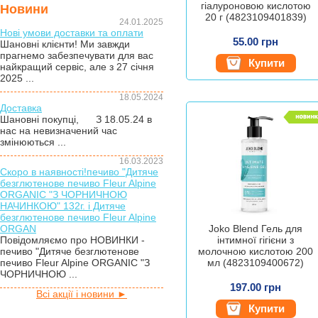
гіалуроновою кислотою
Новини
20 г (4823109401839)
24.01.2025
Нові умови доставки та оплати
55.00 грн
Шановні клієнти! Ми завжди
прагнемо забезпечувати для вас
Купити
найкращий сервіс, але з 27 січня
2025 ...
18.05.2024
Доставка
Шановні покупці, З 18.05.24 в
нас на невизначений час
змінюються ...
16.03.2023
Скоро в наявності!печиво "Дитяче
безглютенове печиво Fleur Alpine
ORGANIC "З ЧОРНИЧНОЮ
НАЧИНКОЮ" 132г. і Дитяче
безглютенове печиво Fleur Alpine
ORGAN
Joko Blend Гель для
Повідомляємо про НОВИНКИ -
інтимної гігієни з
печиво "Дитяче безглютенове
молочною кислотою 200
печиво Fleur Alpine ORGANIC "З
мл (4823109400672)
ЧОРНИЧНОЮ ...
197.00 грн
Всі акції і новини ►
Купити