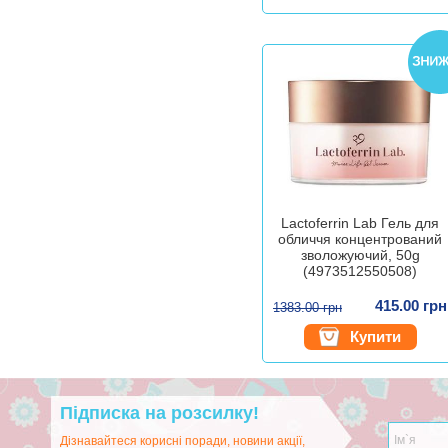
Lactoferrin Lab Гель для
обличчя концентрований
зволожуючий, 50g
(4973512550508)
415.00 грн
1383.00 грн
Купити
Підписка на розсилку!
Дізнавайтеся корисні поради, новини акції,