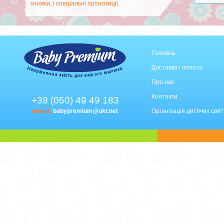
знижки, і спеціальні пропозиції.
Головна
Доставка і оплата
Про нас
Контакти
+38 (050) 49 49 183
e-mail:
babypremium@ukr.net
Організація дитячих свят