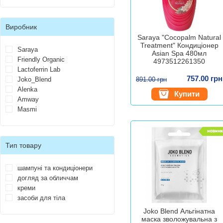
Виробник
Saraya "Cocopalm Natural
Treatment" Кондиціонер
Saraya
Asian Spa 480мл
Friendly Organic
4973512261350
Lactoferrin Lab
757.00 грн
Joko_Blend
891.00 грн
Alenka
Купити
Amway
Masmi
Тип товару
шампуні та кондиціонери
догляд за обличчам
креми
засоби для тіла
Joko Blend Альгінатна
маска зволожувальна з