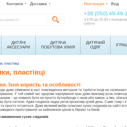
Контакти
•
Доставка
•
Реєстрація
•
Вхід
+38 (050) 49-49-
З 9.00 до 20.00 з понеділк
суботи
ДИТЯЧІ
ДИТЯЧА
ДИТЯЧИЙ
ІГРА
АКСЕСУАРИ
ПОБУТОВА ХІМІЯ
ОДЯГ
и, пластівці
ики, пластівці
ки. Їхня користь та особливості
юди дуже обмежені в часі: повсякденна метушня та турботи іноді не залишають
уванню. У той самий час здорове харчування грає дуже важливу роль повноці
данкам – це повинні бути не просто бутерброди з чаєм або кавою, а їжа, збага
ає бути ситною. Адже сніданок задає ритм організму цілий день. Саме тому і з'я
 та просто готуються. Дуже великий вибір сучасних сухих сніданків на сайті 
 швидкого приготування за найнижчою ціною в Україні та Києві.
ії виникнення сухих сніданків