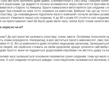
 суху їжу було зроблено дуже давно, а конкретніше у 1863 році. Перший сухий 
ате корисними. Це відкриття почало розвиватися через півстоліття братами Ке
виватися у Європі та Америці. Брати намагалися виготовляти сухі сніданки з 
дукт був схожий на сире тісто, порване на шматочки. Вийшло так, що це тісто 
пластівці. Це нововведення підхопили багато компаній і почали активно розвив
езультаті з'явилися перші сухі сніданки. А до 90-х років ХХ століття сухі сніда
 бо на приготування такої їжі йшло дуже мало часу, треба було тільки залити м
е корисно чи ні?
анки? До цієї групи їжі належать пластівці, снеки, мюслі. Особлива технологія 
ть злаки-інгредієнти. Наприклад, в рисі міститься багато амінокислот, овес баг
аміни А і Е. Всі ці компоненти дуже потрібні людському організму. Залишаються
х людей, які серйозно стежать за своїм здоров'ям, краще зупинити свій вибір
дуже просто: вони не піддаються додатковим обробкам і не містять цукру та інш
кономія часу залишається основною перевагою сухих сніданків, тому що мало 
ок. А сухі сніданки готуються швидко: пластівці/снеки заливаються молоком, 