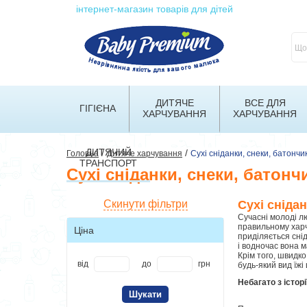
інтернет-магазин товарів для дітей
ДИТЯЧЕ
ВСЕ ДЛЯ
ГІГІЄНА
ХАРЧУВАННЯ
ХАРЧУВАННЯ
ДИТЯЧИЙ
/
/
Головна
Дитяче харчування
Сухі сніданки, снеки, батончик
ТРАНСПОРТ
Сухі сніданки, снеки, батонч
Скинути фільтри
Сухі снідан
Сучасні молоді л
правильному харч
Ціна
приділяється сні
і водночас вона м
Крім того, швидко
від
до
грн
будь-який вид їжі
Небагато з істор