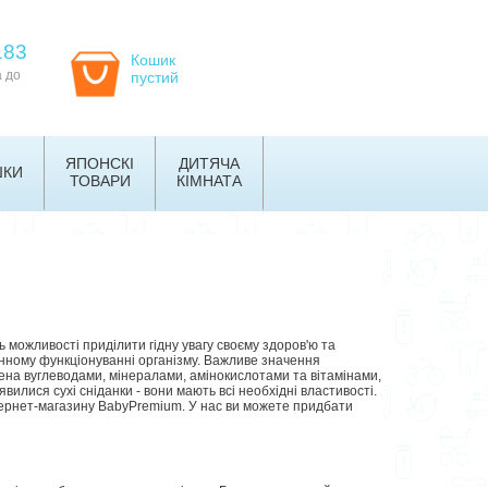
183
Кошик
а до
пустий
ЯПОНСКІ
ДИТЯЧА
ШКИ
ТОВАРИ
КІМНАТА
 можливості приділити гідну увагу своєму здоров'ю та
нному функціонуванні організму. Важливе значення
чена вуглеводами, мінералами, амінокислотами та вітамінами,
вилися сухі сніданки - вони мають всі необхідні властивості.
інтернет-магазину BabyPremium. У нас ви можете придбати