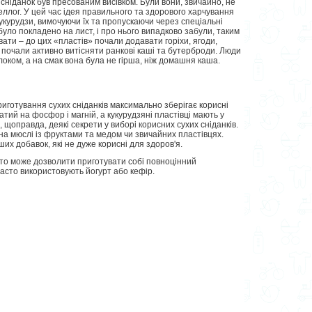
сніданок був пресованим висівком. Були вони, звичайно, не
ллог. У цей час ідея правильного та здорового харчування
кукурудзи, вимочуючи їх та пропускаючи через спеціальні
було покладено на лист, і про нього випадково забули, таким
ати – до цих «пластів» почали додавати горіхи, ягоди,
нки почали активно витісняти ранкові каші та бутерброди. Люди
олоком, а на смак вона була не гірша, ніж домашня каша.
приготування сухих сніданків максимально зберігає корисні
атий на фосфор і магній, а кукурудзяні пластівці мають у
, щоправда, деякі секрети у виборі корисних сухих сніданків.
 на мюслі із фруктами та медом чи звичайних пластівцях.
их добавок, які не дуже корисні для здоров'я.
хто може дозволити приготувати собі повноцінний
часто використовують йогурт або кефір.