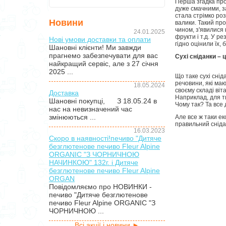
Перша згадка про
дуже смачними, з
стала стрімко роз
Новини
валики. Такий про
чином, з'явилися 
24.01.2025
фрукти і т.д. У р
Нові умови доставки та оплати
гідно оцінили їх,
Шановні клієнти! Ми завжди
прагнемо забезпечувати для вас
Сухі сніданки – ц
найкращий сервіс, але з 27 січня
2025 ...
Що таке сухі снід
речовини, які маю
18.05.2024
своєму складі віт
Доставка
Наприклад, для ти
Шановні покупці, З 18.05.24 в
Чому так? Та все 
нас на невизначений час
змінюються ...
Але все ж таки е
правильний снідан
16.03.2023
Скоро в наявності!печиво "Дитяче
безглютенове печиво Fleur Alpine
ORGANIC "З ЧОРНИЧНОЮ
НАЧИНКОЮ" 132г. і Дитяче
безглютенове печиво Fleur Alpine
ORGAN
Повідомляємо про НОВИНКИ -
печиво "Дитяче безглютенове
печиво Fleur Alpine ORGANIC "З
ЧОРНИЧНОЮ ...
Всі акції і новини ►