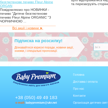
щоб відображались ка
безглютенове печиво Fleur Alpine
та перезагрузіть сторін
ORGAN
Повідомляємо про НОВИНКИ -
печиво "Дитяче безглютенове
печиво Fleur Alpine ORGANIC "З
ЧОРНИЧНОЮ ...
Всі акції і новини ►
Підписка на розсилку!
Дізнавайтеся корисні поради, новини акції,
знижки, і спеціальні пропозиції.
Головна
Доставка і оплата
Про нас
Контакти
+38 (050) 49 49 183
e-mail:
babypremium@ukr.net
Організація дитячих свят