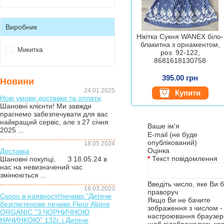
Виробник
Нікітка Сукня WANEX біло-
блакитна з орнаментом,
Микитка
роз. 92-122,
8681618130758
395.00 грн
Новини
24.01.2025
Купити
Нові умови доставки та оплати
Шановні клієнти! Ми завжди
прагнемо забезпечувати для вас
найкращий сервіс, але з 27 січня
Ваше ім'я
2025 ...
E-mail (не буде
опублікований)
18.05.2024
Оцінка
Доставка
*
Текст повідомлення
Шановні покупці, З 18.05.24 в
нас на невизначений час
змінюються ...
Введіть число, яке Ви 
16.03.2023
праворуч
Скоро в наявності!печиво "Дитяче
Якщо Ви не бачите
безглютенове печиво Fleur Alpine
зображення з числом - 
ORGANIC "З ЧОРНИЧНОЮ
настроювання браузера
НАЧИНКОЮ" 132г. і Дитяче