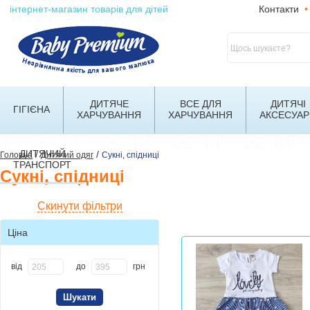
інтернет-магазин товарів для дітей
Контакти
•
ДИТЯЧЕ
ВСЕ ДЛЯ
ДИТЯЧІ
ГІГІЄНА
ХАРЧУВАННЯ
ХАРЧУВАННЯ
АКСЕСУАР
ДИТЯЧИЙ
/
/
Головна
Дитячий одяг
Сукні, спідниці
ТРАНСПОРТ
Сукні, спідниці
Скинути фільтри
Ціна
від
до
грн