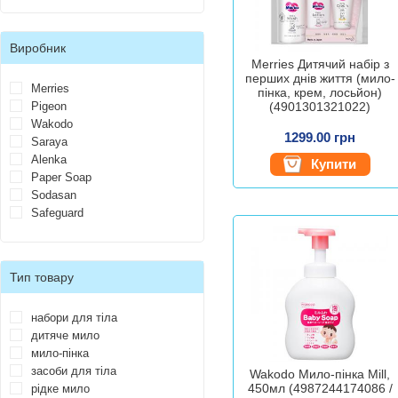
Виробник
Merries Дитячий набір з
перших днів життя (мило-
Merries
пінка, крем, лосьйон)
Pigeon
(4901301321022)
Wakodo
1299.00 грн
Saraya
Alenka
Купити
Paper Soap
Sodasan
Safeguard
Тип товару
набори для тіла
дитяче мило
мило-пінка
засоби для тіла
Wakodo Мило-пінка Mill,
450мл (4987244174086 /
рідке мило