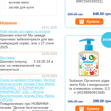
4987244192011)
кускове мило
засоби для кухні
648.00 грн
699.00 грн
Купити
Новини
24.01.2025
Нові умови доставки та оплати
Шановні клієнти! Ми завжди
прагнемо забезпечувати для вас
найкращий сервіс, але з 27 січня
2025 ...
18.05.2024
Доставка
Шановні покупці, З 18.05.24 в
нас на невизначений час
змінюються ...
16.03.2023
Скоро в наявності!печиво "Дитяче
Sodasan Органічне рідке
безглютенове печиво Fleur Alpine
мило Kids з мигдальною
ORGANIC "З ЧОРНИЧНОЮ
та оливковою оліями, 0,3
НАЧИНКОЮ" 132г. і Дитяче
л (4019886081368)
безглютенове печиво Fleur Alpine
ORGAN
299.00 грн
345.00 грн
Повідомляємо про НОВИНКИ -
печиво "Дитяче безглютенове
Купити