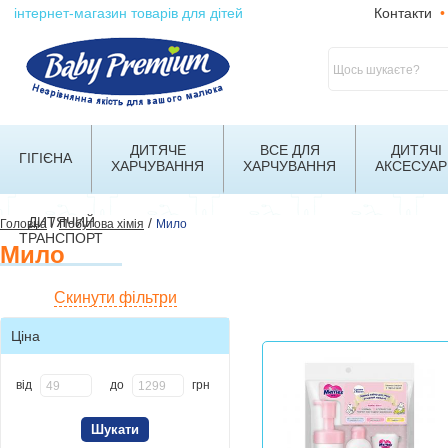
інтернет-магазин товарів для дітей
Контакти
•
ДИТЯЧЕ
ВСЕ ДЛЯ
ДИТЯЧІ
ГІГІЄНА
ХАРЧУВАННЯ
ХАРЧУВАННЯ
АКСЕСУАР
ДИТЯЧИЙ
/
/
Головна
Побутова хімія
Мило
ТРАНСПОРТ
Мило
Скинути фільтри
Ціна
від
до
грн