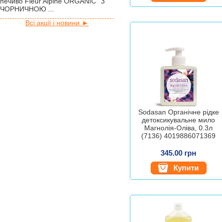
печиво Fleur Alpine ORGANIC "З
ЧОРНИЧНОЮ ...
Всі акції і новини ►
Sodasan Органічне рідке
детоксикувальне мило
Магнолія-Оліва, 0.3л
(7136) 4019886071369
345.00 грн
Купити