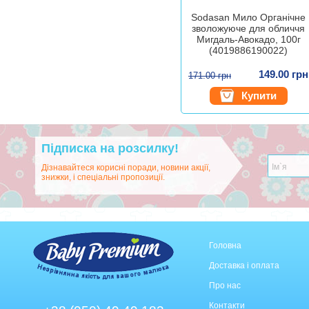
Sodasan Мило Органічне
зволожуюче для обличчя
Мигдаль-Авокадо, 100г
(4019886190022)
149.00 грн
171.00 грн
Купити
Підписка на розсилку!
Дізнавайтеся корисні поради, новини акції,
знижки, і спеціальні пропозиції.
Головна
Доставка і оплата
Про нас
Контакти