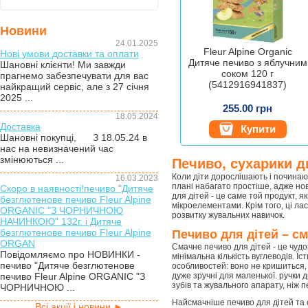
Новини
24.01.2025
Fleur Alpine Organic
Нові умови доставки та оплати
Дитяче печиво з яблучним
Шановні клієнти! Ми завжди
соком 120 г
прагнемо забезпечувати для вас
(5412916941837)
найкращий сервіс, але з 27 січня
2025 ...
255.00 грн
18.05.2024
Доставка
Купити
Шановні покупці, З 18.05.24 в
нас на невизначений час
змінюються ...
Печиво, сухарики д
Коли діти дорослішають і починаю
16.03.2023
плані набагато простіше, адже нов
Скоро в наявності!печиво "Дитяче
для дітей - це саме той продукт, я
безглютенове печиво Fleur Alpine
мікроелементами. Крім того, ці лас
ORGANIC "З ЧОРНИЧНОЮ
розвитку жувальних навичок.
НАЧИНКОЮ" 132г. і Дитяче
безглютенове печиво Fleur Alpine
Печиво для дітей – см
ORGAN
Смачне печиво для дітей - це чудо
Повідомляємо про НОВИНКИ -
мінімальна кількість вуглеводів. Ї
печиво "Дитяче безглютенове
особливостей: воно не кришиться,
печиво Fleur Alpine ORGANIC "З
дуже зручні для маленької. ручки 
зубів та жувального апарату, ніж п
ЧОРНИЧНОЮ ...
Найсмачніше печиво для дітей та с
Всі акції і новини ►