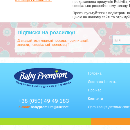
представлена продукція Bebivita, 
спеціально розробленому складу. 
Проконсультуйтеся з педіатром, п
ціною на нашому сайті та отримуйте
Підписка на розсилку!
Дізнавайтеся корисні поради, новини акції,
знижки, і спеціальні пропозиції.
Головна
Доставка і оплата
Про нас
Контакти
+38 (050) 49 49 183
e-mail:
babypremium@ukr.net
Організація дитячих свят