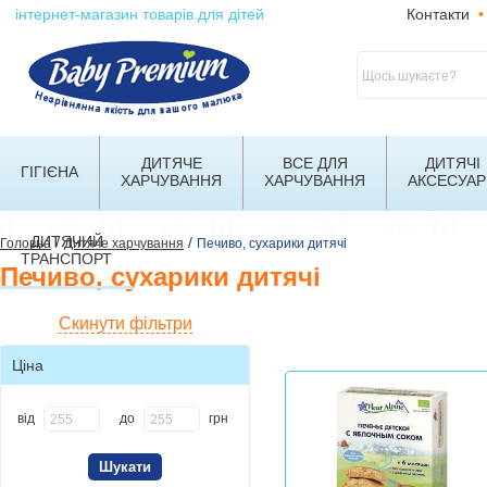
інтернет-магазин товарів для дітей
Контакти
•
ДИТЯЧЕ
ВСЕ ДЛЯ
ДИТЯЧІ
ГІГІЄНА
ХАРЧУВАННЯ
ХАРЧУВАННЯ
АКСЕСУАР
ДИТЯЧИЙ
/
/
Головна
Дитяче харчування
Печиво, сухарики дитячі
ТРАНСПОРТ
Печиво, сухарики дитячі
Скинути фільтри
Ціна
від
до
грн