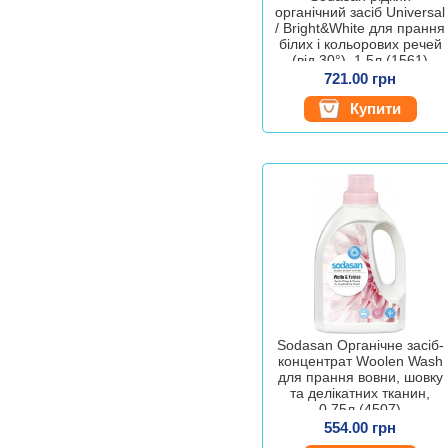
органічний засіб Universal
/ Bright&White для прання
білих і кольорових речей
(від 30°), 1,5л (1561)
4019886015615
721.00 грн
Купити
Sodasan Органічне засіб-
концентрат Woolen Wash
для прання вовни, шовку
та делікатних тканин,
0,75л (4507)
4019886045070
554.00 грн