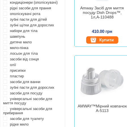
кондиціонери (ополіскувачі)
Amway Засіб для миття
рідкі засоби для прання
посуду Dish Drops™,
ополіскувачі рота
1л,А-110488
зубні пасти для дітей
зубні щітки для дорослих
набори для тіла
410.00 грн
шампунь
Купити
дитяче мило
мило-пінка
лосьон для тіла
засоби від сонця
олії
присипки
пластир
засоби для ванни
зубні пасти для дорослих
засоби для посуду
універсальні засоби для
миття посуду
AMWAY™Мірний ковпачок
універсальні засоби для
А-5113
прибирання
засоби для туалету
рідке мило