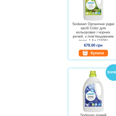
Sodasan Органічне рідке
засіб Color для
кольорових і чорних
речей, з пом'якшувачем
води, 1,5л (1506)
4019886015066
678.00 грн
Купити
Sodasan рідкий