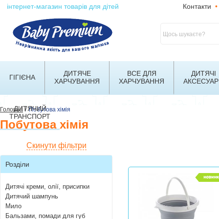
інтернет-магазин товарів для дітей
Контакти
•
ДИТЯЧЕ
ВСЕ ДЛЯ
ДИТЯЧІ
ГІГІЄНА
ХАРЧУВАННЯ
ХАРЧУВАННЯ
АКСЕСУАР
ДИТЯЧИЙ
/
Головна
Побутова хімія
ТРАНСПОРТ
Побутова хімія
Скинути фільтри
Розділи
Дитячі креми, олії, присипки
Дитячий шампунь
Мило
Бальзами, помади для губ