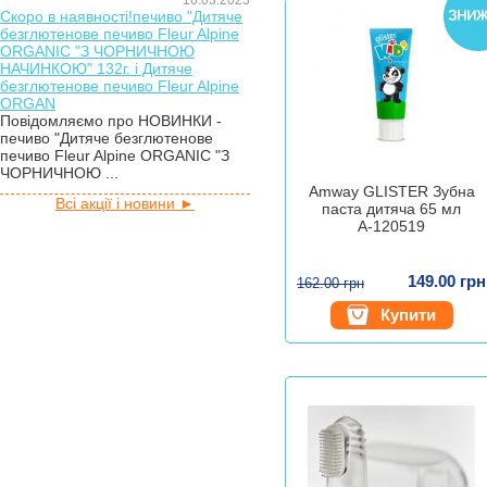
16.03.2023
Скоро в наявності!печиво "Дитяче
безглютенове печиво Fleur Alpine
ORGANIC "З ЧОРНИЧНОЮ
НАЧИНКОЮ" 132г. і Дитяче
безглютенове печиво Fleur Alpine
ORGAN
Повідомляємо про НОВИНКИ -
печиво "Дитяче безглютенове
печиво Fleur Alpine ORGANIC "З
ЧОРНИЧНОЮ ...
Amway GLISTER Зубна
Всі акції і новини ►
паста дитяча 65 мл
А-120519
149.00 грн
162.00 грн
Купити