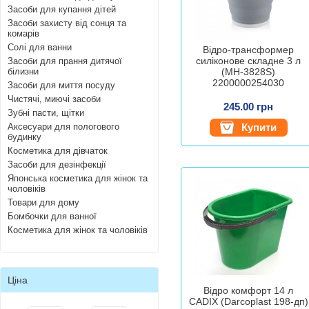
Засоби для купання дітей
Засоби захисту від сонця та
комарів
Солі для ванни
Відро-трансформер
силіконове складне 3 л
Засоби для прання дитячої
білизни
(MH-3828S)
2200000254030
Засоби для миття посуду
Чистячі, миючі засоби
245.00 грн
Зубні пасти, щітки
Аксесуари для пологового
Купити
будинку
Косметика для дівчаток
Засоби для дезінфекції
Японська косметика для жінок та
чоловіків
Товари для дому
Бомбочки для ванної
Косметика для жінок та чоловіків
Ціна
Відро комфорт 14 л
CADIX (Darcoplast 198-дп)