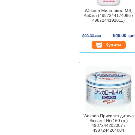
Wakodo Мило-пінка Mill,
450мл (4987244174086 /
4987244192011)
648.00 грн
699.00 грн
Купити
Wakodo Присипка дитяча
Siccarol-Hi (160 гр.)
4987244203007 /
4987244204004