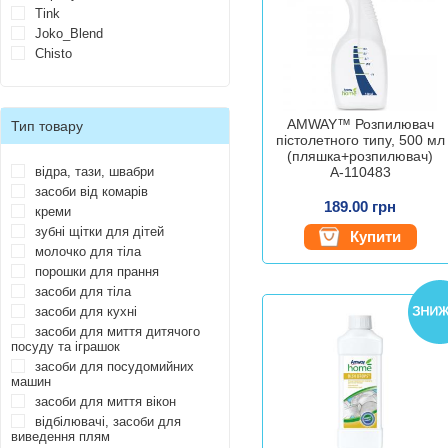
Tink
Joko_Blend
Chisto
AMWAY™ Розпилювач
Тип товару
пістолетного типу, 500 мл
(пляшка+розпилювач)
відра, тази, швабри
А-110483
засоби від комарів
189.00 грн
креми
зубні щітки для дітей
Купити
молочко для тіла
порошки для прання
засоби для тіла
засоби для кухні
засоби для миття дитячого
посуду та іграшок
засоби для посудомийних
машин
засоби для миття вікон
відбілювачі, засоби для
виведення плям