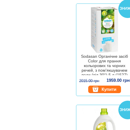
Sodasan Органічне засіб
Color для прання
кольорових та чорних
речей, з пом'якшувачем
води (від 30°) 5 л (1527)
4019886015271
1959.00 грн
2015.00 грн
Купити