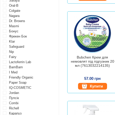
Saraya
Oral-B
Colgate
Nagara
Dr. Browns
Masmi
Бонус
Фрекен Бок
Klar
Safeguard
Nip
Fairy
Bubchen Крем для
немовлят під підгузник 20
Lactoferrin Lab
мл (7613032214135)
BamBam
I Med
Friendly Organic
57.00 грн
Paper Soap
Купити
IQ-COSMETIC
Jordan
Пупсік
Combi
Richell
Карапуз