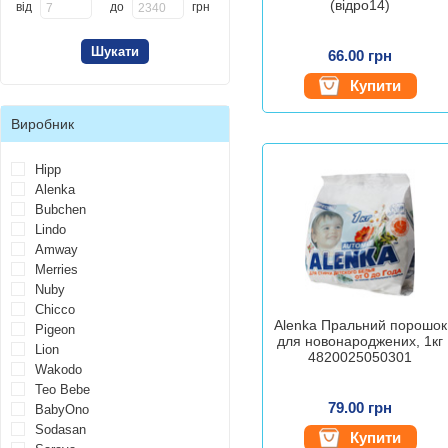
(відро14)
від
до
грн
66.00 грн
Купити
Виробник
Hipp
Alenka
Bubchen
Lindo
Amway
Merries
Nuby
Chicco
Alenka Пральний порошок
Pigeon
для новонароджених, 1кг
Lion
4820025050301
Wakodo
Teo Bebe
79.00 грн
BabyOno
Sodasan
Купити