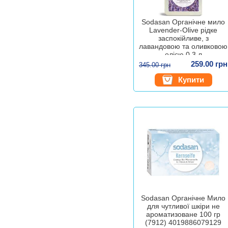
Sodasan Органічне мило
Lavender-Olive рідке
заспокійливе, з
лавандовою та оливковою
олією 0,3 л
(4019886079365)
259.00 грн
345.00 грн
Купити
Sodasan Органічне Мило
для чутливої шкіри не
ароматизоване 100 гр
(7912) 4019886079129