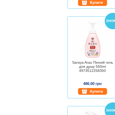
Купити
Saraya Arau Пінний гель
для душу 550ml
4973512258350
486.00 грн
Купити