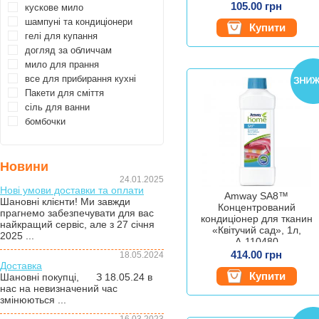
105.00 грн
кускове мило
шампуні та кондиціонери
Купити
гелі для купання
догляд за обличчам
мило для прання
все для прибирання кухні
Пакети для сміття
сіль для ванни
бомбочки
Новини
24.01.2025
Нові умови доставки та оплати
Amway SA8™
Шановні клієнти! Ми завжди
Концентрований
прагнемо забезпечувати для вас
кондиціонер для тканин
найкращий сервіс, але з 27 січня
«Квітучий сад», 1л,
2025 ...
А-110480
414.00 грн
18.05.2024
Доставка
Купити
Шановні покупці, З 18.05.24 в
нас на невизначений час
змінюються ...