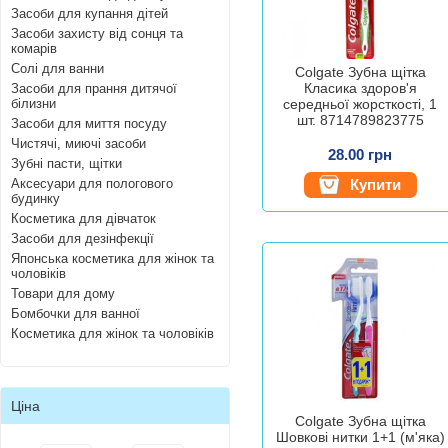
Засоби для купання дітей
Засоби захисту від сонця та
комарів
Солі для ванни
Colgate Зубна щітка
Класика здоров'я
Засоби для прання дитячої
білизни
середньої жорсткості, 1
шт. 8714789823775
Засоби для миття посуду
Чистячі, миючі засоби
28.00 грн
Зубні пасти, щітки
Аксесуари для пологового
Купити
будинку
Косметика для дівчаток
Засоби для дезінфекції
Японська косметика для жінок та
чоловіків
Товари для дому
Бомбочки для ванної
Косметика для жінок та чоловіків
Ціна
Colgate Зубна щітка
Шовкові нитки 1+1 (м'яка)