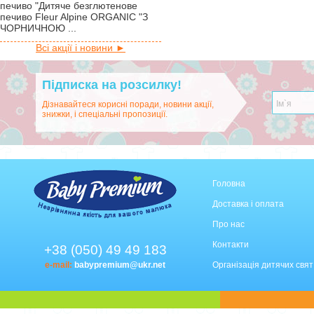
печиво "Дитяче безглютенове
печиво Fleur Alpine ORGANIC "З
ЧОРНИЧНОЮ ...
Всі акції і новини ►
Підписка на розсилку!
Дізнавайтеся корисні поради, новини акції,
знижки, і спеціальні пропозиції.
Головна
Доставка і оплата
Про нас
Контакти
+38 (050) 49 49 183
e-mail:
babypremium@ukr.net
Організація дитячих свят