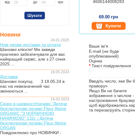
4606144008283
від
до
грн
69.00 грн
Купити
Новини
24.01.2025
Нові умови доставки та оплати
Ваше ім'я
Шановні клієнти! Ми завжди
E-mail (не буде
прагнемо забезпечувати для вас
опублікований)
найкращий сервіс, але з 27 січня
Оцінка
2025 ...
*
Текст повідомлення
18.05.2024
Доставка
Введіть число, яке Ви 
Шановні покупці, З 18.05.24 в
праворуч
нас на невизначений час
Якщо Ви не бачите
змінюються ...
зображення з числом - 
16.03.2023
настроювання браузера
Скоро в наявності!печиво "Дитяче
щоб відображались ка
безглютенове печиво Fleur Alpine
та перезагрузіть сторін
ORGANIC "З ЧОРНИЧНОЮ
НАЧИНКОЮ" 132г. і Дитяче
безглютенове печиво Fleur Alpine
ORGAN
Повідомляємо про НОВИНКИ -