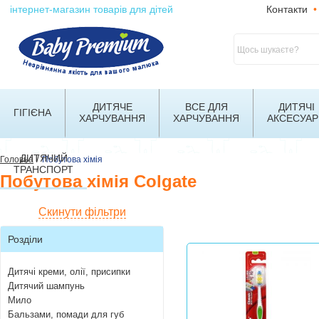
інтернет-магазин товарів для дітей
Контакти
•
ДИТЯЧЕ
ВСЕ ДЛЯ
ДИТЯЧІ
ГІГІЄНА
ХАРЧУВАННЯ
ХАРЧУВАННЯ
АКСЕСУАР
ДИТЯЧИЙ
/
Головна
Побутова хімія
ТРАНСПОРТ
Побутова хімія Colgate
Скинути фільтри
Розділи
Дитячі креми, олії, присипки
Дитячий шампунь
Мило
Бальзами, помади для губ