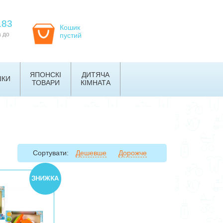
183
Кошик
а до
пустий
ЯПОНСКІ
ДИТЯЧА
ШКИ
ТОВАРИ
КІМНАТА
Сортувати:
Дешевше
Дорожче