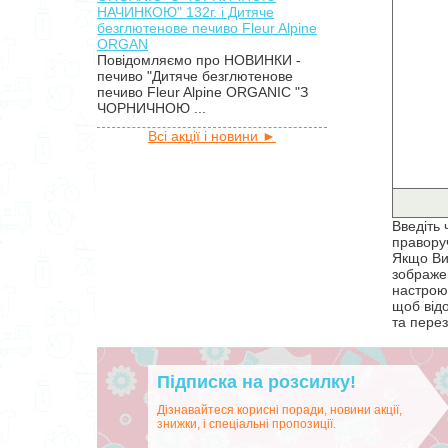
НАЧИНКОЮ" 132г. і Дитяче
безглютенове печиво Fleur Alpine
ORGAN
Повідомляємо про НОВИНКИ -
печиво "Дитяче безглютенове
печиво Fleur Alpine ORGANIC "З
ЧОРНИЧНОЮ ...
Всі акції і новини ►
Введіть 
правору
Якщо Ви
зображен
настрою
щоб від
та перез
Підписка на розсилку!
Дізнавайтеся корисні поради, новини акції,
знижки, і спеціальні пропозиції.