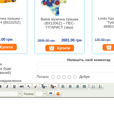
ична іграшка –
Lindo Іг
Battat музична іграшка
 (BX1025Z)
"Туб
(BX1206Z) – ПЕС-
48902
ГІТАРИСТ (звук)
.00 грн
2681.00 грн
130.00 грн
2895.00 грн
Купити
Купити
Напишіть свій коментар
'я
не буде
ований)
Погано
Добре
повідомлення
Шрифт
Размер
Размер