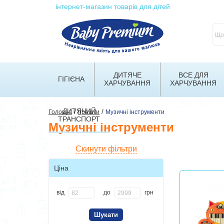
інтернет-магазин товарів для дітей
ДИТЯЧЕ
ВСЕ ДЛЯ
ГІГІЄНА
ХАРЧУВАННЯ
ХАРЧУВАННЯ
ДИТЯЧИЙ
/
/
Головна
Іграшки
Музичні інструменти
ТРАНСПОРТ
Музичні інструменти
Скинути фільтри
Ціна
від
до
грн