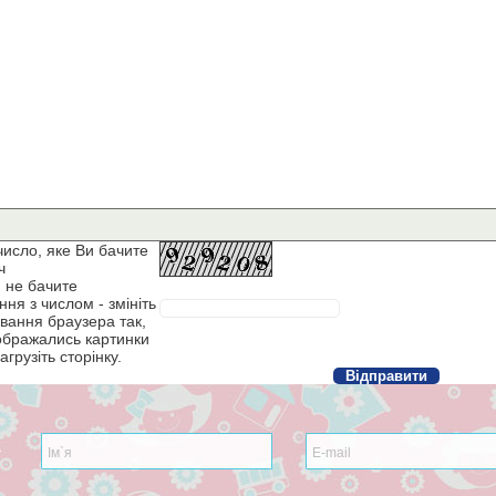
число, яке Ви бачите
ч
 не бачите
ня з числом - змініть
вання браузера так,
ображались картинки
агрузіть сторінку.