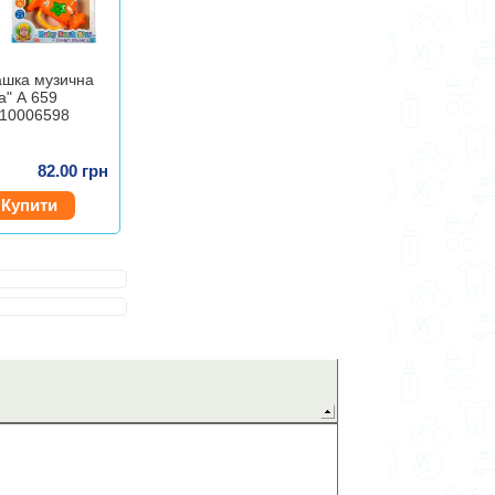
рашка музична
а" А 659
10006598
82.00 грн
Купити