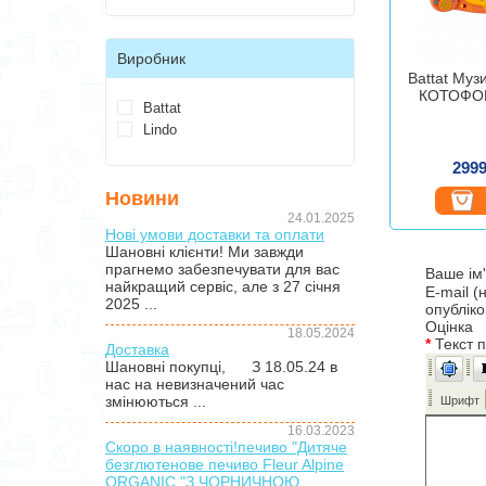
Виробник
Battat Муз
КОТОФОН
Battat
Lindo
2999
Новини
24.01.2025
Нові умови доставки та оплати
Шановні клієнти! Ми завжди
прагнемо забезпечувати для вас
Ваше ім
найкращий сервіс, але з 27 січня
E-mail (
2025 ...
опублік
Оцінка
18.05.2024
*
Текст 
Доставка
Шановні покупці, З 18.05.24 в
нас на невизначений час
змінюються ...
Шрифт
16.03.2023
Скоро в наявності!печиво "Дитяче
безглютенове печиво Fleur Alpine
ORGANIC "З ЧОРНИЧНОЮ