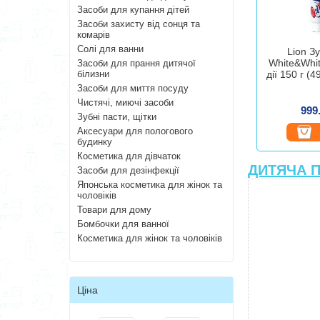
Засоби для купання дітей
Засоби захисту від сонця та
комарів
Солі для ванни
Lion З
White&Whit
Засоби для прання дитячої
білизни
дії 150 г (
Засоби для миття посуду
Чистячі, миючі засоби
999
Зубні пасти, щітки
Аксесуари для пологового
будинку
Косметика для дівчаток
ДИТЯЧА П
Засоби для дезінфекції
Японська косметика для жінок та
чоловіків
Товари для дому
Бомбочки для ванної
Косметика для жінок та чоловіків
Ціна