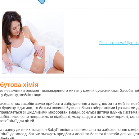
Гігієна тіла майбутніх
бутова хімія
це незамінний елемент повсякденного життя у кожній сучасній сім'ї. Засоби по
 у будинку, меблів тощо.
ризначених засобів важко прибрати забруднення з одягу, шкіри та меблів, поз
 в будинку є дитина, то батьки повинні бути особливо обережними і уважними
справляється зі шкідливими мікроорганізмами, оскільки дитяча імунна система 
собів, якщо вони неправильно підібрані, можу завдати не стільки користі, ск
ової хімії для дітей.
магазину дитячих товарів «BabyPremium» спрямована на забезпечення комфорту
 хімії, де молоді батьки зможуть придбати якісні та безпечні засоби для чищення,
одження.