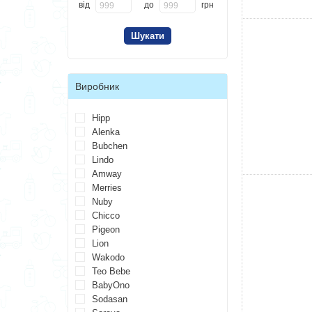
від
до
грн
Виробник
Hipp
Alenka
Bubchen
Lindo
Amway
Merries
Nuby
Chicco
Pigeon
Lion
Wakodo
Teo Bebe
BabyOno
Sodasan