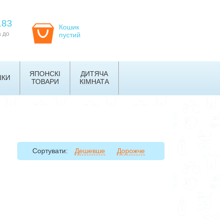
183
Кошик
а до
пустий
ЯПОНСКІ
ДИТЯЧА
ШКИ
ТОВАРИ
КІМНАТА
Сортувати:
Дешевше
Дорожче