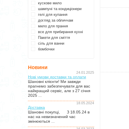
кускове мило
шампуні та кондиціонери
гелі для купання
догляд за обличчам
мило для прання
все для прибирання кухні
Пакети для сміття
сіль для ванни
бомбочки
Новини
24.01.2025
Нові умови доставки та оплати
Шановні клієнти! Ми завжди
прагнемо забезпечувати для вас
найкращий сервіс, але з 27 січня
2025 ...
18.05.2024
Доставка
Шановні покупці, З 18.05.24 в
нас на невизначений час
змінюються ...