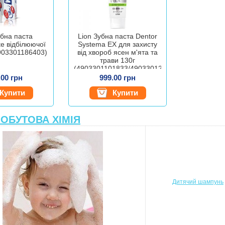
убна паста
Lion Зубна паста Dentor
e відбілюючої
Systema EX для захисту
4903301186403)
від хвороб ясен м'ята та
трави 130г
(4903301101833/4903301268925)
.00 грн
999.00 грн
Купити
Купити
ОБУТОВА ХІМІЯ
Дитячий шампунь