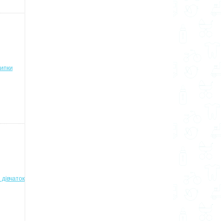
сипки
 дівчаток