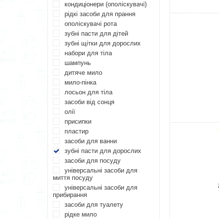
кондиціонери (ополіскувачі)
рідкі засоби для прання
ополіскувачі рота
зубні пасти для дітей
зубні щітки для дорослих
набори для тіла
шампунь
дитяче мило
мило-пінка
лосьон для тіла
засоби від сонця
олії
присипки
пластир
засоби для ванни
зубні пасти для дорослих
засоби для посуду
універсальні засоби для
миття посуду
універсальні засоби для
прибирання
засоби для туалету
рідке мило