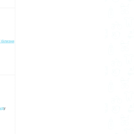
 білизни
уд
у