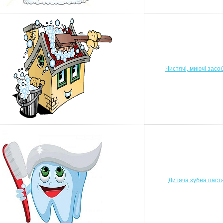
Чистячі, миючі засо
Дитяча зубна паст