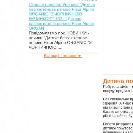
16.03.2023
Скоро в наявності!печиво "Дитяче
безглютенове печиво Fleur Alpine
ORGANIC "З ЧОРНИЧНОЮ
НАЧИНКОЮ" 132г. і Дитяче
безглютенове печиво Fleur Alpine
ORGAN
Повідомляємо про НОВИНКИ -
печиво "Дитяче безглютенове
печиво Fleur Alpine ORGANIC "З
ЧОРНИЧНОЮ ...
Всі акції і новини ►
Дитяча по
Побутова хімія – 
посуду, предметів
Без спеціально п
здоров'я. А якщо
організм погано 
багато миючих за
різні засоби побут
Робота інтернет-
дитячої побутової
починаючи з нар