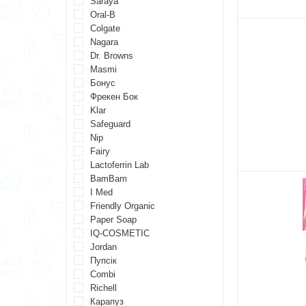
Saraya
Oral-B
Colgate
Nagara
Dr. Browns
Masmi
Бонус
Фрекен Бок
Klar
Safeguard
Nip
Fairy
Lactoferrin Lab
BamBam
I Med
Friendly Organic
Paper Soap
IQ-COSMETIC
Jordan
Пупсік
Combi
Richell
Карапуз