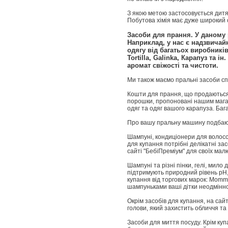
З якою метою застосовується дитя
Побутова хімія має дуже широкий с
Засоби для прання. У даному 
Наприклад, у нас є надзвичай
одягу від багатьох виробників
Tortilla, Galinka, Карапуз та
аромат свіжості та чистоти.
Ми також маємо пральні засоби спе
Кошти для прання, що продаються 
порошки, пропоновані нашим магаз
одяг та одяг вашого карапуза. Баг
Про вашу пральну машину подбають
Шампуні, кондиціонери для волосся,
для купання потрібні делікатні за
сайті "БебіПреміум" для своїх малю
Шампуні та різні пінки, гелі, мил
підтримують природний рівень pH,
купання від торгових марок: MommyC
шампуньками ваші дітки неодмінн
Окрім засобів для купання, на са
голови, який захистить обличчя та
Засоби для миття посуду. Крім куп