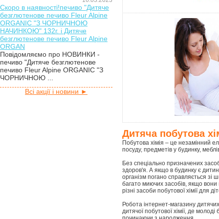
16.03.2023
Скоро в наявності!печиво "Дитяче
безглютенове печиво Fleur Alpine
ORGANIC "З ЧОРНИЧНОЮ
НАЧИНКОЮ" 132г. і Дитяче
безглютенове печиво Fleur Alpine
ORGAN
Повідомляємо про НОВИНКИ -
печиво "Дитяче безглютенове
печиво Fleur Alpine ORGANIC "З
ЧОРНИЧНОЮ ...
Всі акції і новини ►
Дитяча побутова хі
Побутова хімія – це незамінний ел
посуду, предметів у будинку, меблі
Без спеціально призначених засобі
здоров'я. А якщо в будинку є дит
організм погано справляється зі ш
багато миючих засобів, якщо вони 
різні засоби побутової хімії для діт
Робота інтернет-магазину дитячих
дитячої побутової хімії, де молоді 
починаючи з народження.