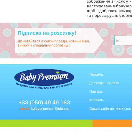
зображення з числом - 
настроювання браузера
щоб відображались ка
та перезагрузіть сторін
Підписка на розсилку!
Дізнавайтеся корисні поради, новини акції,
знижки, і спеціальні пропозиції.
Головна
Доставка і оплата
Про нас
Контакти
+38 (050) 49 49 183
e-mail:
babypremium@ukr.net
Організація дитячих свят