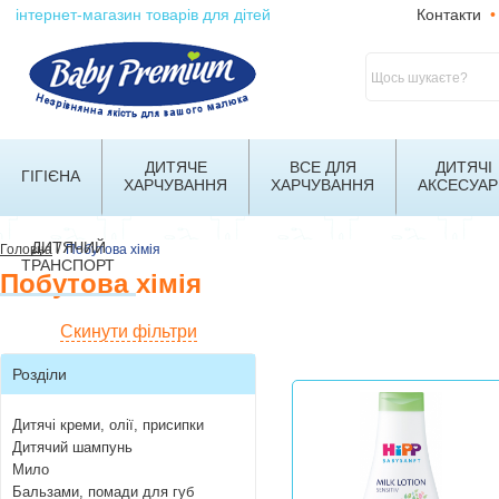
інтернет-магазин товарів для дітей
Контакти
•
ДИТЯЧЕ
ВСЕ ДЛЯ
ДИТЯЧІ
ГІГІЄНА
ХАРЧУВАННЯ
ХАРЧУВАННЯ
АКСЕСУАР
ДИТЯЧИЙ
/
Головна
Побутова хімія
ТРАНСПОРТ
Побутова хімія
Скинути фільтри
Розділи
Дитячі креми, олії, присипки
Дитячий шампунь
Мило
Бальзами, помади для губ