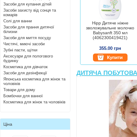
Засоби для купання дітей
Засоби захисту від сонця та
комарів
Солі для ванни
Hipp Дитяче ніжне
Засоби для прання дитячої
зволожувальне молочко
білизни
Babysanft 350 мл
(4062300419421)
Засоби для миття посуду
Чистячі, миючі засоби
355.00 грн
Зубні пасти, щітки
Аксесуари для пологового
Купити
будинку
Косметика для дівчаток
ДИТЯЧА ПОБУТОВА
Засоби для дезінфекції
Японська косметика для жінок та
чоловіків
Товари для дому
Бомбочки для ванної
Косметика для жінок та чоловіків
Ціна