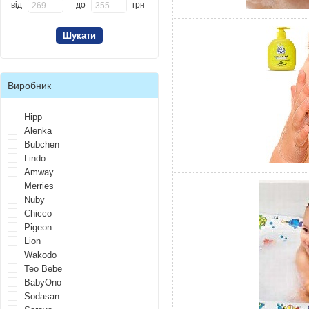
від
до
грн
Виробник
Hipp
Alenka
Bubchen
Lindo
Amway
Merries
Nuby
Chicco
Pigeon
Lion
Wakodo
Teo Bebe
BabyOno
Sodasan