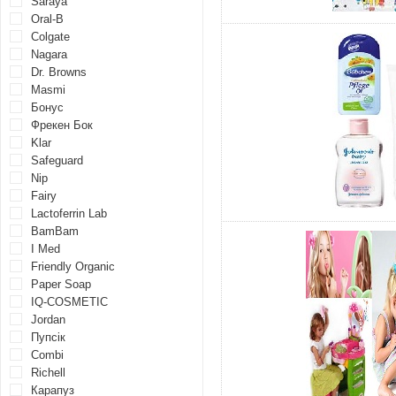
Saraya
Oral-B
Colgate
Nagara
Dr. Browns
Masmi
Бонус
Фрекен Бок
Klar
Safeguard
Nip
Fairy
Lactoferrin Lab
BamBam
I Med
Friendly Organic
Paper Soap
IQ-COSMETIC
Jordan
Пупсік
Combi
Richell
Карапуз