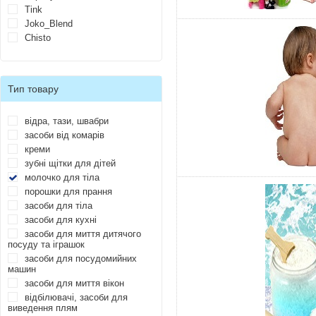
Tink
Joko_Blend
Chisto
Тип товару
відра, тази, швабри
засоби від комарів
креми
зубні щітки для дітей
молочко для тіла
порошки для прання
засоби для тіла
засоби для кухні
засоби для миття дитячого
посуду та іграшок
засоби для посудомийних
машин
засоби для миття вікон
відбілювачі, засоби для
виведення плям