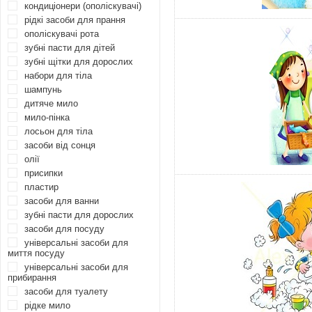
кондиціонери (ополіскувачі)
рідкі засоби для прання
ополіскувачі рота
зубні пасти для дітей
зубні щітки для дорослих
набори для тіла
шампунь
дитяче мило
мило-пінка
лосьон для тіла
засоби від сонця
олії
присипки
пластир
засоби для ванни
зубні пасти для дорослих
засоби для посуду
універсальні засоби для
миття посуду
універсальні засоби для
прибирання
засоби для туалету
рідке мило