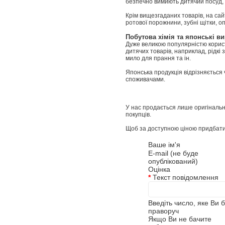
безпечно вимиють дитячий посуд, 
Крім вищезгаданих товарів, на сай
ротової порожнини, зубні щітки, о
Побутова хімія та японські в
Дуже великою популярністю користу
дитячих товарів, наприклад, рідкі
мило для прання та ін.
Японська продукція відрізняється 
споживачами.
У нас продається лише оригінальна
покупців.
Щоб за доступною ціною придбати
Ваше ім'я
E-mail (не буде
опублікований)
Оцінка
*
Текст повідомлення
Введіть число, яке Ви 
праворуч
Якщо Ви не бачите