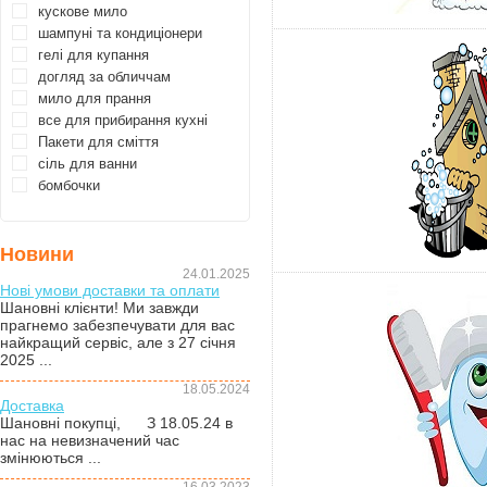
кускове мило
шампуні та кондиціонери
гелі для купання
догляд за обличчам
мило для прання
все для прибирання кухні
Пакети для сміття
сіль для ванни
бомбочки
Новини
24.01.2025
Нові умови доставки та оплати
Шановні клієнти! Ми завжди
прагнемо забезпечувати для вас
найкращий сервіс, але з 27 січня
2025 ...
18.05.2024
Доставка
Шановні покупці, З 18.05.24 в
нас на невизначений час
змінюються ...