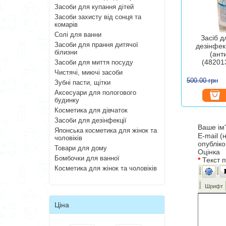
Засоби для купання дітей
Засоби захисту від сонця та
комарів
Солі для ванни
Засіб д
Засоби для прання дитячої
дезінфекц
білизни
(ант
(48201
Засоби для миття посуду
Чистячі, миючі засоби
500.00 грн
Зубні пасти, щітки
Аксесуари для пологового
будинку
Косметика для дівчаток
Засоби для дезінфекції
Ваше ім
Японська косметика для жінок та
E-mail (
чоловіків
опублік
Товари для дому
Оцінка
Бомбочки для ванної
*
Текст 
Косметика для жінок та чоловіків
Шрифт
Ціна