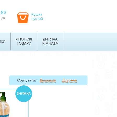
183
Кошик
а до
пустий
ЯПОНСКІ
ДИТЯЧА
ШКИ
ТОВАРИ
КІМНАТА
Сортувати:
Дешевше
Дорожче