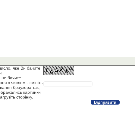
число, яке Ви бачите
ч
 не бачите
ня з числом - змініть
вання браузера так,
ображались картинки
агрузіть сторінку.