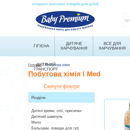
інтернет-магазин товарів для дітей
ДИТЯЧЕ
ВСЕ ДЛЯ
ГІГІЄНА
ХАРЧУВАННЯ
ХАРЧУВАННЯ
ДИТЯЧИЙ
/
Головна
Побутова хімія
ТРАНСПОРТ
Побутова хімія I Med
Скинути фільтри
Розділи
Дитячі креми, олії, присипки
Дитячий шампунь
Мило
Бальзами, помади для губ