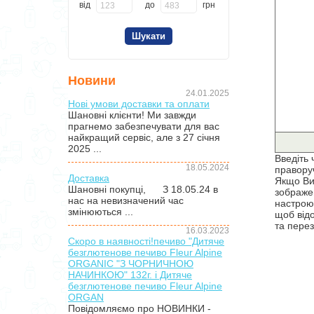
від
до
грн
Новини
24.01.2025
Нові умови доставки та оплати
Шановні клієнти! Ми завжди
прагнемо забезпечувати для вас
найкращий сервіс, але з 27 січня
2025 ...
Введіть 
18.05.2024
правору
Доставка
Якщо Ви
Шановні покупці, З 18.05.24 в
зображен
нас на невизначений час
настрою
змінюються ...
щоб від
та перез
16.03.2023
Скоро в наявності!печиво "Дитяче
безглютенове печиво Fleur Alpine
ORGANIC "З ЧОРНИЧНОЮ
НАЧИНКОЮ" 132г. і Дитяче
безглютенове печиво Fleur Alpine
ORGAN
Повідомляємо про НОВИНКИ -