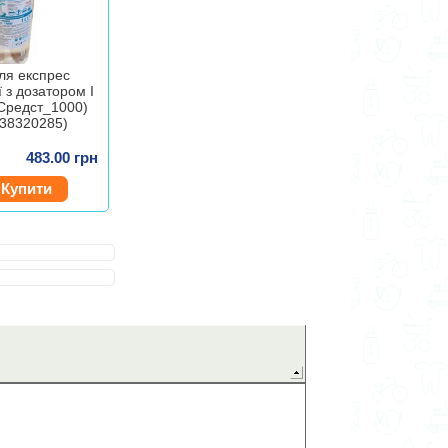
для експрес
ї з дозатором I
(Средст_1000)
38320285)
483.00 грн
Купити