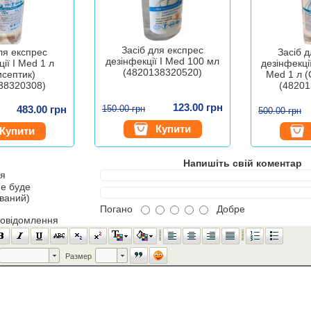
Засіб для експрес
ля експрес
Засіб 
дезінфекції I Med 100 мл
ії I Med 1 л
дезінфекці
(4820138320520)
исептик)
Med 1 л 
38320308)
(48201
123.00 грн
483.00 грн
150.00 грн
500.00 грн
Купити
Купити
Напишіть свій коментар
'я
не буде
ований)
Погано
Добре
повідомлення
Шрифт
Размер
Размер