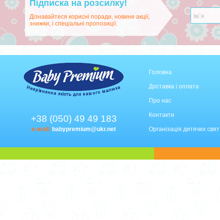
Підписка на розсилку!
Дізнавайтеся корисні поради, новини акції,
знижки, і спеціальні пропозиції.
Головна
Доставка і оплата
Про нас
Контакти
+38 (050) 49 49 183
e-mail:
babypremium@ukr.net
Організація дитячих свят