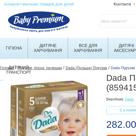
інтернет-магазин товарів для дітей
Контакти
•
ДИТЯЧЕ
ВСЕ ДЛЯ
ДИТЯЧІ
ГІГІЄНА
ХАРЧУВАННЯ
ХАРЧУВАННЯ
АКСЕСУАР
ДИТЯЧИЙ
/
/
/
Головна
Підгузки, гігієна, пелюшки
Dada (Польща) Підгузки
Dada Підгузки
ТРАНСПОРТ
Dada Пі
(85941
Виробник:
Dada
Є в наявн
282.0