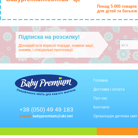
Понад 5 000 товарів
для дітей та батьків
Підписка на розсилку!
Дізнавайтеся корисні поради, новини акції,
знижки, і спеціальні пропозиції.
Головна
Доставка і оплата
Про нас
Контакти
+38 (050) 49 49 183
e-mail:
babypremium@ukr.net
Організація дитячих свят