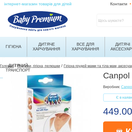
інтернет-магазин товарів для дітей
Контакти
•
ДИТЯЧЕ
ВСЕ ДЛЯ
ДИТЯЧІ
ГІГІЄНА
ХАРЧУВАННЯ
ХАРЧУВАННЯ
АКСЕСУАР
ДИТЯЧИЙ
/
/
Головна
Підгузки, гігієна, пелюшки
Гігієна грудей мами та тіла мам, аксесуа
ТРАНСПОРТ
Canpol
Виробник:
Canpo
Є в наявн
449.0
К