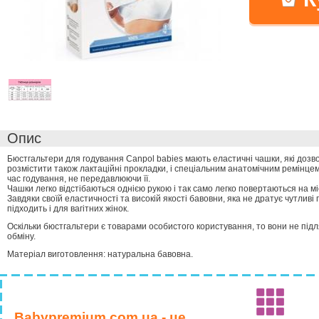
Опис
Бюстгальтери для годування Canpol babies мають еластичні чашки, які дозв
розмістити також лактаційні прокладки, і спеціальним анатомічним ремінцем
час годування, не передавлюючи її.
Чашки легко відстібаються однією рукою і так само легко повертаються на мі
Завдяки своїй еластичності та високій якості бавовни, яка не дратує чутливі
підходить і для вагітних жінок.
Оскільки бюстгальтери є товарами особистого користування, то вони не пі
обміну.
Матеріал виготовлення: натуральна бавовна.
Babypremium.com.ua - це