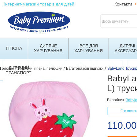
інтернет-магазин товарів для дітей
Контакти
•
ДИТЯЧЕ
ВСЕ ДЛЯ
ДИТЯЧІ
ГІГІЄНА
ХАРЧУВАННЯ
ХАРЧУВАННЯ
АКСЕСУАР
ДИТЯЧИЙ
/
/
/
Головна
Підгузки, гігієна, пелюшки
Багаторазові підгузки
BabyLand Трусики
ТРАНСПОРТ
BabyLan
L) трус
Виробник:
Babyl
Є в наявн
110.00