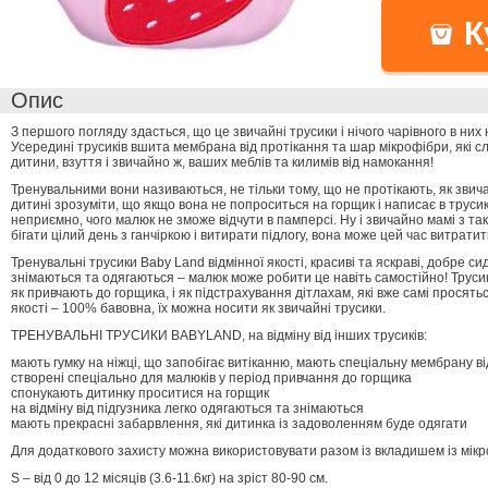
К
Опис
З першого погляду здасться, що це звичайні трусики і нічого чарівного в них 
Усередині трусиків вшита мембрана від протікання та шар мікрофібри, які с
дитини, взуття і звичайно ж, ваших меблів та килимів від намокання!
Тренувальними вони називаються, не тільки тому, що не протікають, як звич
дитині зрозуміти, що якщо вона не попроситься на горщик і написає в трусик
неприємно, чого малюк не зможе відчути в памперсі. Ну і звичайно мамі з т
бігати цілий день з ганчіркою і витирати підлогу, вона може цей час витрати
Тренувальні трусики Baby Land відмінної якості, красиві та яскраві, добре си
знімаються та одягаються – малюк може робити це навіть самостійно! Труси
як привчають до горщика, і як підстрахування дітлахам, які вже самі просятьс
якості – 100% бавовна, їх можна носити як звичайні трусики.
ТРЕНУВАЛЬНІ ТРУСИКИ BABYLAND, на відміну від інших трусиків:
мають гумку на ніжці, що запобігає витіканню, мають спеціальну мембрану ві
створені спеціально для малюків у період привчання до горщика
спонукають дитинку проситися на горщик
на відміну від підгузника легко одягаються та знімаються
мають прекрасні забарвлення, які дитинка із задоволенням буде одягати
Для додаткового захисту можна використовувати разом із вкладишем із мікр
S – від 0 до 12 місяців (3.6-11.6кг) на зріст 80-90 см.