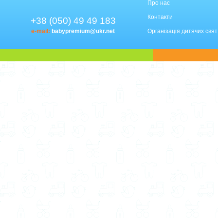
Про нас
Контакти
+38 (050) 49 49 183
e-mail:
babypremium@ukr.net
Організація дитячих свят