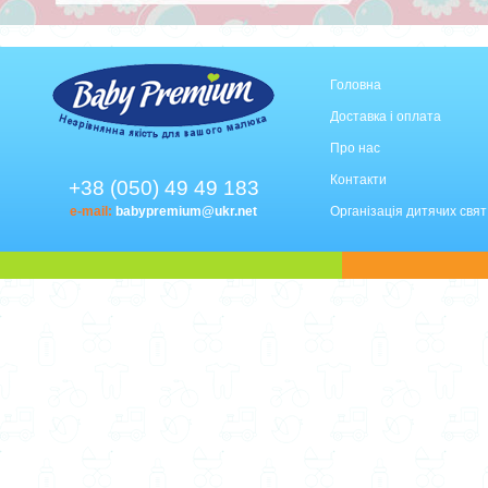
Головна
Доставка і оплата
Про нас
Контакти
+38 (050) 49 49 183
e-mail:
babypremium@ukr.net
Організація дитячих свят