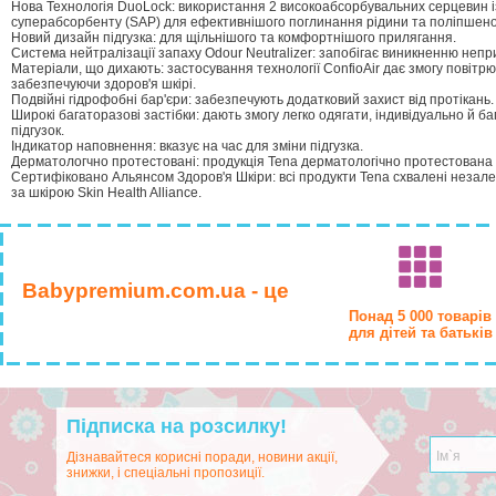
Нова Технологія DuoLock: використання 2 високоабсорбувальних серцевин 
суперабсорбенту (SAP) для ефективнішого поглинання рідини та поліпшено
Новий дизайн підгузка: для щільнішого та комфортнішого прилягання.
Система нейтралізації запаху Odour Neutralizer: запобігає виникненню непр
Матеріали, що дихають: застосування технології ConfioAir дає змогу повітр
забезпечуючи здоров'я шкірі.
Подвійні гідрофобні бар'єри: забезпечують додатковий захист від протікань.
Широкі багаторазові застібки: дають змогу легко одягати, індивідуально й б
підгузок.
Індикатор наповнення: вказує на час для зміни підгузка.
Дерматологчно протестовані: продукція Tena дерматологічно протестована 
Сертифіковано Альянсом Здоров'я Шкіри: всі продукти Tena схвалені незал
за шкірою Skin Health Alliance.
Babypremium.com.ua - це
Понад 5 000 товарів
для дітей та батьків
Підписка на розсилку!
Дізнавайтеся корисні поради, новини акції,
знижки, і спеціальні пропозиції.