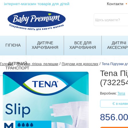
інтернет-магазин товарів для дітей
Контакти
•
ДИТЯЧЕ
ВСЕ ДЛЯ
ДИТЯЧІ
ГІГІЄНА
ХАРЧУВАННЯ
ХАРЧУВАННЯ
АКСЕСУАР
ДИТЯЧИЙ
/
/
/
Головна
Підгузки, гігієна, пелюшки
Підгузки для дорослих
Tena Підгузки д
ТРАНСПОРТ
Tena Пі
(73225
Виробник:
Tena
Є в наявн
856.0