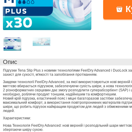
К
Опис
Підгузки Tena Slip Plus з новими технологіями FeelDry Advanced і DuoLock 
захист для сухості, м'якості та запобігання протіканням.
Завдяки технології FeelDry Advanced, за якої використовуються нові верхній
миттєво вбирається підгузком, забезпечуючи сухість шкіри, а нова технолог
2 різноформатних серцевин дає змогу розподілити суперабсорбент (SAP) і 
необхідно, роблячи продукт тоншим, надійнішим та комфортнішим.
Новий крій підгузка, еластичний пояс і міцні багаторазові застібки забезпеч
максимальний комфорт, а використання повітропроникних матеріалів підтр
шкіри, що робить підгузок найкращим продуктом для людей з обмеженими 
людей.
Характеристики:
Нова Технологія FeelDry Advanced: нові верхній і розподільний шари миттєв
зберігаючи шкіру сухою.