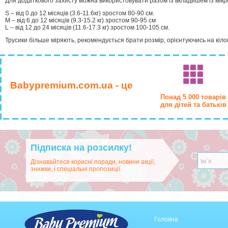
Для додаткового захисту можна використовувати разом із вкладишем із мікр
S – від 0 до 12 місяців (3.6-11.6кг) зростом 80-90 см.
M – від 6 до 12 місяців (9.3-15.2 кг) зростом 90-95 см
L – від 12 до 24 місяців (11.6-17.3 кг) зростом 100-105 см.
Трусики більше міряють, рекомендується брати розмір, орієнтуючись на кіло
Babypremium.com.ua - це
Понад 5 000 товарів
для дітей та батьків
Підписка на розсилку!
Дізнавайтеся корисні поради, новини акції,
знижки, і спеціальні пропозиції.
Головна