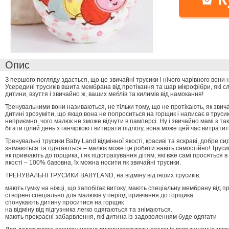
Опис
З першого погляду здасться, що це звичайні трусики і нічого чарівного вони 
Усередині трусиків вшита мембрана від протікання та шар мікрофібри, які с
дитини, взуття і звичайно ж, ваших меблів та килимів від намокання!
Тренувальними вони називаються, не тільки тому, що не протікають, як звич
дитині зрозуміти, що якщо вона не попроситься на горщик і написає в трусик
неприємно, чого малюк не зможе відчути в памперсі. Ну і звичайно мамі з т
бігати цілий день з ганчіркою і витирати підлогу, вона може цей час витрати
Тренувальні трусики Baby Land відмінної якості, красиві та яскраві, добре си
знімаються та одягаються – малюк може це робити навіть самостійно! Трус
як привчають до горщика, і як підстрахування дітям, які вже самі просяться в 
якості – 100% бавовна, їх можна носити як звичайні трусики.
ТРЕНУВАЛЬНІ ТРУСИКИ BABYLAND, на відміну від інших трусиків:
мають гумку на ніжці, що запобігає витоку, мають спеціальну мембрану від пр
створені спеціально для малюків у період привчання до горщика
спонукають дитину проситися на горщик
на відміну від підгузника легко одягаються та знімаються.
мають прекрасні забарвлення, які дитина із задоволенням буде одягати