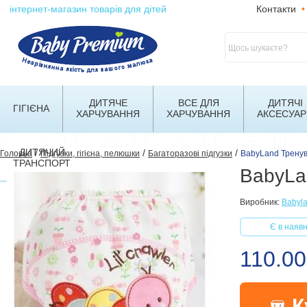
інтернет-магазин товарів для дітей
Контакти
•
ДИТЯЧЕ
ВСЕ ДЛЯ
ДИТЯЧІ
ГІГІЄНА
ХАРЧУВАННЯ
ХАРЧУВАННЯ
АКСЕСУАР
ДИТЯЧИЙ
/
/
/
Головна
Підгузки, гігієна, пелюшки
Багаторазові підгузки
BabyLand Тренува
ТРАНСПОРТ
BabyLan
Виробник:
Babyl
Є в наявн
110.00
К