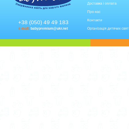
Доставка і оплата
Про нас
Контакти
+38 (050) 49 49 183
e-mail:
babypremium@ukr.net
Організація дитячих свят