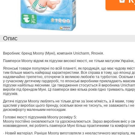
Опис
Виробник: бренд Moony (Муні), компанія Unicharm, Японія.
Памперси Moony відомі як підгузки високої якості, не тільки матусям України, 
Японські товари популярні по всій планеті, як продукція, що має чудову якість
тим більше мають найкращі характеристики. Вся справа в тому, що японці до
надзвичайно трепетно, оточуючи їх великою любов'ю та турботою. Оскільки 
у сучасному дитячому гардеробі, то японські виробники прикладають макси
підгузки найбільш якісними. Це твердження стосується й виробника Unicharm,
вироби під брендом Муні. Ці памперси вже кілька років гідно тримають ліди
підгузків.
Дитячі підгузи Moony люблять не тільки дітки за їхню м'якість, а й мами, том
щасливі у виробах цього бренду, оскільки вони не тиснуть, не заважають і н
дискомфорту маленьким непосидам.
Головні якості підгузників Moony розміру S:
Moony постійно оновлюються та удосконалюються. Зараз виробник вніс у сво
нововведення, які роблять памперси Муні більш практичними та комфортними
· Новий матеріал. Раніше Moony виготовляли з нееластичного матеріалу, як