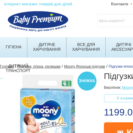
інтернет-магазин товарів для дітей
Контакти
•
ДИТЯЧЕ
ВСЕ ДЛЯ
ДИТЯЧІ
ГІГІЄНА
ХАРЧУВАННЯ
ХАРЧУВАННЯ
АКСЕСУАР
ДИТЯЧИЙ
/
/
/
Головна
Підгузки, гігієна, пелюшки
Moony Японські підгузки
Підгузки япон
ТРАНСПОРТ
Підгуз
Виробник:
Moony
Є в наявн
1199.0
К