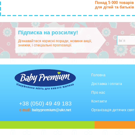
Понад 5 000 товарів
для дітей та батьків
Підписка на розсилку!
Дізнавайтеся корисні поради, новини акції,
знижки, і спеціальні пропозиції.
Головна
Доставка і оплата
Про нас
Контакти
+38 (050) 49 49 183
e-mail:
babypremium@ukr.net
Організація дитячих свят