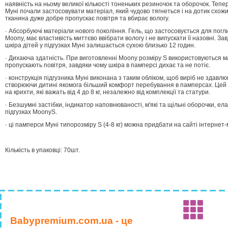
наявність на ньому великої кількості тоненьких резиночок та оборочок. Тепер
Муні почали застосовувати матеріал, який чудово тягнеться і на дотик схож
тканина дуже добре пропускає повітря та вбирає вологу.
· Абсорбуючі матеріали нового покоління. Гель, що застосовується для пог
Moony, має властивість миттєво ввібрати вологу і не випускати її назовні. З
шкіра дітей у підгузках Муні залишається сухою близько 12 годин.
· Дихаюча здатність. При виготовленні Moony розміру S використовуються ма
пропускають повітря, завдяки чому шкіра в памперсі дихає та не потіє.
· конструкція підгузника Муні виконана з таким обліком, щоб виріб не здавлю
створюючи дитині якомога більший комфорт перебування в памперсах. Цей т
на крихти, які важать від 4 до 8 кг, незалежно від комплекції та статури.
· Безшумні застібки, індикатор наповнюваності, м'які та щільні оборочки, ела
підгузках MoonyS.
· ці памперси Муні типорозміру S (4-8 кг) можна придбати на сайті інтерне
Кількість в упаковці: 70шт.
Babypremium.com.ua - це