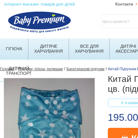
інтернет-магазин товарів для дітей
Контакти
•
ДИТЯЧЕ
ВСЕ ДЛЯ
ДИТЯЧІ
ГІГІЄНА
ХАРЧУВАННЯ
ХАРЧУВАННЯ
АКСЕСУАР
ДИТЯЧИЙ
/
/
/
Головна
Підгузки, гігієна, пелюшки
Багаторазові підгузки
Китай Підгузник 
ТРАНСПОРТ
Китай П
цв. (пі
Є в наявн
195.0