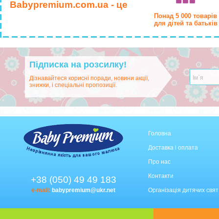
Babypremium.com.ua - це
Понад 5 000 товарів
для дітей та батьків
Підписка на розсилку!
Дізнавайтеся корисні поради, новини акції,
знижки, і спеціальні пропозиції.
Головна
Доставка і оплата
Про нас
Контакти
+38 (050) 49 49 183
e-mail:
babypremium@ukr.net
Організація дитячих свят