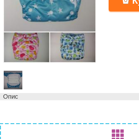
К
Опис