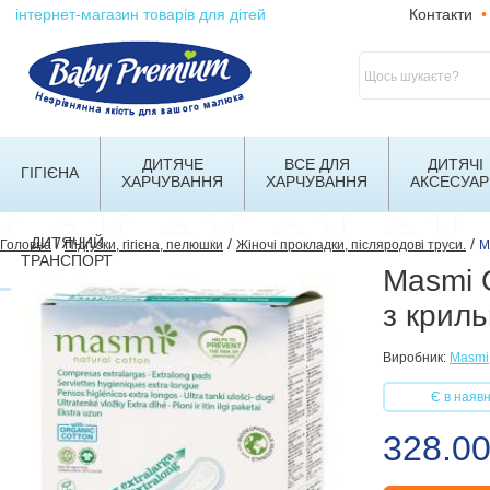
інтернет-магазин товарів для дітей
Контакти
•
ДИТЯЧЕ
ВСЕ ДЛЯ
ДИТЯЧІ
ГІГІЄНА
ХАРЧУВАННЯ
ХАРЧУВАННЯ
АКСЕСУАР
ДИТЯЧИЙ
/
/
/
Головна
Підгузки, гігієна, пелюшки
Жіночі прокладки, післяродові труси.
M
ТРАНСПОРТ
Masmi О
з крил
Виробник:
Masmi
Є в наявн
328.0