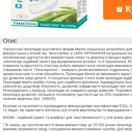
К
Опис
Ультратонкі прокладки анатомічної форми Masmi спеціально розроблені для
використання у нічний час. Виготовлені зі 100% ОРГАНІЧНОЇ натуральної ба
поглинаючою здатністю без використання хлору та діоксину в процесі відбіл
забезпечує надійний захист від відокремлення волокон та їх прилипання. М
поверхня та відсутність пластику робить використання прокладок максимал
створюючи тертя. Гіпоалергенні – знижують ризик виникнення подразнень та
ароматизаторів та гелю-абсорбенту. Прокладки Masmi не викликають відчут
що дозволяє шкірі дихати. А спеціальні крильця з обох боків прокладок наді
Прокладки мають клейку стрічку для надійного кріплення. Індивідуальна біо
забезпечує додаткову гігієнічність і дозволяє завжди мати прокладки при соб
Розкладаючись у природі, прокладки не завдають шкоди довкіллю. Подовже
прокладок дозволяє збільшити поглинаючу здатність ще на 15% порівняно
сильних виділень (Арт. 100025).
Безпека та органічність підтверджена міжнародними сертифікатами ICEA, Glo
та Vegan, які гарантують контроль усіх етапів виробництва та вирощування 
MASMI - надійний захист та комфорт для твоєї впевненості у собі кожен день
! Ти знаєш, що протягом життя жінка використовує до 20 000 різних прокладок
важливо перевіряти склад і походження використовуваних засобів, щоб виб