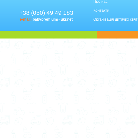
Про нас
Контакти
+38 (050) 49 49 183
e-mail:
babypremium@ukr.net
Організація дитячих свят