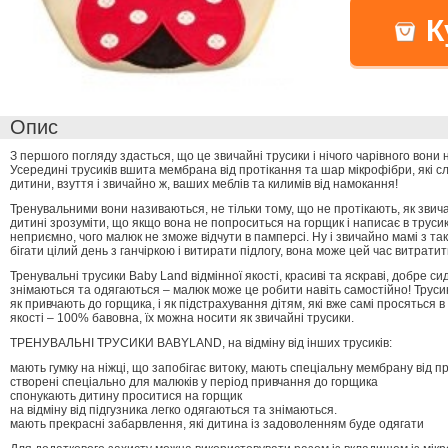
К
Опис
З першого погляду здасться, що це звичайні трусики і нічого чарівного вони 
Усередині трусиків вшита мембрана від протікання та шар мікрофібри, які с
дитини, взуття і звичайно ж, ваших меблів та килимів від намокання!
Тренувальними вони називаються, не тільки тому, що не протікають, як звич
дитині зрозуміти, що якщо вона не попроситься на горщик і написає в трусик
неприємно, чого малюк не зможе відчути в памперсі. Ну і звичайно мамі з т
бігати цілий день з ганчіркою і витирати підлогу, вона може цей час витрати
Тренувальні трусики Baby Land відмінної якості, красиві та яскраві, добре си
знімаються та одягаються – малюк може це робити навіть самостійно! Трус
як привчають до горщика, і як підстрахування дітям, які вже самі просяться в 
якості – 100% бавовна, їх можна носити як звичайні трусики.
ТРЕНУВАЛЬНІ ТРУСИКИ BABYLAND, на відміну від інших трусиків:
мають гумку на ніжці, що запобігає витоку, мають спеціальну мембрану від пр
створені спеціально для малюків у період привчання до горщика
спонукають дитину проситися на горщик
на відміну від підгузника легко одягаються та знімаються.
мають прекрасні забарвлення, які дитина із задоволенням буде одягати