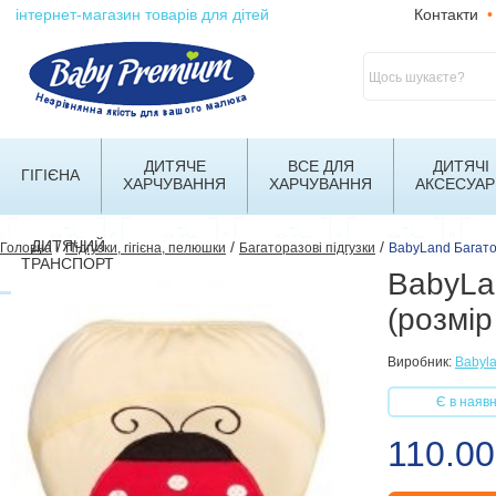
інтернет-магазин товарів для дітей
Контакти
•
ДИТЯЧЕ
ВСЕ ДЛЯ
ДИТЯЧІ
ГІГІЄНА
ХАРЧУВАННЯ
ХАРЧУВАННЯ
АКСЕСУАР
ДИТЯЧИЙ
/
/
/
Головна
Підгузки, гігієна, пелюшки
Багаторазові підгузки
BabyLand Багатор
ТРАНСПОРТ
BabyLan
(розмір
Виробник:
Babyl
Є в наявн
110.00