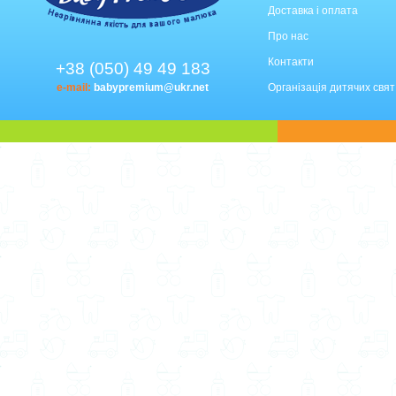
Доставка і оплата
Про нас
Контакти
+38 (050) 49 49 183
e-mail:
babypremium@ukr.net
Організація дитячих свят