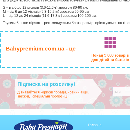
Для додаткового захисту можна використовувати разом із вкладишем із мікр
S – від 0 до 12 місяців (3.6-11.6кг) зростом 80-90 см.
M – від 6 до 12 місяців (9.3-15.2 кг) зростом 90-95 см
L – від 12 до 24 місяців (11.6-17.3 кг) зростом 100-105 см.
Трусики більше міряють, рекомендується брати розмір, орієнтуючись на кіло
Babypremium.com.ua - це
Понад 5 000 товарів
для дітей та батьків
Підписка на розсилку!
Дізнавайтеся корисні поради, новини акції,
знижки, і спеціальні пропозиції.
Головна