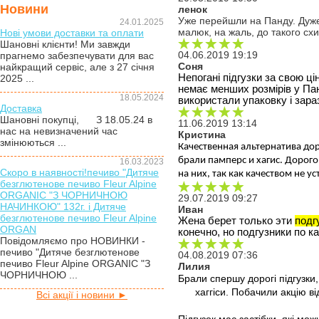
Новини
ленок
Уже перейшли на Панду. Дуже з
24.01.2025
малюк, на жаль, до такого сх
Нові умови доставки та оплати
Шановні клієнти! Ми завжди
04.06.2019 19:19
прагнемо забезпечувати для вас
Соня
найкращий сервіс, але з 27 січня
Непогані підгузки за свою ці
2025 ...
немає менших розмірів у Пан
18.05.2024
використали упаковку і зар
Доставка
Шановні покупці, З 18.05.24 в
11.06.2019 13:14
нас на невизначений час
Кристина
змінюються ...
Качественная альтернатива дор
брали памперс и хагис. Дорого
16.03.2023
Скоро в наявності!печиво "Дитяче
на них, так как качеством не у
безглютенове печиво Fleur Alpine
ORGANIC "З ЧОРНИЧНОЮ
29.07.2019 09:27
НАЧИНКОЮ" 132г. і Дитяче
Иван
безглютенове печиво Fleur Alpine
Жена берет только эти 
подг
ORGAN
конечно, но подгузники по к
Повідомляємо про НОВИНКИ -
печиво "Дитяче безглютенове
04.08.2019 07:36
печиво Fleur Alpine ORGANIC "З
Лилия
ЧОРНИЧНОЮ ...
Брали спершу дорогі підгузки,
хаггіси. Побачили акцію в
Всі акції і новини ►