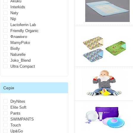
Akuku
Interkids
Naty
Nip
Lactoferrin Lab
Friendly Organic
Фламінго
MamyPoko
Biolly
Naturelle
Joko_Blend
Ultra Compact
Серія
DryNites
Elite Soft
Pants
SWIMPANTS
Touch
Up&Go