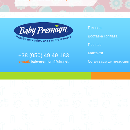
Головна
Доставка і оплата
Про нас
Контакти
+38 (050) 49 49 183
e-mail:
babypremium@ukr.net
Організація дитячих свят