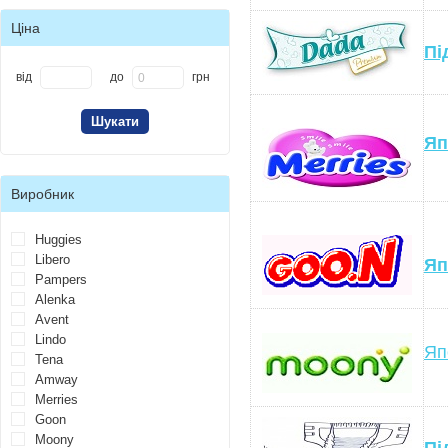
Ціна
Пі
від
до
грн
Яп
Виробник
Huggies
Libero
Яп
Pampers
Alenka
Avent
Lindo
Яп
Tena
Amway
Merries
Goon
Moony