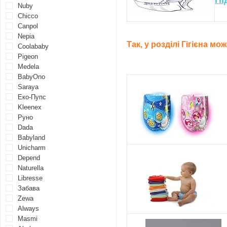
Пі
Nuby
Chicco
Canpol
Nepia
Так, у розділі Гігієна мо
Coolababy
Pigeon
Medela
BabyOno
Saraya
Еко-Пупс
Kleenex
Руно
Dada
Babyland
Unicharm
Depend
Naturella
Libresse
Забава
Zewa
Always
Masmi