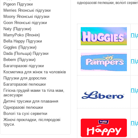
одноразові пелюшки, вологі серветк
Pigeon Підгузки
Merries Японські підгузки
Moony Японські підгузки
Goon Японські підгузки
Naty (Підгузки)
Пі
MamyPoko (Японія)
Bella Happy Підгузки
Giggles (Підгузки)
Dada (Польща) Підгузки
Bebem (Підгузки)
Пі
Багаторазові підгузки
Косметика для жінок та чоловіків
Підгузки для дорослих
Багаторазові пелюшки
Пі
Гігієна грудей мами та тіла мам,
аксесуари
Дитячі трусики для плавання
Одноразові пелюшки
Вологі та сухі серветки
Жіночі прокладки, післяродові
Пі
труси.