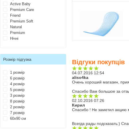
Active Baby
Premium Care
Friend
Premium Soft
Natural
Premium
Нічні
Розмір підгузка
Відгуки покупців
1 розмір
04.07.2016 12:54
aliso4ka
6 розмір
Очень хороший магазин, прия
4 розмір
5 розмір
Спасибо Вам большое за отз
3 розмір
02.10.2016 07:26
8 розмір
Кирил
2 розмір
Спасибо ! Не заметил акцию 
7 розмір
60х90 см
Всегда рады подсказать:) Спа