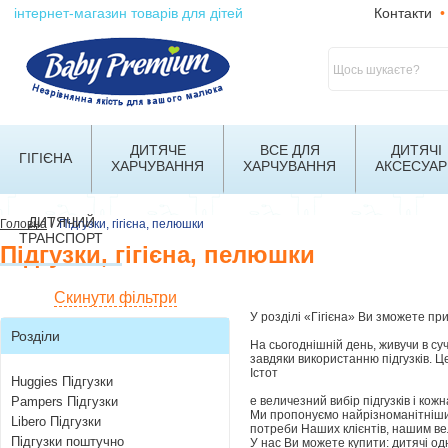
інтернет-магазин товарів для дітей
Контакти
•
ДИТЯЧЕ
ВСЕ ДЛЯ
ДИТЯЧІ
ГІГІЄНА
ХАРЧУВАННЯ
ХАРЧУВАННЯ
АКСЕСУАР
ДИТЯЧИЙ
/
Головна
Підгузки, гігієна, пелюшки
ТРАНСПОРТ
Підгузки, гігієна, пелюшки
Скинути фільтри
У розділі «Гігієна» Ви зможете прид
Розділи
На сьогоднішній день, живучи в суч
завдяки використанню підгузків. Це
Істот
Huggies Підгузки
Pampers Підгузки
е величезний вибір підгузків і кож
Ми пропонуємо найрізноманітніший 
Libero Підгузки
потреби Наших клієнтів, нашим ве
Підгузки поштучно
У нас Ви можете купити: дитячі одн