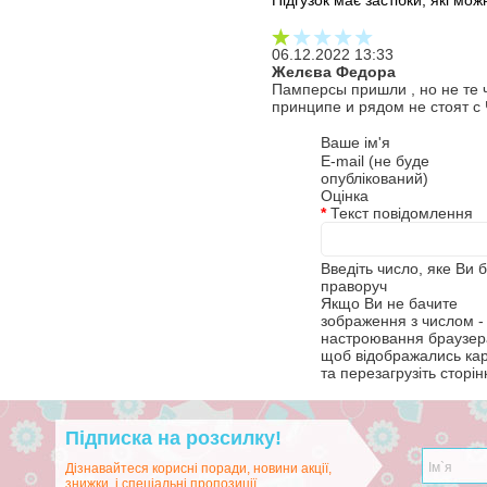
Підгузок має застібки, які мож
06.12.2022 13:33
Желєва Федора
Памперсы пришли , но не те 
принципе и рядом не стоят с 
Ваше ім'я
E-mail (не буде
опублікований)
Оцінка
*
Текст повідомлення
Введіть число, яке Ви 
праворуч
Якщо Ви не бачите
зображення з числом - 
настроювання браузера
щоб відображались ка
та перезагрузіть сторін
Підписка на розсилку!
Дізнавайтеся корисні поради, новини акції,
знижки, і спеціальні пропозиції.