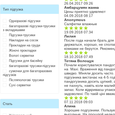
26.04.2017 09:26
Амбарцумян жанна
Тип підгузка
Цены приятно удивляют
04.09.2018 08:17
Anonymous
Одноразові підгузки
Салфетки влажные
багаторазові підгузки-трусики
з вкладишами
19.09.2018 07:34
Підгузки-трусики
Лилия
Накладки на сосок
После года начали брать для 
держаться, хорошо, не сполз
Прокладки на груди
комками не берутся. Рекоме
Жіночі прокладки
Вологі серветки
18.10.2018 07:49
Підгузки для басейну
Тетяна Волощук
Почали користуватися пандогу
багаторазові трусики-підгузки
на Maxi. Враження від пандогу
сумочки для багаторазових
швидко. Міняли досить часто.
підгузків
підгузника вистачає на 4-5 го
Післяпологові трусики
пандогузника досить цупкий, а
Сухі серветки
не пахнуть, навіть коли малий
запах. Коли відкриваєш упако
задоволені. По такій ціні вва
07.11.2018 09:03
Стать
Алина
Хорошие подгузники. Пользуе
выгодные. На прошлой неделе