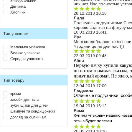
Універсальний
них нет. Нас полностью устр
Дівчинка
Хлопчик
28.12.2018 10:18
Лиля
Пользуюсь подгузниками Снеж
хорошо садятся на фигуру ма
10.03.2019 16:41
Тип упаковки
Ира
Мені сподобалося, те як вони
4 години це не для нас )))
Маленька упаковка
Велика упаковка
22.03.2019 09:48
Середня упаковка
Alina
Первую пачку купили какую-т
но потом знакомая сказала, ч
приятный аромат. Не знаю, 
Тип товару
13.04.2019 17:00
Людмила
креми
Отличные подгузники, особе
засоби для тіла
зубні щітки для дітей
19.04.2019 16:12
Рима
шампуні та кондиціонери
Купила упаковку неделю назад.
догляд за обличчам
отзыв будет полезен.
20.05.2019 10:30