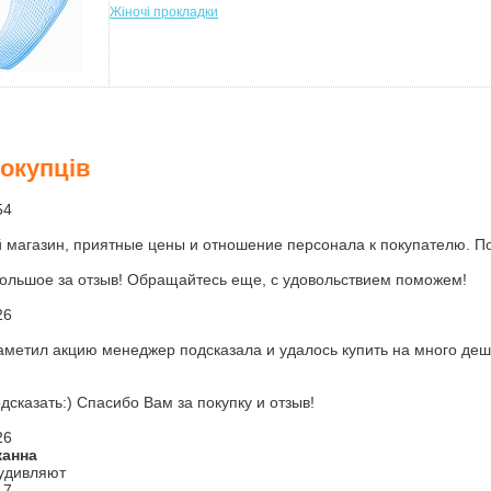
Жіночі прокладки
покупців
54
магазин, приятные цены и отношение персонала к покупателю. Пок
ольшое за отзыв! Обращайтесь еще, с удовольствием поможем!
26
заметил акцию менеджер подсказала и удалось купить на много д
дсказать:) Спасибо Вам за покупку и отзыв!
26
жанна
удивляют
17