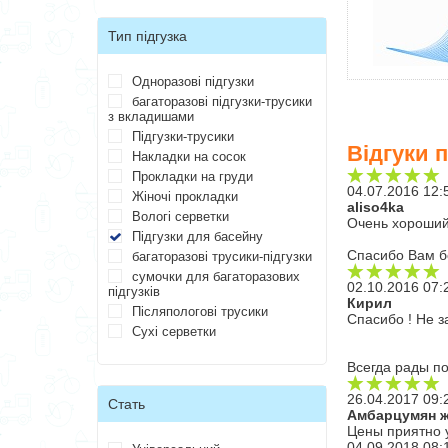
Тип підгузка
Одноразові підгузки
багаторазові підгузки-трусики
з вкладишами
Підгузки-трусики
Відгуки 
Накладки на сосок
Прокладки на груди
04.07.2016 12:
Жіночі прокладки
aliso4ka
Вологі серветки
Очень хороший 
Підгузки для басейну
Спасибо Вам б
багаторазові трусики-підгузки
сумочки для багаторазових
02.10.2016 07:
підгузків
Кирил
Післяпологові трусики
Спасибо ! Не 
Сухі серветки
Всегда рады по
26.04.2017 09:
Стать
Амбарцумян 
Цены приятно 
04.09.2018 08: