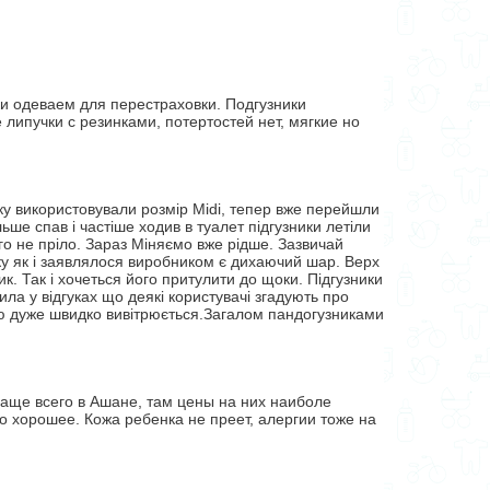
ки одеваем для перестраховки. Подгузники
липучки с резинками, потертостей нет, мягкие но
ку використовували розмір Midi, тепер вже перейшли
ьше спав і частіше ходив в туалет підгузники летіли
го не пріло. Зараз Міняємо вже рідше. Зазвичай
нику як і заявлялося виробником є дихаючий шар. Верх
к. Так і хочеться його притулити до щоки. Підгузники
чила у відгуках що деякі користувачі згадують про
тою дуже швидко вивітрюється.Загалом пандогузниками
аще всего в Ашане, там цены на них наиболе
о хорошее. Кожа ребенка не преет, алергии тоже на