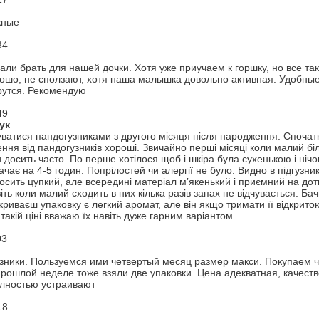
жные
34
али брать для нашей дочки. Хотя уже приучаем к горшку, но все та
ошо, не сползают, хотя наша малышка довольно активная. Удобные 
рутся. Рекомендую
49
ук
ватися пандогузниками з другого місяця після народження. Спочат
ння від пандогузників хороші. Звичайно перші місяці коли малий біл
 досить часто. По перше хотілося щоб і шкіра була сухенькою і нічо
тачає на 4-5 годин. Попрілостей чи алергії не було. Видно в підгуз
осить цупкий, але всередині матеріал м’якенький і приємний на доти
іть коли малий сходить в них кілька разів запах не відчувається. Ба
дкриваєш упаковку є легкий аромат, але він якщо тримати її відкри
такій ціні вважаю їх навіть дуже гарним варіантом.
03
зники. Пользуемся ими четвертый месяц размер макси. Покупаем ч
рошлой неделе тоже взяли две упаковки. Цена адекватная, качеств
олностью устраивают
18