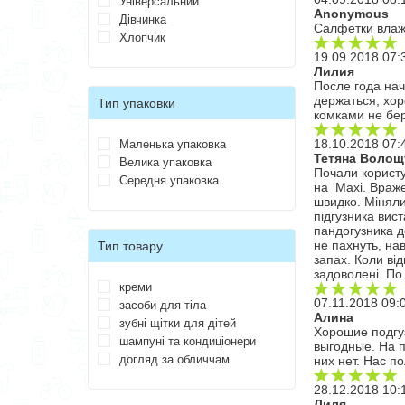
Універсальний
Anonymous
Дівчинка
Салфетки вла
Хлопчик
19.09.2018 07:
Лилия
После года нач
держаться, хор
Тип упаковки
комками не бе
18.10.2018 07:
Маленька упаковка
Тетяна Волощ
Велика упаковка
Почали користу
Середня упаковка
на Maxi. Враже
швидко. Міняли
підгузника вис
пандогузника д
не пахнуть, нав
Тип товару
запах. Коли ві
задоволені. По 
креми
07.11.2018 09:
засоби для тіла
Алина
зубні щітки для дітей
Хорошие подгу
шампуні та кондиціонери
выгодные. На п
догляд за обличчам
них нет. Нас п
28.12.2018 10:
Лиля