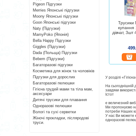
Pigeon Підгузки
Merries Японські підгузки
Moony Японські підгузки
Goon Японські підгузки
Трусики
купання 
Naty (Підгузки)
дівчат, 3шт
MamyPoko (Японія)
Bella Happy Підгузки
Giggles (Підгузки)
499
Dada (Польща) Підгузки
Bebem (Підгузки)
Багаторазові підгузки
Косметика для жінок та чоловіків
Підгузки для дорослих
У розділі «Гігієн
Багаторазові пелюшки
На сьогоднішній д
Гігієна грудей мами та тіла мам,
завдяки використа
аксесуари
Істот
Дитячі трусики для плавання
е величезний вибі
Одноразові пелюшки
Ми пропонуємо на
потреби Наших кл
Вологі та сухі серветки
У нас Ви можете к
Жіночі прокладки, післяродові
одноразові пелюшк
труси.