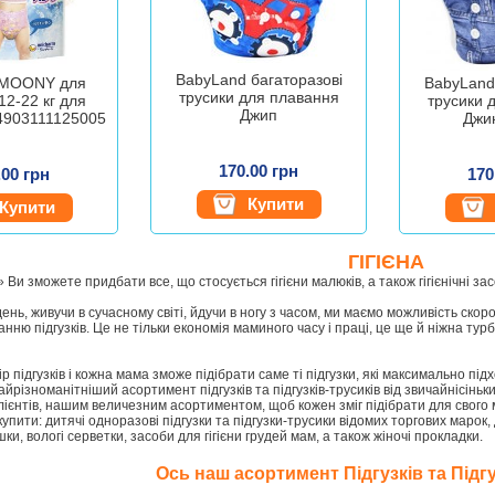
BabyLand багаторазові
 MOONY для
BabyLand
трусики для плавання
12-22 кг для
трусики 
Джип
 4903111125005
Джин
170.00 грн
.00 грн
170
Купити
Купити
ГІГІЄНА
а» Ви зможете придбати все, що стосується гігієни малюків, а також гігієнічні за
ень, живучи в сучасному світі, йдучи в ногу з часом, ми маємо можливість скор
нню підгузків. Це не тільки економія маминого часу і праці, це ще й ніжна турб
р підгузків і кожна мама зможе підібрати саме ті підгузки, які максимально під
йрізноманітніший асортимент підгузків та підгузків-трусиків від звичайнісінь
ієнтів, нашим величезним асортиментом, щоб кожен зміг підібрати для свого 
упити: дитячі одноразові підгузки та підгузки-трусики відомих торгових марок,
и, вологі серветки, засоби для гігієни грудей мам, а також жіночі прокладки.
Ось наш асортимент Підгузків та Підгу