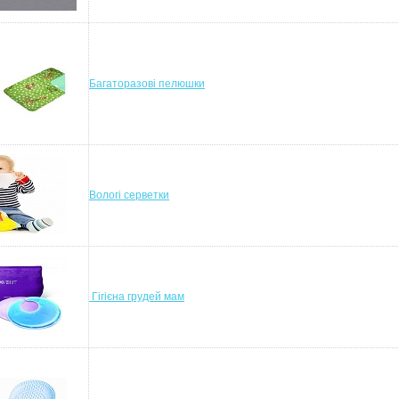
Багаторазові пелюшки
Вологі серветки
Гігієна грудей мам