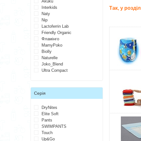
Akuku
Interkids
Так, у розді
Naty
Nip
Lactoferrin Lab
Friendly Organic
Фламінго
MamyPoko
Biolly
Naturelle
Joko_Blend
Ultra Compact
Серія
DryNites
Elite Soft
Pants
SWIMPANTS
Touch
Up&Go