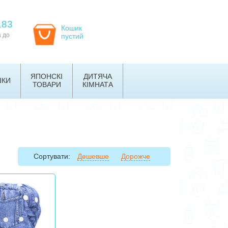
183
Кошик
а до
пустий
ЯПОНСКІ
ДИТЯЧА
ШКИ
ТОВАРИ
КІМНАТА
Сортувати:
Дешевше
Дорожче