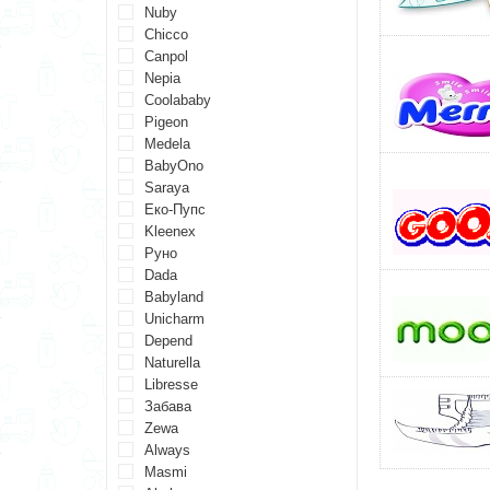
Nuby
Chicco
Canpol
Nepia
Coolababy
Pigeon
Medela
BabyOno
Saraya
Еко-Пупс
Kleenex
Руно
Dada
Babyland
Unicharm
Depend
Naturella
Libresse
Забава
Zewa
Always
Masmi