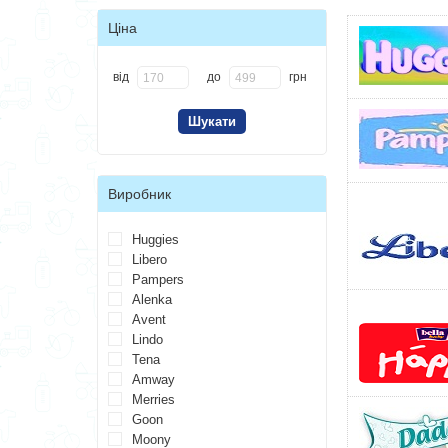
Ціна
від
до
грн
Виробник
Huggies
Libero
Pampers
Alenka
Avent
Lindo
Tena
Amway
Merries
Goon
Moony