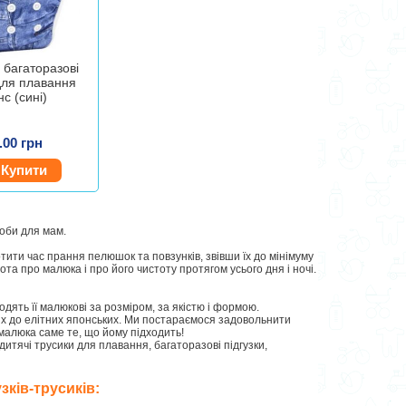
 багаторазові
для плавання
с (сині)
.00 грн
Купити
соби для мам.
отити час прання пелюшок та повзунків, звівши їх до мінімуму
ота про малюка і про його чистоту протягом усього дня і ночі.
ходять її малюкові за розміром, за якістю і формою.
ких до елітних японських. Ми постараємося задовольнити
малюка саме те, що йому підходить!
 дитячі трусики для плавання, багаторазові підгузки,
зків-трусиків: