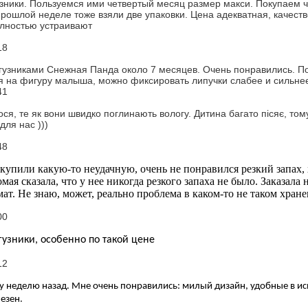
зники. Пользуемся ими четвертый месяц размер макси. Покупаем ч
рошлой неделе тоже взяли две упаковки. Цена адекватная, качеств
олностью устраивают
18
гузниками Снежная Панда около 7 месяцев. Очень понравились. Под
я на фигуру малыша, можно фиксировать липучки слабее и сильнее
41
ся, те як вони швидко поглинають вологу. Дитина багато пісяє, том
для нас )))
48
купили какую-то неудачную, очень не понравился резкий запах, х
мая сказала, что у нее никогда резкого запаха не было. Заказала н
ат. Не знаю, может, реально проблема в каком-то не таком хра
00
узники, особенно по такой цене
12
у неделю назад. Мне очень понравились: милый дизайн, удобные в исп
езен.