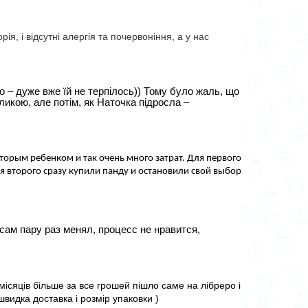
, і відсутні алергія та почервоніння, а у нас
о – дуже вже їй не терпілось)) Тому було жаль, що 
икою, але потім, як Наточка підросла – 
торым ребенком и так очень много затрат. Для первого 
ля второго сразу купили панду и остановили свой выбор 
сам пару раз менял, процесс не нравится, 
ісяців більше за все грошей пішло саме на лібреро і 
швидка доставка і розмір упаковки )