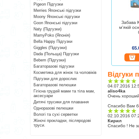
Pigeon Підгузки
Merries Японські підгузки
Moony Японські підгузки
Забава 
Goon Японські підгузки
м'якій ос
Naty (Підгузки)
MamyPoko (Японія)
Bella Happy Підгузки
Giggles (Підгузки)
65.
Dada (Польща) Підгузки
Bebem (Підгузки)
Багаторазові підгузки
Косметика для жінок та чоловіків
Відгуки 
Підгузки для дорослих
Багаторазові пелюшки
04.07.2016 12:
aliso4ka
Гігієна грудей мами та тіла мам,
аксесуари
Очень хороший 
Дитячі трусики для плавання
Спасибо Вам б
Одноразові пелюшки
Вологі та сухі серветки
02.10.2016 07:
Жіночі прокладки, післяродові
Кирил
труси.
Спасибо ! Не 