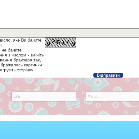
число, яке Ви бачите
ч
 не бачите
ня з числом - змініть
вання браузера так,
ображались картинки
агрузіть сторінку.