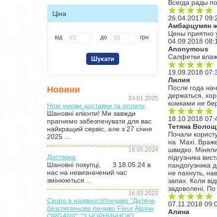
Всегда рады по
Ціна
26.04.2017 09:
Амбарцумян 
Цены приятно 
від
до
грн
04.09.2018 08:
Anonymous
Салфетки вла
19.09.2018 07:
Лилия
После года нач
Новини
держаться, хор
24.01.2025
комками не бе
Нові умови доставки та оплати
Шановні клієнти! Ми завжди
18.10.2018 07:
прагнемо забезпечувати для вас
Тетяна Волощ
найкращий сервіс, але з 27 січня
Почали користу
2025 ...
на Maxi. Враже
швидко. Міняли
18.05.2024
Доставка
підгузника вис
Шановні покупці, З 18.05.24 в
пандогузника д
нас на невизначений час
не пахнуть, нав
змінюються ...
запах. Коли ві
задоволені. По 
16.03.2023
Скоро в наявності!печиво "Дитяче
07.11.2018 09:
безглютенове печиво Fleur Alpine
Алина
ORGANIC "З ЧОРНИЧНОЮ