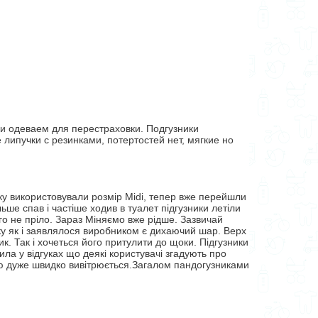
ки одеваем для перестраховки. Подгузники
липучки с резинками, потертостей нет, мягкие но
ку використовували розмір Midi, тепер вже перейшли
ьше спав і частіше ходив в туалет підгузники летіли
го не пріло. Зараз Міняємо вже рідше. Зазвичай
нику як і заявлялося виробником є дихаючий шар. Верх
к. Так і хочеться його притулити до щоки. Підгузники
чила у відгуках що деякі користувачі згадують про
тою дуже швидко вивітрюється.Загалом пандогузниками