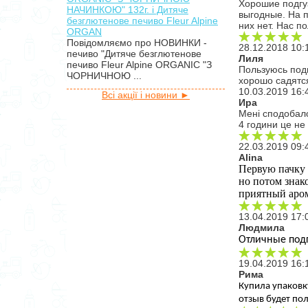
Хорошие подгу
НАЧИНКОЮ" 132г. і Дитяче
выгодные. На п
безглютенове печиво Fleur Alpine
них нет. Нас п
ORGAN
Повідомляємо про НОВИНКИ -
28.12.2018 10:
печиво "Дитяче безглютенове
Лиля
печиво Fleur Alpine ORGANIC "З
Пользуюсь под
ЧОРНИЧНОЮ ...
хорошо садятс
10.03.2019 16:
Всі акції і новини ►
Ира
Мені сподобало
4 години це не 
22.03.2019 09:
Alina
Первую пачку 
но потом знако
приятный аром
13.04.2019 17:
Людмила
Отличные подг
19.04.2019 16:
Рима
Купила упаковк
отзыв будет пол