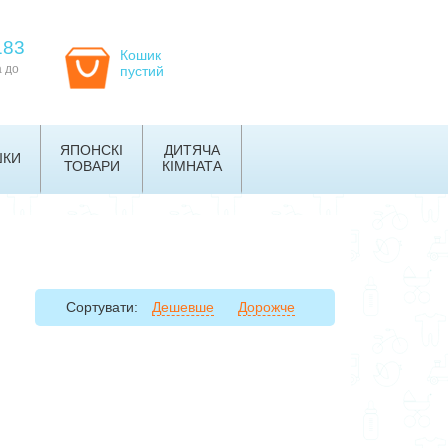
183
Кошик
а до
пустий
ЯПОНСКІ
ДИТЯЧА
ШКИ
ТОВАРИ
КІМНАТА
Сортувати:
Дешевше
Дорожче