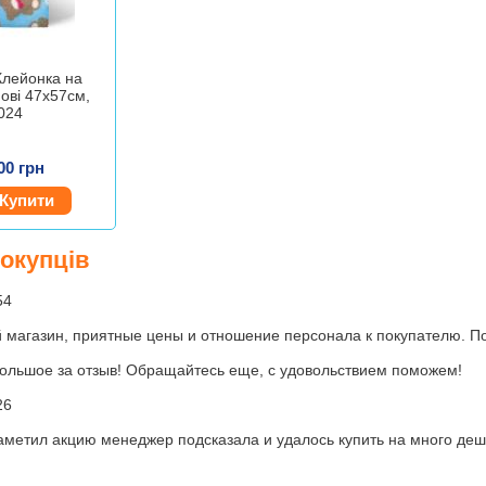
Клейонка на
нові 47х57см,
024
00 грн
Купити
покупців
54
магазин, приятные цены и отношение персонала к покупателю. Пок
ольшое за отзыв! Обращайтесь еще, с удовольствием поможем!
26
заметил акцию менеджер подсказала и удалось купить на много д