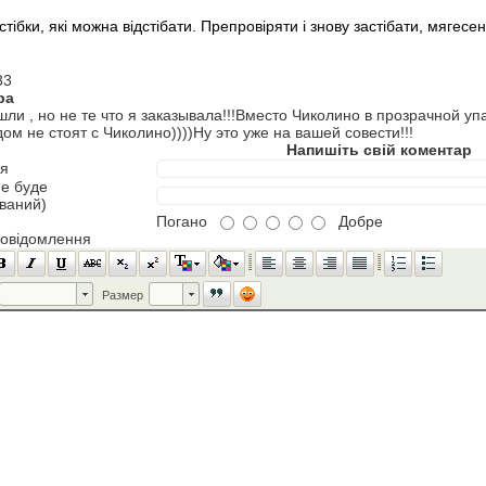
стібки, які можна відстібати. Препровіряти і знову застібати, мягесен
33
ра
и , но не те что я заказывала!!!Вместо Чиколино в прозрачной у
ом не стоят с Чиколино))))Ну это уже на вашей совести!!!
Напишіть свій коментар
'я
не буде
ований)
Погано
Добре
повідомлення
Шрифт
Размер
Размер