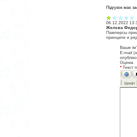
Підгузок має за
06.12.2022 13:
Желєва Федо
Памперсы пришл
принципе и ряд
Ваше ім
E-mail (
опублік
Оцінка
*
Текст 
Шрифт