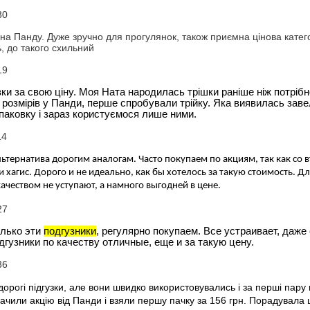
30
а Панду. Дуже зручно для прогулянок, також приємна цінова категорія
, до такого схильний
19
зки за свою ціну. Моя Ната народилась трішки раніше ніж потрібн
розмірів у Панди, перше спробували трійку. Яка виявилась завел
паковку і зараз користуємося лише ними.
14
ьтернатива дорогим аналогам. Часто покупаем по акциям, так как со в
 хагис. Дорого и не идеально, как бы хотелось за такую стоимость. Д
 качеством не уступают, а намного выгодней в цене.
27
лько эти 
подгузники
, регулярно покупаем. Все устраивает, даже 
дгузники по качеству отличные, еще и за такую цену.
36
орогі підгузки, але вони швидко використовувались і за перші пару м
бачили акцію від Панди і взяли першу пачку за 156 грн. Порадувала 