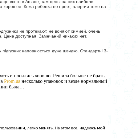
аще всего в Ашане, там цены на них наиболе
о хорошее. Кожа ребенка не преет, алергии тоже на
гузники не протекают, не воняют химией, очень
. Цена доступная. Замечаний никаких нет.
у підгузник наповнюється дуже швидко. Стандартні 3-
оть и носились хорошо. Решила больше не брать, 
а 
Prom.ua
 несколько упаковок и везде нормальный 
нении была…
ользовании, легко менять. На этом все, надеюсь мой 