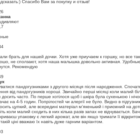
дсказать:) Спасибо Вам за покупку и отзыв!
26
жанна
удивляют
17
жные
34
али брать для нашей дочки. Хотя уже приучаем к горшку, но все та
ошо, не сползают, хотя наша малышка довольно активная. Удобные 
рутся. Рекомендую
49
ук
ватися пандогузниками з другого місяця після народження. Спочат
ння від пандогузників хороші. Звичайно перші місяці коли малий біл
 досить часто. По перше хотілося щоб і шкіра була сухенькою і нічо
тачає на 4-5 годин. Попрілостей чи алергії не було. Видно в підгуз
осить цупкий, але всередині матеріал м’якенький і приємний на доти
іть коли малий сходить в них кілька разів запах не відчувається. Ба
дкриваєш упаковку є легкий аромат, але він якщо тримати її відкри
такій ціні вважаю їх навіть дуже гарним варіантом.
03