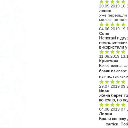
20.05.2019 10:
ленок
Уже перейшли н
малюк, на жаль
04.06.2019 19:
Соня
Непогані підгу
немає менших 
використали у
11.06.2019 13:
Кристина
Качественная ал
брали памперс и
на них, так как
29.07.2019 09:
Иван
Жена берет то
конечно, но по
04.08.2019 07:
Лилия
Брали спершу д
хаггіси. По