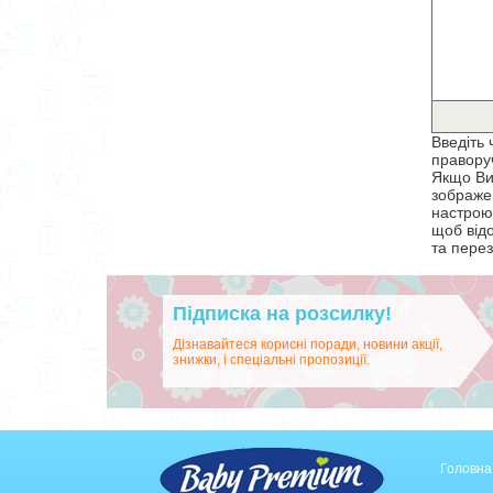
Введіть 
правору
Якщо Ви
зображен
настрою
щоб від
та перез
Підписка на розсилку!
Дізнавайтеся корисні поради, новини акції,
знижки, і спеціальні пропозиції.
Головна