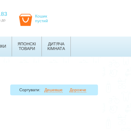
183
Кошик
а до
пустий
ЯПОНСКІ
ДИТЯЧА
ШКИ
ТОВАРИ
КІМНАТА
Сортувати:
Дешевше
Дорожче