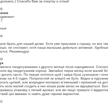
дсказать:) Спасибо Вам за покупку и отзыв!
26
жанна
удивляют
17
жные
34
али брать для нашей дочки. Хотя уже приучаем к горшку, но все та
ошо, не сползают, хотя наша малышка довольно активная. Удобные 
рутся. Рекомендую
49
ук
ватися пандогузниками з другого місяця після народження. Спочат
ння від пандогузників хороші. Звичайно перші місяці коли малий біл
 досить часто. По перше хотілося щоб і шкіра була сухенькою і нічо
тачає на 4-5 годин. Попрілостей чи алергії не було. Видно в підгуз
осить цупкий, але всередині матеріал м’якенький і приємний на доти
іть коли малий сходить в них кілька разів запах не відчувається. Ба
дкриваєш упаковку є легкий аромат, але він якщо тримати її відкри
такій ціні вважаю їх навіть дуже гарним варіантом.
03