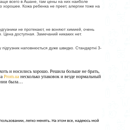
аще всего в Ашане, там цены на них наиболе
о хорошее. Кожа ребенка не преет, алергии тоже на
гузники не протекают, не воняют химией, очень
. Цена доступная. Замечаний никаких нет.
у підгузник наповнюється дуже швидко. Стандартні 3-
оть и носились хорошо. Решила больше не брать, 
а 
Prom.ua
 несколько упаковок и везде нормальный 
нении была…
ользовании, легко менять. На этом все, надеюсь мой 