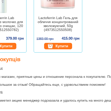
errin Lab
Lactoferrin Lab Гель для
е молочко для
обличчя концентрований
о очищає, 120
зволожуючий, 50g
3512550782)
(4973512550508)
379.00 грн
415.00 грн
1383.00 грн
Купити
Купити
покупців
54
магазин, приятные цены и отношение персонала к покупателю. Пок
ольшое за отзыв! Обращайтесь еще, с удовольствием поможем!
26
заметил акцию менеджер подсказала и удалось купить на много д