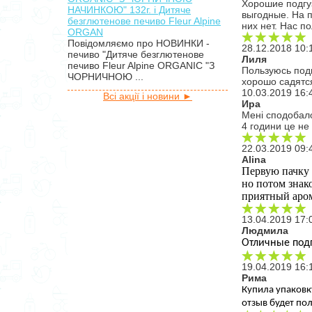
Хорошие подгу
НАЧИНКОЮ" 132г. і Дитяче
выгодные. На п
безглютенове печиво Fleur Alpine
них нет. Нас п
ORGAN
Повідомляємо про НОВИНКИ -
28.12.2018 10:
печиво "Дитяче безглютенове
Лиля
печиво Fleur Alpine ORGANIC "З
Пользуюсь под
ЧОРНИЧНОЮ ...
хорошо садятс
10.03.2019 16:
Всі акції і новини ►
Ира
Мені сподобало
4 години це не 
22.03.2019 09:
Alina
Первую пачку 
но потом знако
приятный аром
13.04.2019 17:
Людмила
Отличные подг
19.04.2019 16:
Рима
Купила упаковк
отзыв будет пол