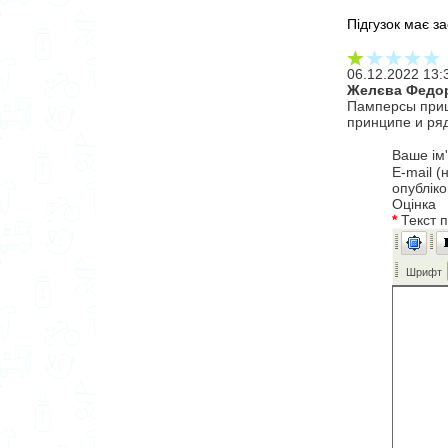
Підгузок має за
06.12.2022 13:
Желєва Федо
Памперсы пришл
принципе и ряд
Ваше ім
E-mail (
опублік
Оцінка
*
Текст 
Шрифт