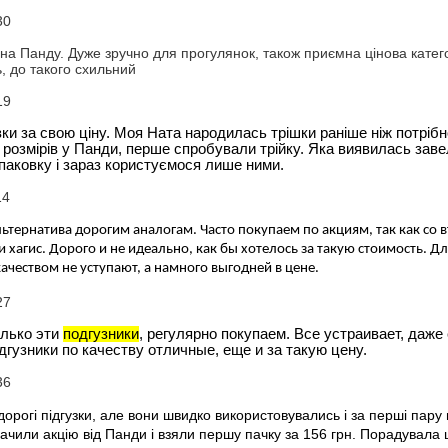
30
а Панду. Дуже зручно для прогулянок, також приємна цінова категорія
, до такого схильний
19
зки за свою ціну. Моя Ната народилась трішки раніше ніж потрібн
розмірів у Панди, перше спробували трійку. Яка виявилась завел
паковку і зараз користуємося лише ними.
14
ьтернатива дорогим аналогам. Часто покупаем по акциям, так как со в
 хагис. Дорого и не идеально, как бы хотелось за такую стоимость. Д
 качеством не уступают, а намного выгодней в цене.
27
лько эти 
подгузники
, регулярно покупаем. Все устраивает, даже 
дгузники по качеству отличные, еще и за такую цену.
36
орогі підгузки, але вони швидко використовувались і за перші пару м
бачили акцію від Панди і взяли першу пачку за 156 грн. Порадувала 