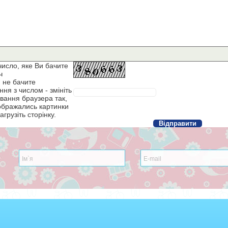
число, яке Ви бачите
ч
 не бачите
ня з числом - змініть
вання браузера так,
ображались картинки
агрузіть сторінку.