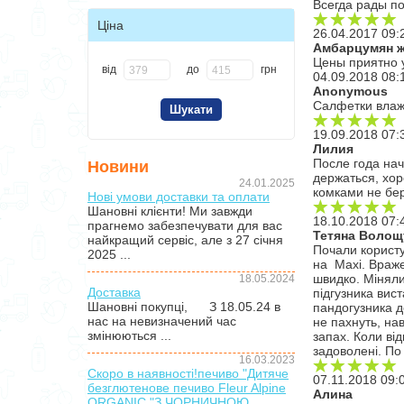
Всегда рады по
Ціна
26.04.2017 09:
Амбарцумян 
Цены приятно 
від
до
грн
04.09.2018 08:
Anonymous
Салфетки вла
19.09.2018 07:
Лилия
После года нач
Новини
держаться, хор
24.01.2025
комками не бе
Нові умови доставки та оплати
Шановні клієнти! Ми завжди
18.10.2018 07:
прагнемо забезпечувати для вас
Тетяна Волощ
найкращий сервіс, але з 27 січня
Почали користу
2025 ...
на Maxi. Враже
швидко. Міняли
18.05.2024
Доставка
підгузника вис
Шановні покупці, З 18.05.24 в
пандогузника д
нас на невизначений час
не пахнуть, нав
змінюються ...
запах. Коли ві
задоволені. По 
16.03.2023
Скоро в наявності!печиво "Дитяче
07.11.2018 09:
безглютенове печиво Fleur Alpine
Алина
ORGANIC "З ЧОРНИЧНОЮ