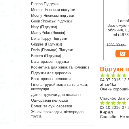
Pigeon Підгузки
Merries Японські підгузки
Moony Японські підгузки
Lactof
Goon Японські підгузки
Зволожуюч
Naty (Підгузки)
обличчя, щ
MamyPoko (Японія)
ml (497
Bella Happy Підгузки
Giggles (Підгузки)
1236.00 грн
Dada (Польща) Підгузки
Bebem (Підгузки)
Багаторазові підгузки
Косметика для жінок та чоловіків
Відгуки 
Підгузки для дорослих
Багаторазові пелюшки
04.07.2016 12:
aliso4ka
Гігієна грудей мами та тіла мам,
аксесуари
Очень хороший 
Дитячі трусики для плавання
Спасибо Вам б
Одноразові пелюшки
Вологі та сухі серветки
02.10.2016 07:
Жіночі прокладки, післяродові
Кирил
труси.
Спасибо ! Не 