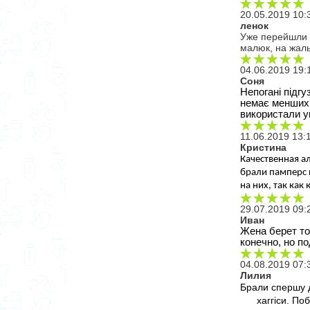
20.05.2019 10:
ленок
Уже перейшли н
малюк, на жаль
04.06.2019 19:
Соня
Непогані підгу
немає менших 
використали у
11.06.2019 13:
Кристина
Качественная ал
брали памперс и
на них, так как
29.07.2019 09:
Иван
Жена берет то
конечно, но по
04.08.2019 07:
Лилия
Брали спершу д
хаггіси. По