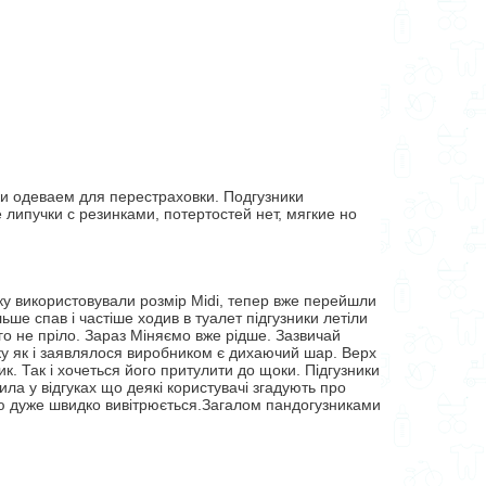
ки одеваем для перестраховки. Подгузники
липучки с резинками, потертостей нет, мягкие но
ку використовували розмір Midi, тепер вже перейшли
ьше спав і частіше ходив в туалет підгузники летіли
го не пріло. Зараз Міняємо вже рідше. Зазвичай
нику як і заявлялося виробником є дихаючий шар. Верх
к. Так і хочеться його притулити до щоки. Підгузники
чила у відгуках що деякі користувачі згадують про
тою дуже швидко вивітрюється.Загалом пандогузниками