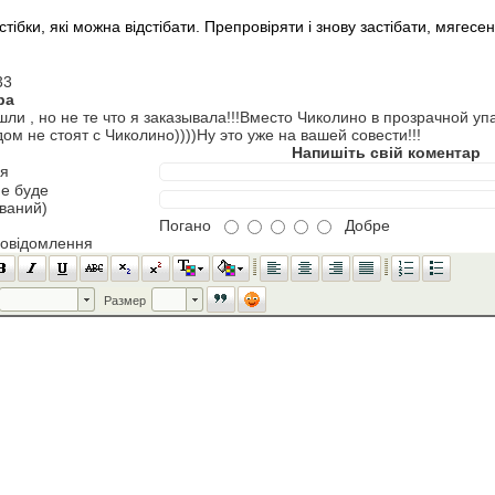
стібки, які можна відстібати. Препровіряти і знову застібати, мягесен
33
ра
и , но не те что я заказывала!!!Вместо Чиколино в прозрачной у
ом не стоят с Чиколино))))Ну это уже на вашей совести!!!
Напишіть свій коментар
'я
не буде
ований)
Погано
Добре
повідомлення
Шрифт
Размер
Размер