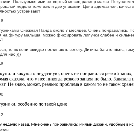
зники. Пользуемся ими четвертый месяц размер макси. Покупаем ч
рошлой неделе тоже взяли две упаковки. Цена адекватная, качеств
олностью устраивают
18
гузниками Снежная Панда около 7 месяцев. Очень понравились. Под
я на фигуру малыша, можно фиксировать липучки слабее и сильнее
41
ся, те як вони швидко поглинають вологу. Дитина багато пісяє, том
для нас )))
48
купили какую-то неудачную, очень не понравился резкий запах, х
мая сказала, что у нее никогда резкого запаха не было. Заказала н
ат. Не знаю, может, реально проблема в каком-то не таком хра
00
узники, особенно по такой цене
12
у неделю назад. Мне очень понравились: милый дизайн, удобные в исп
езен.