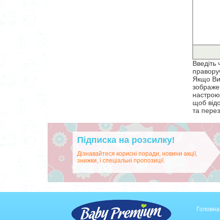
Введіть 
правору
Якщо Ви
зображен
настрою
щоб від
та перез
Підписка на розсилку!
Дізнавайтеся корисні поради, новини акції,
знижки, і спеціальні пропозиції.
Головна