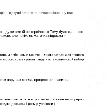
, і відсутні алергія та почервоніння, а у нас
о – дуже вже їй не терпілось)) Тому було жаль, що 
икою, але потім, як Наточка підросла – 
торым ребенком и так очень много затрат. Для первого 
ля второго сразу купили панду и остановили свой выбор 
сам пару раз менял, процесс не нравится, 
ісяців більше за все грошей пішло саме на лібреро і 
швидка доставка і розмір упаковки )