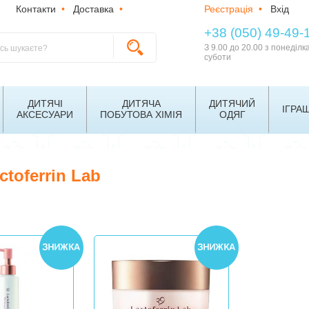
Контакти
•
Доставка
•
Реєстрація
•
Вхід
+38 (050) 49-49-
З 9.00 до 20.00 з понеділк
суботи
ДИТЯЧІ
ДИТЯЧА
ДИТЯЧИЙ
ІГРА
АКСЕСУАРИ
ПОБУТОВА ХІМІЯ
ОДЯГ
ctoferrin Lab