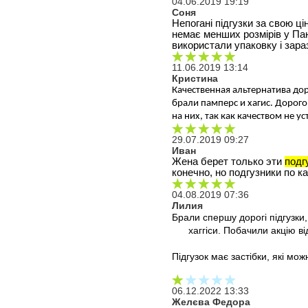
04.06.2019 19:19
Соня
Непогані підгузки за свою ці
немає менших розмірів у Пан
використали упаковку і зар
11.06.2019 13:14
Кристина
Качественная альтернатива дор
брали памперс и хагис. Дорого
на них, так как качеством не у
29.07.2019 09:27
Иван
Жена берет только эти 
подг
конечно, но подгузники по к
04.08.2019 07:36
Лилия
Брали спершу дорогі підгузки,
хаггіси. Побачили акцію в
Підгузок має застібки, які мож
06.12.2022 13:33
Желєва Федора