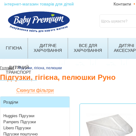
інтернет-магазин товарів для дітей
Контакти
•
ДИТЯЧЕ
ВСЕ ДЛЯ
ДИТЯЧІ
ГІГІЄНА
ХАРЧУВАННЯ
ХАРЧУВАННЯ
АКСЕСУАР
ДИТЯЧИЙ
/
Головна
Підгузки, гігієна, пелюшки
ТРАНСПОРТ
Підгузки, гігієна, пелюшки Руно
Скинути фільтри
Розділи
Huggies Підгузки
Pampers Підгузки
Libero Підгузки
Підгузки поштучно