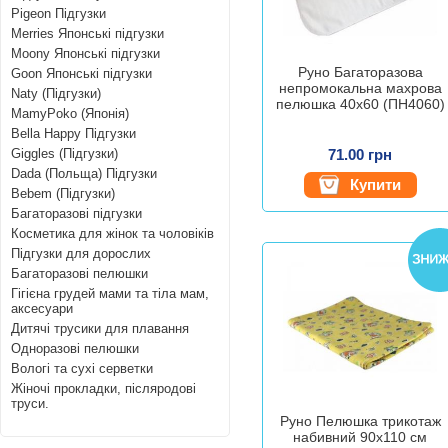
Pigeon Підгузки
Merries Японські підгузки
Moony Японські підгузки
Руно Багаторазова
Goon Японські підгузки
непромокальна махрова
Naty (Підгузки)
пелюшка 40х60 (ПН4060)
MamyPoko (Японія)
Bella Happy Підгузки
Giggles (Підгузки)
71.00 грн
Dada (Польща) Підгузки
Купити
Bebem (Підгузки)
Багаторазові підгузки
Косметика для жінок та чоловіків
Підгузки для дорослих
Багаторазові пелюшки
Гігієна грудей мами та тіла мам,
аксесуари
Дитячі трусики для плавання
Одноразові пелюшки
Вологі та сухі серветки
Жіночі прокладки, післяродові
труси.
Руно Пелюшка трикотаж
набивний 90х110 см