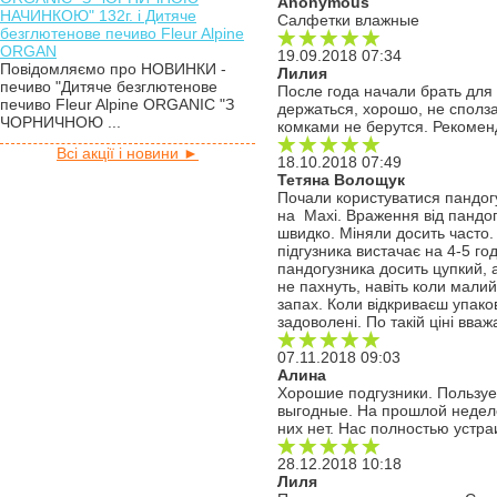
Anonymous
НАЧИНКОЮ" 132г. і Дитяче
Салфетки влажные
безглютенове печиво Fleur Alpine
ORGAN
19.09.2018 07:34
Повідомляємо про НОВИНКИ -
Лилия
печиво "Дитяче безглютенове
После года начали брать для 
печиво Fleur Alpine ORGANIC "З
держаться, хорошо, не сполз
ЧОРНИЧНОЮ ...
комками не берутся. Рекоме
Всі акції і новини ►
18.10.2018 07:49
Тетяна Волощук
Почали користуватися пандогу
на Maxi. Враження від пандогу
швидко. Міняли досить часто.
підгузника вистачає на 4-5 го
пандогузника досить цупкий, а
не пахнуть, навіть коли малий
запах. Коли відкриваєш упако
задоволені. По такій ціні вва
07.11.2018 09:03
Алина
Хорошие подгузники. Пользуе
выгодные. На прошлой неделе
них нет. Нас полностью устр
28.12.2018 10:18
Лиля