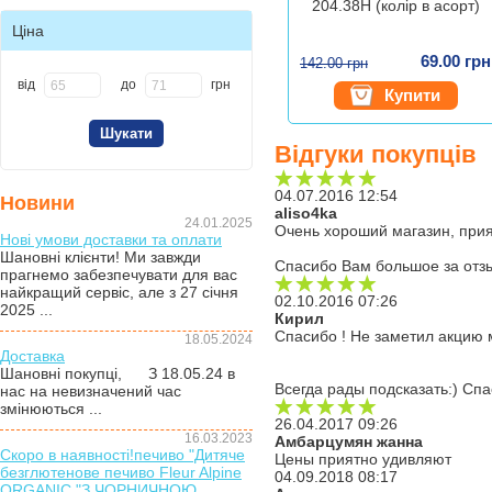
204.38Н (колір в асорт)
Ціна
69.00 грн
142.00 грн
від
до
грн
Купити
Відгуки покупців
04.07.2016 12:54
Новини
aliso4ka
24.01.2025
Очень хороший магазин, прия
Нові умови доставки та оплати
Шановні клієнти! Ми завжди
Спасибо Вам большое за отз
прагнемо забезпечувати для вас
найкращий сервіс, але з 27 січня
02.10.2016 07:26
2025 ...
Кирил
Спасибо ! Не заметил акцию 
18.05.2024
Доставка
Шановні покупці, З 18.05.24 в
Всегда рады подсказать:) Спа
нас на невизначений час
змінюються ...
26.04.2017 09:26
16.03.2023
Амбарцумян жанна
Скоро в наявності!печиво "Дитяче
Цены приятно удивляют
безглютенове печиво Fleur Alpine
04.09.2018 08:17
ORGANIC "З ЧОРНИЧНОЮ