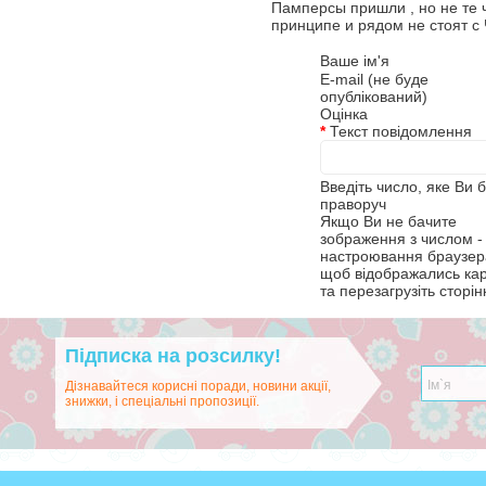
Памперсы пришли , но не те 
принципе и рядом не стоят с 
Ваше ім'я
E-mail (не буде
опублікований)
Оцінка
*
Текст повідомлення
Введіть число, яке Ви 
праворуч
Якщо Ви не бачите
зображення з числом - 
настроювання браузера
щоб відображались ка
та перезагрузіть сторін
Підписка на розсилку!
Дізнавайтеся корисні поради, новини акції,
знижки, і спеціальні пропозиції.