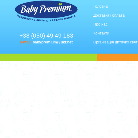
Головна
Доставка і оплата
Про нас
Контакти
+38 (050) 49 49 183
e-mail:
babypremium@ukr.net
Організація дитячих свят