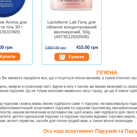
ем Aroma для
Lactoferrin Lab Гель для
та тіла 30 г
обличчя концентрований
13531969)
зволожуючий, 50g
(4973512550508)
00 грн
415.00 грн
1383.00 грн
Купити
Купити
ГІГІЄНА
а» Ви зможете придбати все, що стосується гігієни малюків, а також гігієнічні за
ень, живучи в сучасному світі, йдучи в ногу з часом, ми маємо можливість скор
нню підгузків. Це не тільки економія маминого часу і праці, це ще й ніжна турб
р підгузків і кожна мама зможе підібрати саме ті підгузки, які максимально під
йрізноманітніший асортимент підгузків та підгузків-трусиків від звичайнісінь
ієнтів, нашим величезним асортиментом, щоб кожен зміг підібрати для свого 
упити: дитячі одноразові підгузки та підгузки-трусики відомих торгових марок,
и, вологі серветки, засоби для гігієни грудей мам, а також жіночі прокладки.
Ось наш асортимент Підгузків та Підгу