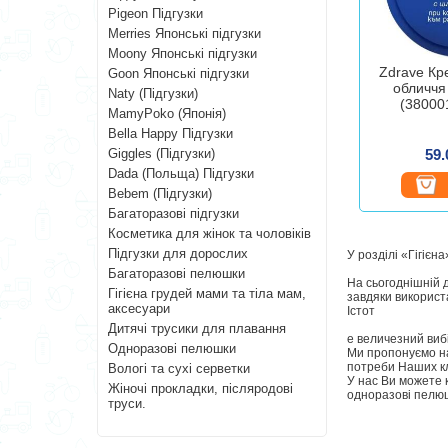
Pigeon Підгузки
Merries Японські підгузки
Moony Японські підгузки
Zdrave Кр
Goon Японські підгузки
обличчя 
Naty (Підгузки)
(38000
MamyPoko (Японія)
Bella Happy Підгузки
Giggles (Підгузки)
59.
Dada (Польща) Підгузки
Bebem (Підгузки)
Багаторазові підгузки
Косметика для жінок та чоловіків
Підгузки для дорослих
У розділі «Гігієн
Багаторазові пелюшки
На сьогоднішній д
Гігієна грудей мами та тіла мам,
завдяки використа
аксесуари
Істот
Дитячі трусики для плавання
е величезний вибі
Одноразові пелюшки
Ми пропонуємо на
потреби Наших кл
Вологі та сухі серветки
У нас Ви можете к
Жіночі прокладки, післяродові
одноразові пелюшк
труси.