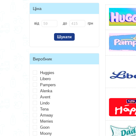
Ціна
від
до
грн
Виробник
Huggies
Libero
Pampers
Alenka
Avent
Lindo
Tena
Amway
Merries
Goon
Moony