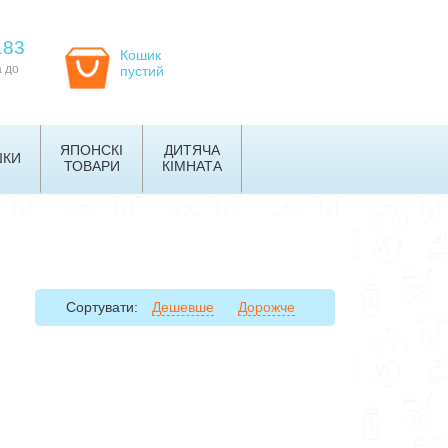
183
Кошик
а до
пустий
ЯПОНСКІ
ДИТЯЧА
ШКИ
ТОВАРИ
КІМНАТА
Сортувати:
Дешевше
Дорожче