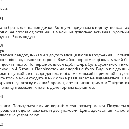
жные
34
али брать для нашей дочки. Хотя уже приучаем к горшку, но все та
ошо, не сползают, хотя наша малышка довольно активная. Удобные 
рутся. Рекомендую
49
ук
ватися пандогузниками з другого місяця після народження. Спочат
ння від пандогузників хороші. Звичайно перші місяці коли малий біл
 досить часто. По перше хотілося щоб і шкіра була сухенькою і нічо
тачає на 4-5 годин. Попрілостей чи алергії не було. Видно в підгуз
осить цупкий, але всередині матеріал м’якенький і приємний на доти
іть коли малий сходить в них кілька разів запах не відчувається. Ба
дкриваєш упаковку є легкий аромат, але він якщо тримати її відкри
такій ціні вважаю їх навіть дуже гарним варіантом.
03
зники. Пользуемся ими четвертый месяц размер макси. Покупаем ч
рошлой неделе тоже взяли две упаковки. Цена адекватная, качеств
олностью устраивают
18