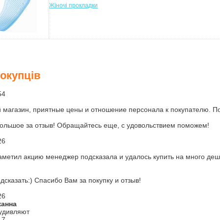
Жіночі прокладки
покупців
54
магазин, приятные цены и отношение персонала к покупателю. Пок
ольшое за отзыв! Обращайтесь еще, с удовольствием поможем!
26
заметил акцию менеджер подсказала и удалось купить на много д
дсказать:) Спасибо Вам за покупку и отзыв!
26
жанна
удивляют
17