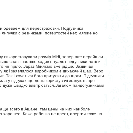
ки одеваем для перестраховки. Подгузники
липучки с резинками, потертостей нет, мягкие но
ку використовували розмір Midi, тепер вже перейшли
ьше спав і частіше ходив в туалет підгузники летіли
го не пріло. Зараз Міняємо вже рідше. Зазвичай
нику як і заявлялося виробником є дихаючий шар. Верх
к. Так і хочеться його притулити до щоки. Підгузники
чила у відгуках що деякі користувачі згадують про
тою дуже швидко вивітрюється.Загалом пандогузниками
аще всего в Ашане, там цены на них наиболе
о хорошее. Кожа ребенка не преет, алергии тоже на