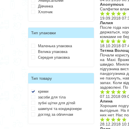
Універсальний
Anonymous
Дівчинка
Салфетки вла
Хлопчик
19.09.2018 07:
Лилия
После года нач
держаться, хор
Тип упаковки
комками не бе
18.10.2018 07:
Маленька упаковка
Тетяна Волощ
Велика упаковка
Почали користу
Середня упаковка
на Maxi. Враже
швидко. Міняли
підгузника вис
пандогузника д
не пахнуть, нав
Тип товару
запах. Коли ві
задоволені. По 
креми
07.11.2018 09:
засоби для тіла
Алина
зубні щітки для дітей
Хорошие подгу
шампуні та кондиціонери
выгодные. На п
догляд за обличчам
них нет. Нас п
28.12.2018 10:
Лиля