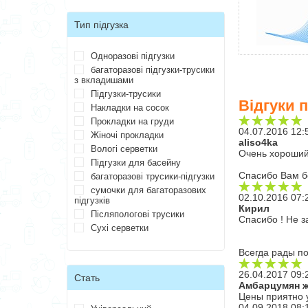
Тип підгузка
Одноразові підгузки
багаторазові підгузки-трусики
з вкладишами
Підгузки-трусики
Відгуки 
Накладки на сосок
Прокладки на груди
04.07.2016 12:
Жіночі прокладки
aliso4ka
Вологі серветки
Очень хороший 
Підгузки для басейну
Спасибо Вам б
багаторазові трусики-підгузки
сумочки для багаторазових
02.10.2016 07:
підгузків
Кирил
Післяпологові трусики
Спасибо ! Не 
Сухі серветки
Всегда рады по
26.04.2017 09:
Стать
Амбарцумян 
Цены приятно 
04.09.2018 08: