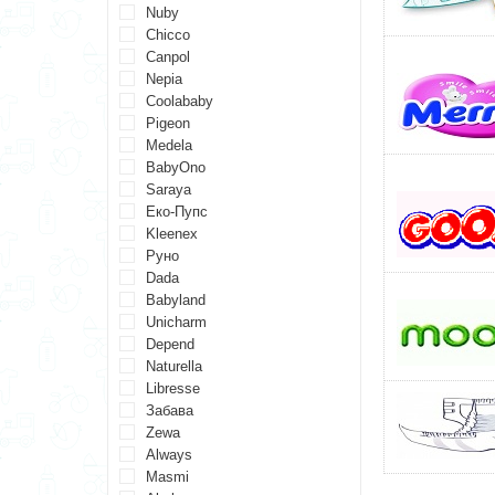
Nuby
Chicco
Canpol
Nepia
Coolababy
Pigeon
Medela
BabyOno
Saraya
Еко-Пупс
Kleenex
Руно
Dada
Babyland
Unicharm
Depend
Naturella
Libresse
Забава
Zewa
Always
Masmi