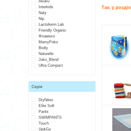
Akuku
Interkids
Так, у розді
Naty
Nip
Lactoferrin Lab
Friendly Organic
Фламінго
MamyPoko
Biolly
Naturelle
Joko_Blend
Ultra Compact
Серія
DryNites
Elite Soft
Pants
SWIMPANTS
Touch
Up&Go