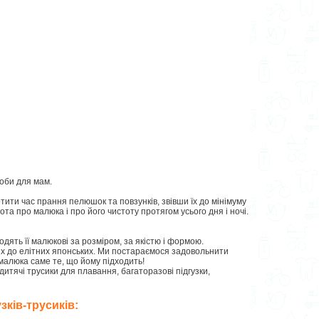
соби для мам.
отити час прання пелюшок та повзунків, звівши їх до мінімуму
ота про малюка і про його чистоту протягом усього дня і ночі.
ходять її малюкові за розміром, за якістю і формою.
ких до елітних японських. Ми постараємося задовольнити
малюка саме те, що йому підходить!
 дитячі трусики для плавання, багаторазові підгузки,
зків-трусиків: