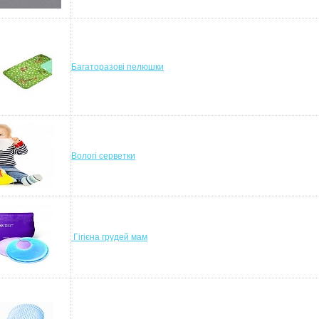
Багаторазові пелюшки
Вологі серветки
Гігієна грудей мам