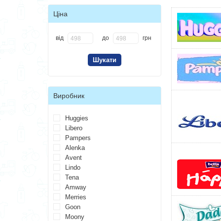
Ціна
від
до
грн
Виробник
Huggies
Libero
Pampers
Alenka
Avent
Lindo
Tena
Amway
Merries
Goon
Moony