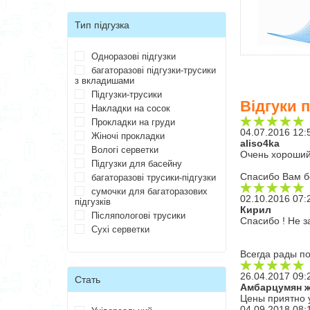
Тип підгузка
Одноразові підгузки
багаторазові підгузки-трусики
з вкладишами
Підгузки-трусики
Відгуки 
Накладки на сосок
Прокладки на груди
04.07.2016 12:
Жіночі прокладки
aliso4ka
Вологі серветки
Очень хороший 
Підгузки для басейну
Спасибо Вам б
багаторазові трусики-підгузки
сумочки для багаторазових
02.10.2016 07:
підгузків
Кирил
Післяпологові трусики
Спасибо ! Не 
Сухі серветки
Всегда рады по
26.04.2017 09:
Стать
Амбарцумян 
Цены приятно 
04.09.2018 08: