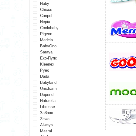
Nuby
Chicco
Canpol
Nepia
Coolababy
Pigeon
Medela
BabyOno
Saraya
Еко-Пупс
Kleenex
Руно
Dada
Babyland
Unicharm
Depend
Naturella
Libresse
Забава
Zewa
Always
Masmi