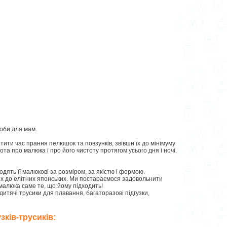
соби для мам.
отити час прання пелюшок та повзунків, звівши їх до мінімуму
ота про малюка і про його чистоту протягом усього дня і ночі.
ходять її малюкові за розміром, за якістю і формою.
ких до елітних японських. Ми постараємося задовольнити
малюка саме те, що йому підходить!
 дитячі трусики для плавання, багаторазові підгузки,
зків-трусиків: