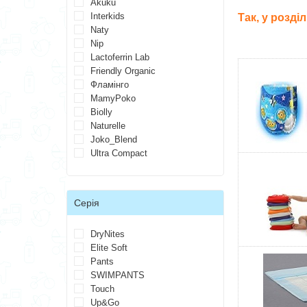
Akuku
Interkids
Так, у розді
Naty
Nip
Lactoferrin Lab
Friendly Organic
Фламінго
MamyPoko
Biolly
Naturelle
Joko_Blend
Ultra Compact
Серія
DryNites
Elite Soft
Pants
SWIMPANTS
Touch
Up&Go