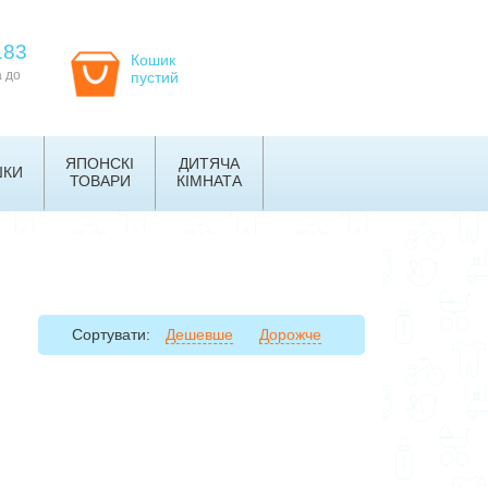
183
Кошик
а до
пустий
ЯПОНСКІ
ДИТЯЧА
ШКИ
ТОВАРИ
КІМНАТА
Сортувати:
Дешевше
Дорожче