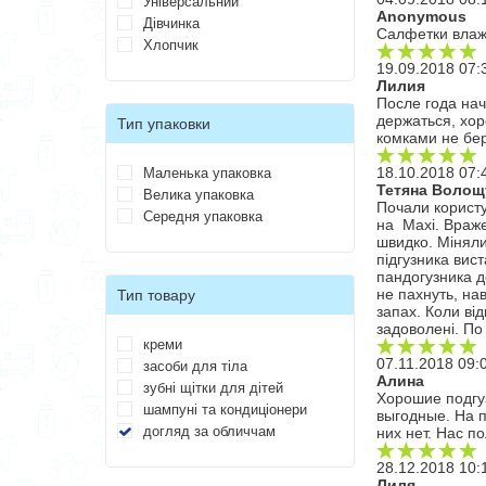
Універсальний
Anonymous
Дівчинка
Салфетки вла
Хлопчик
19.09.2018 07:
Лилия
После года нач
держаться, хор
Тип упаковки
комками не бе
18.10.2018 07:
Маленька упаковка
Тетяна Волощ
Велика упаковка
Почали користу
Середня упаковка
на Maxi. Враже
швидко. Міняли
підгузника вис
пандогузника д
не пахнуть, нав
Тип товару
запах. Коли ві
задоволені. По 
креми
07.11.2018 09:
засоби для тіла
Алина
зубні щітки для дітей
Хорошие подгу
шампуні та кондиціонери
выгодные. На п
догляд за обличчам
них нет. Нас п
28.12.2018 10:
Лиля