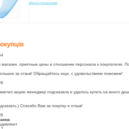
Жіночі прокладки
покупців
54
магазин, приятные цены и отношение персонала к покупателю. Пок
ольшое за отзыв! Обращайтесь еще, с удовольствием поможем!
26
заметил акцию менеджер подсказала и удалось купить на много д
дсказать:) Спасибо Вам за покупку и отзыв!
26
жанна
удивляют
17