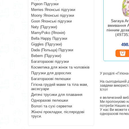
Pigeon Підгузки
Merries Японські підгузки
Moony Японські підгузки
Saraya Ar
Goon Японські підгузки
вмивання A
Naty (Підгузки)
пінним доз
MamyPoko (Японія)
(49735
Bella Happy Підгузки
Giggles (Підгузки)
498
Dada (Польща) Підгузки
Bebem (Підгузки)
Багаторазові підгузки
Косметика для жінок та чоловіків
Підгузки для дорослих
У розділі «Гігієн
Багаторазові пелюшки
На сьогоднішній д
Гігієна грудей мами та тіла мам,
завдяки використа
аксесуари
Істот
Дитячі трусики для плавання
е величезний вибі
Одноразові пелюшки
Ми пропонуємо на
потреби Наших кл
Вологі та сухі серветки
У нас Ви можете к
Жіночі прокладки, післяродові
одноразові пелюшк
труси.