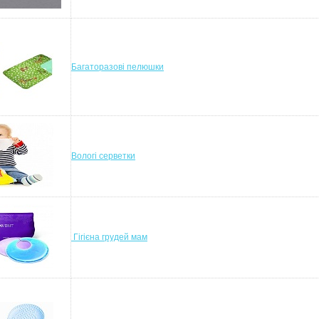
Багаторазові пелюшки
Вологі серветки
Гігієна грудей мам