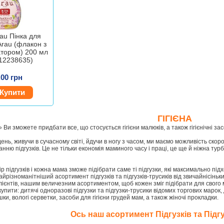
au Пінка для
rau (флакон з
атором) 200 мл
12238635)
.00 грн
Купити
ГІГІЄНА
а» Ви зможете придбати все, що стосується гігієни малюків, а також гігієнічні за
ень, живучи в сучасному світі, йдучи в ногу з часом, ми маємо можливість скор
нню підгузків. Це не тільки економія маминого часу і праці, це ще й ніжна турб
р підгузків і кожна мама зможе підібрати саме ті підгузки, які максимально під
йрізноманітніший асортимент підгузків та підгузків-трусиків від звичайнісінь
ієнтів, нашим величезним асортиментом, щоб кожен зміг підібрати для свого 
упити: дитячі одноразові підгузки та підгузки-трусики відомих торгових марок,
и, вологі серветки, засоби для гігієни грудей мам, а також жіночі прокладки.
Ось наш асортимент Підгузків та Підгу