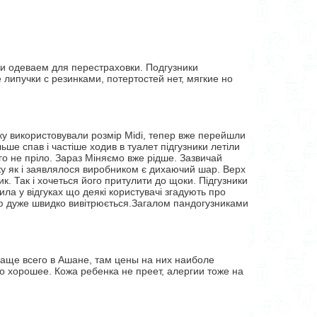
ки одеваем для перестраховки. Подгузники
липучки с резинками, потертостей нет, мягкие но
ку використовували розмір Midi, тепер вже перейшли
ьше спав і частіше ходив в туалет підгузники летіли
го не пріло. Зараз Міняємо вже рідше. Зазвичай
нику як і заявлялося виробником є дихаючий шар. Верх
к. Так і хочеться його притулити до щоки. Підгузники
чила у відгуках що деякі користувачі згадують про
тою дуже швидко вивітрюється.Загалом пандогузниками
аще всего в Ашане, там цены на них наиболе
о хорошее. Кожа ребенка не преет, алергии тоже на