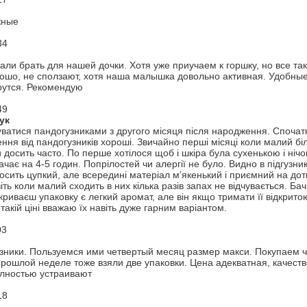
жные
34
али брать для нашей дочки. Хотя уже приучаем к горшку, но все та
ошо, не сползают, хотя наша малышка довольно активная. Удобные 
рутся. Рекомендую
49
ук
ватися пандогузниками з другого місяця після народження. Спочат
ння від пандогузників хороші. Звичайно перші місяці коли малий біл
 досить часто. По перше хотілося щоб і шкіра була сухенькою і нічо
тачає на 4-5 годин. Попрілостей чи алергії не було. Видно в підгуз
осить цупкий, але всередині матеріал м’якенький і приємний на доти
іть коли малий сходить в них кілька разів запах не відчувається. Ба
дкриваєш упаковку є легкий аромат, але він якщо тримати її відкри
такій ціні вважаю їх навіть дуже гарним варіантом.
03
зники. Пользуемся ими четвертый месяц размер макси. Покупаем ч
рошлой неделе тоже взяли две упаковки. Цена адекватная, качеств
олностью устраивают
18