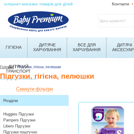
інтернет-магазин товарів для дітей
Контакти
•
ДИТЯЧЕ
ВСЕ ДЛЯ
ДИТЯЧІ
ГІГІЄНА
ХАРЧУВАННЯ
ХАРЧУВАННЯ
АКСЕСУАР
ДИТЯЧИЙ
/
Головна
Підгузки, гігієна, пелюшки
ТРАНСПОРТ
Підгузки, гігієна, пелюшки
Скинути фільтри
Розділи
Huggies Підгузки
Pampers Підгузки
Libero Підгузки
Підгузки поштучно