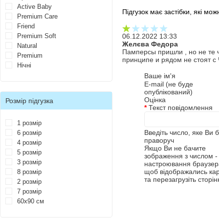
Active Baby
Підгузок має застібки, які мож
Premium Care
Friend
Premium Soft
06.12.2022 13:33
Желєва Федора
Natural
Памперсы пришли , но не те 
Premium
принципе и рядом не стоят с 
Нічні
Ваше ім'я
E-mail (не буде
опублікований)
Оцінка
Розмір підгузка
*
Текст повідомлення
1 розмір
Введіть число, яке Ви 
6 розмір
праворуч
4 розмір
Якщо Ви не бачите
5 розмір
зображення з числом - 
3 розмір
настроювання браузера
щоб відображались ка
8 розмір
та перезагрузіть сторін
2 розмір
7 розмір
60х90 см