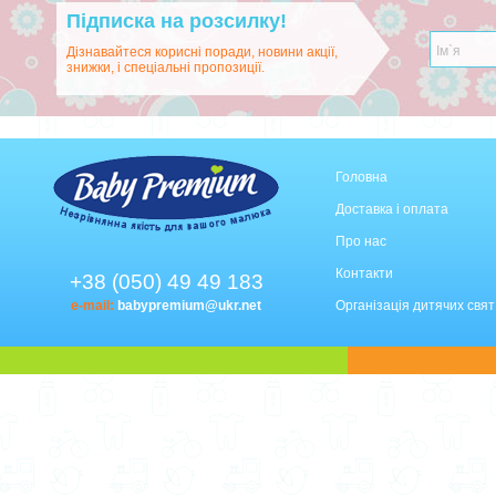
Підписка на розсилку!
Дізнавайтеся корисні поради, новини акції,
знижки, і спеціальні пропозиції.
Головна
Доставка і оплата
Про нас
Контакти
+38 (050) 49 49 183
e-mail:
babypremium@ukr.net
Організація дитячих свят