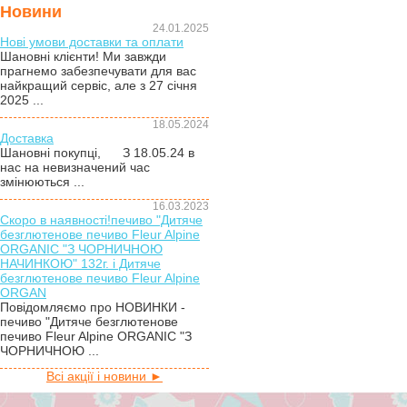
Новини
24.01.2025
Нові умови доставки та оплати
Шановні клієнти! Ми завжди
прагнемо забезпечувати для вас
найкращий сервіс, але з 27 січня
2025 ...
18.05.2024
Доставка
Шановні покупці, З 18.05.24 в
нас на невизначений час
змінюються ...
16.03.2023
Скоро в наявності!печиво "Дитяче
безглютенове печиво Fleur Alpine
ORGANIC "З ЧОРНИЧНОЮ
НАЧИНКОЮ" 132г. і Дитяче
безглютенове печиво Fleur Alpine
ORGAN
Повідомляємо про НОВИНКИ -
печиво "Дитяче безглютенове
печиво Fleur Alpine ORGANIC "З
ЧОРНИЧНОЮ ...
Всі акції і новини ►