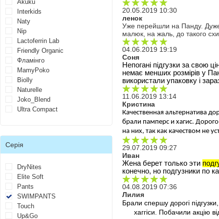
Akuku
20.05.2019 10:30
Interkids
ленок
Naty
Уже перейшли на Панду. Дуже з
Nip
малюк, на жаль, до такого сх
Lactoferrin Lab
04.06.2019 19:19
Friendly Organic
Соня
Фламінго
Непогані підгузки за свою ці
MamyPoko
немає менших розмірів у Пан
Biolly
використали упаковку і зар
Naturelle
11.06.2019 13:14
Joko_Blend
Кристина
Ultra Compact
Качественная альтернатива дор
брали памперс и хагис. Дорого
на них, так как качеством не у
Серія
29.07.2019 09:27
Иван
Жена берет только эти 
подг
DryNites
конечно, но подгузники по к
Elite Soft
Pants
04.08.2019 07:36
Лилия
SWIMPANTS
Брали спершу дорогі підгузки,
Touch
хаггіси. Побачили акцію в
Up&Go