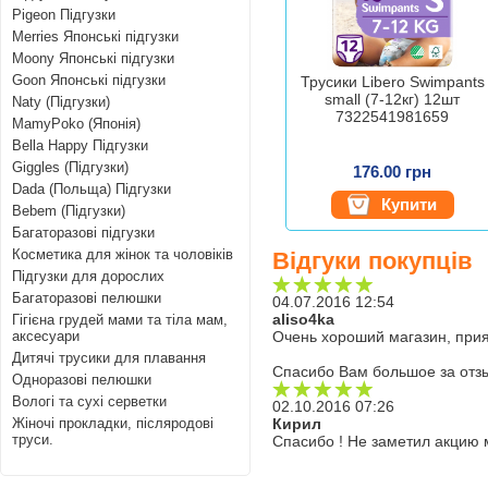
Pigeon Підгузки
Merries Японські підгузки
Moony Японські підгузки
Goon Японські підгузки
Трусики Libero Swimpants
small (7-12кг) 12шт
Naty (Підгузки)
7322541981659
MamyPoko (Японія)
Bella Happy Підгузки
Giggles (Підгузки)
176.00 грн
Dada (Польща) Підгузки
Купити
Bebem (Підгузки)
Багаторазові підгузки
Косметика для жінок та чоловіків
Відгуки покупців
Підгузки для дорослих
Багаторазові пелюшки
04.07.2016 12:54
aliso4ka
Гігієна грудей мами та тіла мам,
аксесуари
Очень хороший магазин, прия
Дитячі трусики для плавання
Спасибо Вам большое за отз
Одноразові пелюшки
Вологі та сухі серветки
02.10.2016 07:26
Жіночі прокладки, післяродові
Кирил
труси.
Спасибо ! Не заметил акцию 