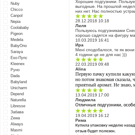
Хорошие подгузники. Пользуе
Nuby
выгодные. На прошлой неделе
Chicco
них нет. Нас полностью устр
Canpol
28.12.2018 10:18
Nepia
Лиля
Coolababy
Пользуюсь подгузниками Снеж
Pigeon
хорошо садятся на фигуру ма
Medela
10.03.2019 16:41
Ира
BabyOno
Мені сподобалося, те як вони
Saraya
4 години це не для нас )))
Еко-Пупс
Kleenex
22.03.2019 09:48
Alina
Руно
Первую пачку купили какую-т
Dada
но потом знакомая сказала, ч
Babyland
приятный аромат. Не знаю, 
Unicharm
Depend
13.04.2019 17:00
Людмила
Naturella
Отличные подгузники, особе
Libresse
Забава
19.04.2019 16:12
Zewa
Рима
Always
Купила упаковку неделю назад.
Masmi
отзыв будет полезен.