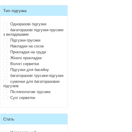
Тип підгузка
Одноразові підгузки
багаторазові підгузки-трусики
з вкладишами
Підгузки-трусики
Накладки на сосок
Прокладки на груди
Жіночі прокладки
Вологі серветки
Підгузки для басейну
багаторазові трусики-підгузки
сумочки для багаторазових
підгузків
Післяпологові трусики
Сухі серветки
Стать