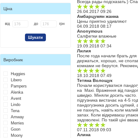
Всегда рады подсказать:) Спа
Ціна
26.04.2017 09:26
Амбарцумян жанна
Цены приятно удивляют
від
до
грн
04.09.2018 08:17
Anonymous
Салфетки влажные
19.09.2018 07:34
Лилия
После года начали брать для 
Виробник
держаться, хорошо, не сполз
комками не берутся. Рекоме
Huggies
18.10.2018 07:49
Libero
Тетяна Волощук
Почали користуватися пандогу
Pampers
на Maxi. Враження від пандогу
Alenka
швидко. Міняли досить часто.
Avent
підгузника вистачає на 4-5 го
Lindo
пандогузника досить цупкий, а
не пахнуть, навіть коли малий
Tena
запах. Коли відкриваєш упако
Amway
задоволені. По такій ціні вва
Merries
Goon
07.11.2018 09:03
Алина
Moony