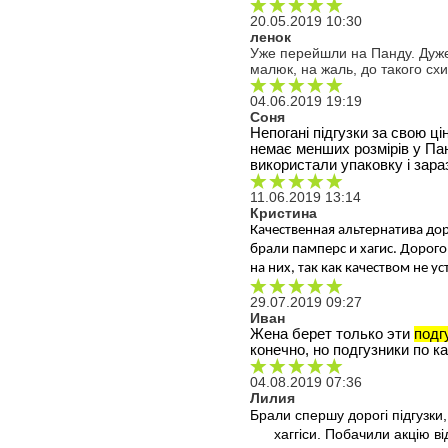
20.05.2019 10:30
ленок
Уже перейшли на Панду. Дуже з
малюк, на жаль, до такого сх
04.06.2019 19:19
Соня
Непогані підгузки за свою ці
немає менших розмірів у Пан
використали упаковку і зар
11.06.2019 13:14
Кристина
Качественная альтернатива дор
брали памперс и хагис. Дорого
на них, так как качеством не у
29.07.2019 09:27
Иван
Жена берет только эти 
подг
конечно, но подгузники по к
04.08.2019 07:36
Лилия
Брали спершу дорогі підгузки,
хаггіси. Побачили акцію в