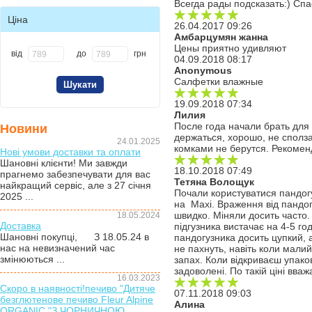
Всегда рады подсказать:) Спа
Ціна
26.04.2017 09:26
Амбарцумян жанна
Цены приятно удивляют
від
до
грн
04.09.2018 08:17
Anonymous
Салфетки влажные
19.09.2018 07:34
Лилия
После года начали брать для 
Новини
держаться, хорошо, не сполз
24.01.2025
комками не берутся. Рекоме
Нові умови доставки та оплати
Шановні клієнти! Ми завжди
18.10.2018 07:49
прагнемо забезпечувати для вас
Тетяна Волощук
найкращий сервіс, але з 27 січня
Почали користуватися пандогу
2025 ...
на Maxi. Враження від пандогу
швидко. Міняли досить часто.
18.05.2024
Доставка
підгузника вистачає на 4-5 го
Шановні покупці, З 18.05.24 в
пандогузника досить цупкий, а
нас на невизначений час
не пахнуть, навіть коли малий
змінюються ...
запах. Коли відкриваєш упако
задоволені. По такій ціні вва
16.03.2023
Скоро в наявності!печиво "Дитяче
07.11.2018 09:03
безглютенове печиво Fleur Alpine
Алина
ORGANIC "З ЧОРНИЧНОЮ