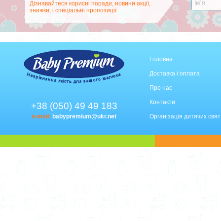
Дізнавайтеся корисні поради, новини акції,
знижки, і спеціальні пропозиції.
Головна
Доставка і оплата
Про нас
Контакти
+38 (050) 49 49 183
e-mail:
babypremium@ukr.net
Організація дитячих свят