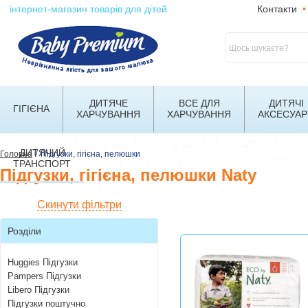
інтернет-магазин товарів для дітей
Контакти
•
ДИТЯЧЕ
ВСЕ ДЛЯ
ДИТЯЧІ
ГІГІЄНА
ХАРЧУВАННЯ
ХАРЧУВАННЯ
АКСЕСУАР
ДИТЯЧИЙ
/
Головна
Підгузки, гігієна, пелюшки
ТРАНСПОРТ
Підгузки, гігієна, пелюшки Naty
Скинути фільтри
Розділи
Huggies Підгузки
Pampers Підгузки
Libero Підгузки
Підгузки поштучно