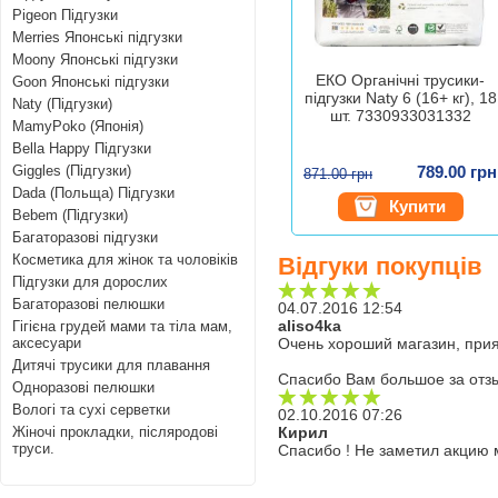
Pigeon Підгузки
Merries Японські підгузки
Moony Японські підгузки
ЕКО Органічні трусики-
Goon Японські підгузки
підгузки Naty 6 (16+ кг), 18
Naty (Підгузки)
шт. 7330933031332
MamyPoko (Японія)
Bella Happy Підгузки
Giggles (Підгузки)
789.00 грн
871.00 грн
Dada (Польща) Підгузки
Купити
Bebem (Підгузки)
Багаторазові підгузки
Косметика для жінок та чоловіків
Відгуки покупців
Підгузки для дорослих
Багаторазові пелюшки
04.07.2016 12:54
aliso4ka
Гігієна грудей мами та тіла мам,
аксесуари
Очень хороший магазин, прия
Дитячі трусики для плавання
Спасибо Вам большое за отз
Одноразові пелюшки
Вологі та сухі серветки
02.10.2016 07:26
Жіночі прокладки, післяродові
Кирил
труси.
Спасибо ! Не заметил акцию 