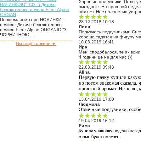
Хорошие подгузники. Пользуе
НАЧИНКОЮ" 132г. і Дитяче
выгодные. На прошлой неделе
безглютенове печиво Fleur Alpine
них нет. Нас полностью устр
ORGAN
Повідомляємо про НОВИНКИ -
28.12.2018 10:18
печиво "Дитяче безглютенове
Лиля
печиво Fleur Alpine ORGANIC "З
Пользуюсь подгузниками Снеж
ЧОРНИЧНОЮ ...
хорошо садятся на фигуру ма
10.03.2019 16:41
Всі акції і новини ►
Ира
Мені сподобалося, те як вони
4 години це не для нас )))
22.03.2019 09:48
Alina
Первую пачку купили какую-т
но потом знакомая сказала, ч
приятный аромат. Не знаю, 
13.04.2019 17:00
Людмила
Отличные подгузники, особе
19.04.2019 16:12
Рима
Купила упаковку неделю назад.
отзыв будет полезен.