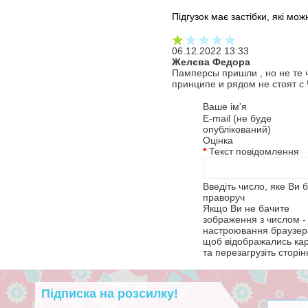
Підгузок має застібки, які мож
06.12.2022 13:33
Желєва Федора
Памперсы пришли , но не те 
принципе и рядом не стоят с 
Ваше ім'я
E-mail (не буде
опублікований)
Оцінка
*
Текст повідомлення
Введіть число, яке Ви 
праворуч
Якщо Ви не бачите
зображення з числом - 
настроювання браузера
щоб відображались ка
та перезагрузіть сторін
Підписка на розсилку!