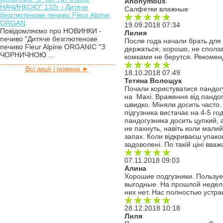
Anonymous
НАЧИНКОЮ" 132г. і Дитяче
Салфетки влажные
безглютенове печиво Fleur Alpine
ORGAN
19.09.2018 07:34
Повідомляємо про НОВИНКИ -
Лилия
печиво "Дитяче безглютенове
После года начали брать для 
печиво Fleur Alpine ORGANIC "З
держаться, хорошо, не сполз
ЧОРНИЧНОЮ ...
комками не берутся. Рекоме
Всі акції і новини ►
18.10.2018 07:49
Тетяна Волощук
Почали користуватися пандогу
на Maxi. Враження від пандогу
швидко. Міняли досить часто.
підгузника вистачає на 4-5 го
пандогузника досить цупкий, а
не пахнуть, навіть коли малий
запах. Коли відкриваєш упако
задоволені. По такій ціні вва
07.11.2018 09:03
Алина
Хорошие подгузники. Пользуе
выгодные. На прошлой неделе
них нет. Нас полностью устр
28.12.2018 10:18
Лиля