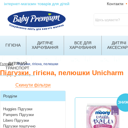
інтернет-магазин товарів для дітей
Контакти
•
ДИТЯЧЕ
ВСЕ ДЛЯ
ДИТЯЧІ
ГІГІЄНА
ХАРЧУВАННЯ
ХАРЧУВАННЯ
АКСЕСУАР
ДИТЯЧИЙ
/
Головна
Підгузки, гігієна, пелюшки
ТРАНСПОРТ
Підгузки, гігієна, пелюшки Unicharm
Скинути фільтри
Розділи
Huggies Підгузки
Pampers Підгузки
Libero Підгузки
Підгузки поштучно