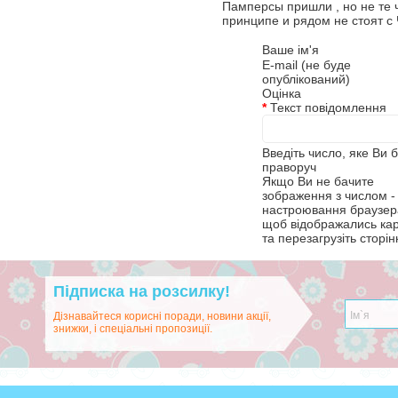
Памперсы пришли , но не те 
принципе и рядом не стоят с 
Ваше ім'я
E-mail (не буде
опублікований)
Оцінка
*
Текст повідомлення
Введіть число, яке Ви 
праворуч
Якщо Ви не бачите
зображення з числом - 
настроювання браузера
щоб відображались ка
та перезагрузіть сторін
Підписка на розсилку!
Дізнавайтеся корисні поради, новини акції,
знижки, і спеціальні пропозиції.