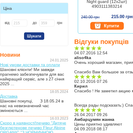
Night guard (12x2шт)
4903111383214
Ціна
215.00 грн
240.00 грн
від
до
грн
Купити
Відгуки покупців
04.07.2016 12:54
Новини
aliso4ka
24.01.2025
Очень хороший магазин, прия
Нові умови доставки та оплати
Шановні клієнти! Ми завжди
Спасибо Вам большое за отз
прагнемо забезпечувати для вас
найкращий сервіс, але з 27 січня
02.10.2016 07:26
2025 ...
Кирил
Спасибо ! Не заметил акцию 
18.05.2024
Доставка
Шановні покупці, З 18.05.24 в
Всегда рады подсказать:) Спа
нас на невизначений час
змінюються ...
26.04.2017 09:26
16.03.2023
Амбарцумян жанна
Скоро в наявності!печиво "Дитяче
Цены приятно удивляют
безглютенове печиво Fleur Alpine
04.09.2018 08:17
ORGANIC "З ЧОРНИЧНОЮ