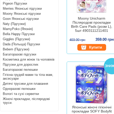
Pigeon Підгузки
Merries Японські підгузки
Moony Японські підгузки
Moony Unicharm
Goon Японські підгузки
Післяродові прокладки
Naty (Підгузки)
Birth Care Pads (розм L),
MamyPoko (Японія)
5шт 4903111211401
Bella Happy Підгузки
Giggles (Підгузки)
359.00 грн
403.00 грн
Dada (Польща) Підгузки
Купити
Bebem (Підгузки)
Багаторазові підгузки
Косметика для жінок та чоловіків
Підгузки для дорослих
Багаторазові пелюшки
Гігієна грудей мами та тіла мам,
аксесуари
Дитячі трусики для плавання
Одноразові пелюшки
Вологі та сухі серветки
Жіночі прокладки, післяродові
труси.
Японські жіночі гігієнічні
прокладки SOFY Bodyfit