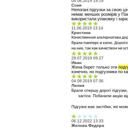
04.06.2019 19:19
Соня
Непогані підгузки за свою ці
немає менших розмірів у Пан
використали упаковку і зар
11.06.2019 13:14
Кристина
Качественная альтернатива дор
брали памперс и хагис. Дорого
на них, так как качеством не у
29.07.2019 09:27
Иван
Жена берет только эти 
подг
конечно, но подгузники по к
04.08.2019 07:36
Лилия
Брали спершу дорогі підгузки,
хаггіси. Побачили акцію в
Підгузок має застібки, які мож
06.12.2022 13:33
Желєва Федора