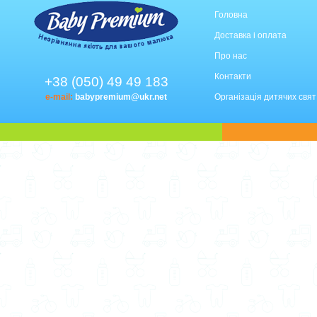
Головна
Доставка і оплата
Про нас
Контакти
+38 (050) 49 49 183
e-mail:
babypremium@ukr.net
Організація дитячих свят