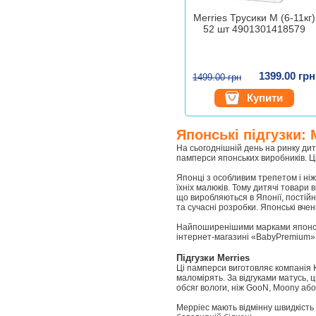
Merries Трусики M (6-11кг)
52 шт 4901301418579
1399.00 грн
1499.00 грн
Купити
Японські підгузки: 
На сьогоднішній день на ринку дит
памперси японських виробників. Ці
Японці з особливим трепетом і ні
їхніх малюків. Тому дитячі товари
що виробляються в Японії, постій
та сучасні розробки. Японські вчен
Найпоширенішими марками японських
інтернет-магазині «BabyPremium»
Підгузки Merries
Ці памперси виготовляє компанія К
маломірять. За відгуками матусь,
обсяг вологи, ніж GooN, Moony або
Мерріес мають відмінну швидкість 