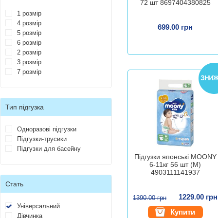
72 шт 8697404380825
1 розмір
4 розмір
699.00 грн
5 розмір
6 розмір
2 розмір
3 розмір
7 розмір
Тип підгузка
Одноразові підгузки
Підгузки-трусики
Підгузки для басейну
Підгузки японські MOONY
6-11кг 56 шт (M)
4903111141937
Стать
1229.00 грн
1390.00 грн
Універсальний
Купити
Дівчинка