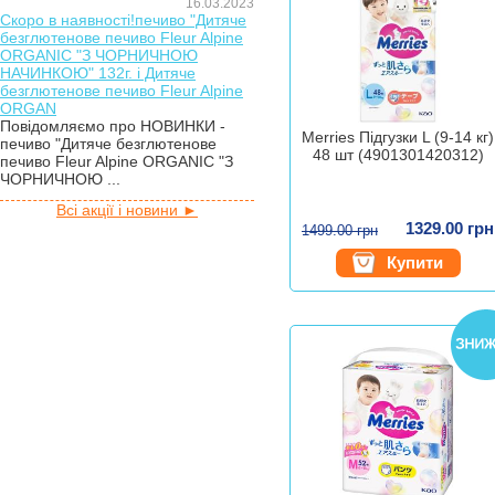
16.03.2023
Скоро в наявності!печиво "Дитяче
безглютенове печиво Fleur Alpine
ORGANIC "З ЧОРНИЧНОЮ
НАЧИНКОЮ" 132г. і Дитяче
безглютенове печиво Fleur Alpine
ORGAN
Повідомляємо про НОВИНКИ -
Merries Підгузки L (9-14 кг)
печиво "Дитяче безглютенове
48 шт (4901301420312)
печиво Fleur Alpine ORGANIC "З
ЧОРНИЧНОЮ ...
Всі акції і новини ►
1329.00 грн
1499.00 грн
Купити