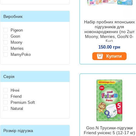
Виробник
Набір пробних японських
підгузників для
Pigeon
новонароджених (по 2шт
Goon
Moony, Merries, GooN 0-
5кг)
Moony
150.00 грн
Merries
MamyPoko
Купити
Серія
Нічні
Friend
Premium Soft
Natural
Goo.N Трусики-підгузки
Розмір підгузка
Friend унісекс 5 (12-17 кг)