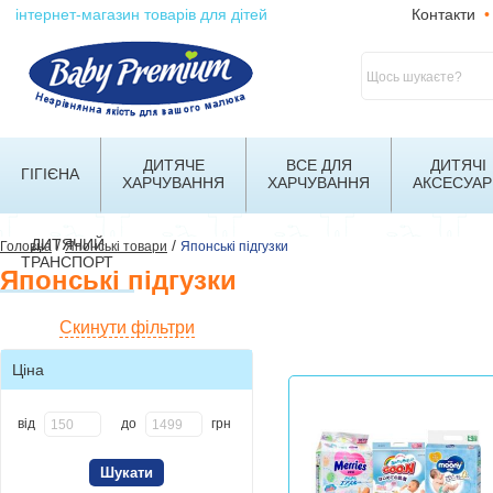
інтернет-магазин товарів для дітей
Контакти
•
ДИТЯЧЕ
ВСЕ ДЛЯ
ДИТЯЧІ
ГІГІЄНА
ХАРЧУВАННЯ
ХАРЧУВАННЯ
АКСЕСУАР
ДИТЯЧИЙ
/
/
Головна
Японські товари
Японські підгузки
ТРАНСПОРТ
Японські підгузки
Скинути фільтри
Ціна
від
до
грн