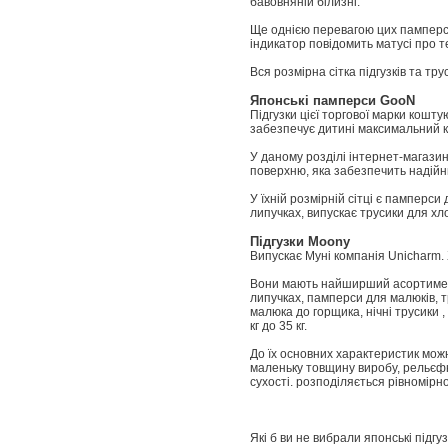
бавовняній білизні.
Ще однією перевагою цих памперсів
індикатор повідомить матусі про те
Вся розмірна сітка підгузків та тр
Японські памперси GooN
Підгузки цієї торгової марки кошт
забезпечує дитині максимальний 
У даному розділі інтернет-магази
поверхню, яка забезпечить надійни
У їхній розмірній сітці є памперси
липучках, випускає трусики для хло
Підгузки Moony
Випускає Муні компанія Unicharm. 
Вони мають найширший асортимент 
липучках, памперси для малюків, тр
малюка до горщика, нічні трусики
кг до 35 кг.
До їх основних характеристик можн
маленьку товщину виробу, рельєфн
сухості. розподіляється рівномірно
Які б ви не вибрали японські підгу