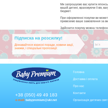
Ми запрошуємо вас купити японські
вашій дитині, враховуючи її вік, 
бюджет.
При оформленні покупки ви можете 
привеземо ваше замовлення за в
Здійснити покупку можна телефон
Підписка на розсилку!
Дізнавайтеся корисні поради, новини акції,
знижки, і спеціальні пропозиції.
Головна
Доставка і оплата
Про нас
Контакти
+38 (050) 49 49 183
e-mail:
babypremium@ukr.net
Організація дитячих свят