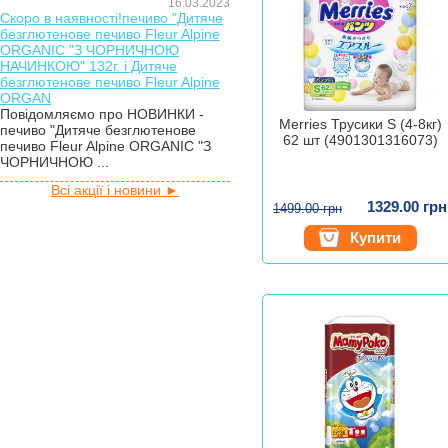
16.03.2023
Скоро в наявності!печиво "Дитяче
безглютенове печиво Fleur Alpine
ORGANIC "З ЧОРНИЧНОЮ
НАЧИНКОЮ" 132г. і Дитяче
безглютенове печиво Fleur Alpine
ORGAN
Повідомляємо про НОВИНКИ -
Merries Трусики S (4-8кг)
печиво "Дитяче безглютенове
62 шт (4901301316073)
печиво Fleur Alpine ORGANIC "З
ЧОРНИЧНОЮ ...
Всі акції і новини ►
1329.00 грн
1499.00 грн
Купити