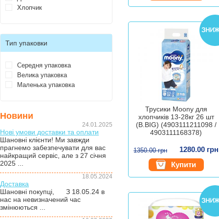
Хлопчик
Тип упаковки
Середня упаковка
Велика упаковка
Маленька упаковка
Трусики Moony для
Новини
хлопчиків 13-28кг 26 шт
(B.BIG) (4903111211098 /
24.01.2025
Нові умови доставки та оплати
4903111168378)
Шановні клієнти! Ми завжди
прагнемо забезпечувати для вас
1280.00 грн
1350.00 грн
найкращий сервіс, але з 27 січня
2025 ...
Купити
18.05.2024
Доставка
Шановні покупці, З 18.05.24 в
нас на невизначений час
змінюються ...