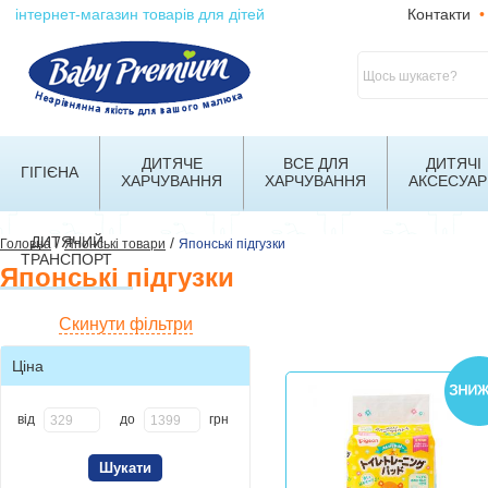
інтернет-магазин товарів для дітей
Контакти
•
ДИТЯЧЕ
ВСЕ ДЛЯ
ДИТЯЧІ
ГІГІЄНА
ХАРЧУВАННЯ
ХАРЧУВАННЯ
АКСЕСУАР
ДИТЯЧИЙ
/
/
Головна
Японські товари
Японські підгузки
ТРАНСПОРТ
Японські підгузки
Скинути фільтри
Ціна
від
до
грн