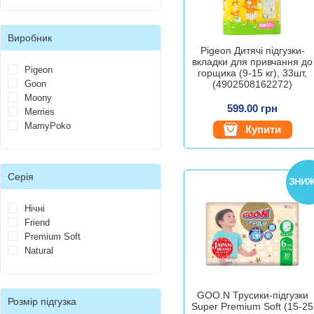
Виробник
Pigeon Дитячі підгузки-
вкладки для привчання до
Pigeon
горщика (9-15 кг), 33шт,
Goon
(4902508162272)
Moony
599.00 грн
Merries
MamyPoko
Купити
Серія
Нічні
Friend
Premium Soft
Natural
GOO.N Трусики-підгузки
Розмір підгузка
Super Premium Soft (15-25