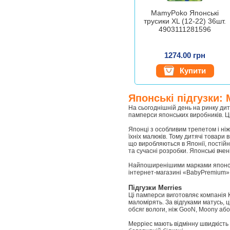
MamyPoko Японські
трусики XL (12-22) 36шт.
4903111281596
1274.00 грн
Купити
Японські підгузки: 
На сьогоднішній день на ринку дит
памперси японських виробників. Ці
Японці з особливим трепетом і ні
їхніх малюків. Тому дитячі товари
що виробляються в Японії, постій
та сучасні розробки. Японські вчен
Найпоширенішими марками японських
інтернет-магазині «BabyPremium»
Підгузки Merries
Ці памперси виготовляє компанія К
маломірять. За відгуками матусь,
обсяг вологи, ніж GooN, Moony або
Мерріес мають відмінну швидкість 