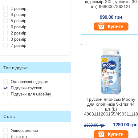
кг, розмір XXL, унісекс, 30
шт) 8680007362121
1 розмір
4 розмір
999.00 грн
5 розмір
Купити
6 розмір
2 розмір
3 розмір
7 розмір
Тип підгузка
Одноразові підгузки
Підгузки-трусики
Підгузки для басейну
Трусики японські Moony
для хлопчиків 9-14кг 44
шт (L)
4903111206155/49031111
Стать
1280.00 грн
1350.00 грн
Універсальний
Купити
Дівчинка