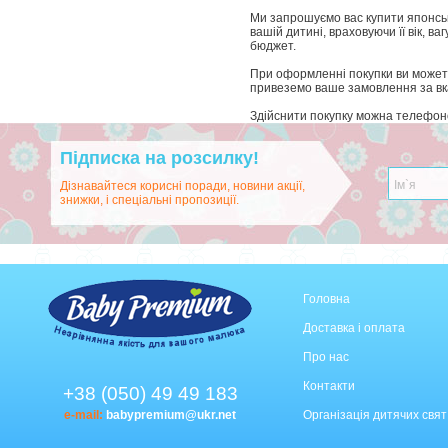
Ми запрошуємо вас купити японські
вашій дитині, враховуючи її вік, 
бюджет.
При оформленні покупки ви можете 
привеземо ваше замовлення за в
Здійснити покупку можна телефон
Підписка на розсилку!
Дізнавайтеся корисні поради, новини акції,
знижки, і спеціальні пропозиції.
Головна
Доставка і оплата
Про нас
Контакти
+38 (050) 49 49 183
e-mail:
babypremium@ukr.net
Організація дитячих свят