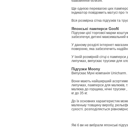
бавовняній білизні.
Ще однією перевагою цих памперсів
індикатор повідомить матусі про те
Вся розмірна сітка підгузків та тр
Японські памперси GooN
Підгузки цієї торгової марки кошт
забезпечує дитині максимальний 
У даному розділі інтернет-магази
поверхню, яка забезпечить надійни
У їхній розмірній сітці є памперси
липучках, випускає трусики для хло
Підгузки Moony
Випускає Муні компанія Unicharm. 
Вони мають найширший асортимент 
липучках, памперси для малюків, тр
малюка до горщика, нічні трусики
кг до 35 кг.
До їх основних характеристик можн
маленьку товщину виробу, рельєфн
сухості. розподіляється рівномірно
Які б ви не вибрали японські підгу