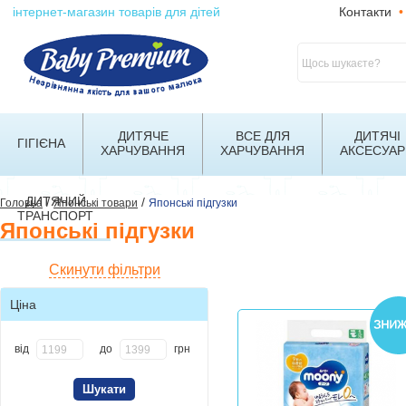
інтернет-магазин товарів для дітей
Контакти
•
ДИТЯЧЕ
ВСЕ ДЛЯ
ДИТЯЧІ
ГІГІЄНА
ХАРЧУВАННЯ
ХАРЧУВАННЯ
АКСЕСУАР
ДИТЯЧИЙ
/
/
Головна
Японські товари
Японські підгузки
ТРАНСПОРТ
Японські підгузки
Скинути фільтри
Ціна
від
до
грн