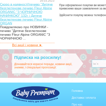
16.03.2023
Скоро в наявності!печиво "Дитяче
При оформленні покупки ви можете 
безглютенове печиво Fleur Alpine
привеземо ваше замовлення за в
ORGANIC "З ЧОРНИЧНОЮ
Здійснити покупку можна телефон
НАЧИНКОЮ" 132г. і Дитяче
безглютенове печиво Fleur Alpine
ORGAN
Повідомляємо про НОВИНКИ -
печиво "Дитяче безглютенове
печиво Fleur Alpine ORGANIC "З
ЧОРНИЧНОЮ ...
Всі акції і новини ►
Підписка на розсилку!
Дізнавайтеся корисні поради, новини акції,
знижки, і спеціальні пропозиції.
Головна
Доставка і оплата
Про нас