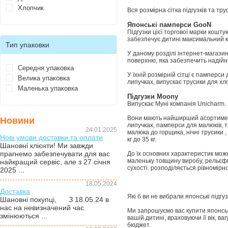
Хлопчик
Вся розмірна сітка підгузків та тр
Японські памперси GooN
Підгузки цієї торгової марки кошт
забезпечує дитині максимальний 
Тип упаковки
У даному розділі інтернет-магази
поверхню, яка забезпечить надійни
Середня упаковка
У їхній розмірній сітці є памперси
Велика упаковка
липучках, випускає трусики для хло
Маленька упаковка
Підгузки Moony
Випускає Муні компанія Unicharm. 
Вони мають найширший асортимент 
Новини
липучках, памперси для малюків, тр
24.01.2025
малюка до горщика, нічні трусики
Нові умови доставки та оплати
кг до 35 кг.
Шановні клієнти! Ми завжди
прагнемо забезпечувати для вас
До їх основних характеристик можн
маленьку товщину виробу, рельєфн
найкращий сервіс, але з 27 січня
сухості. розподіляється рівномірно
2025 ...
18.05.2024
Доставка
Які б ви не вибрали японські підгу
Шановні покупці, З 18.05.24 в
нас на невизначений час
Ми запрошуємо вас купити японські
змінюються ...
вашій дитині, враховуючи її вік, 
бюджет.