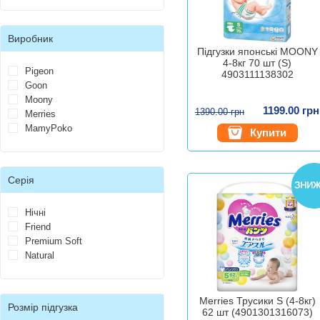
Виробник
Підгузки японські MOONY
4-8кг 70 шт (S)
Pigeon
4903111138302
Goon
Moony
1199.00 грн
1390.00 грн
Merries
MamyPoko
Купити
Серія
Нічні
Friend
Premium Soft
Natural
Merries Трусики S (4-8кг)
Розмір підгузка
62 шт (4901301316073)