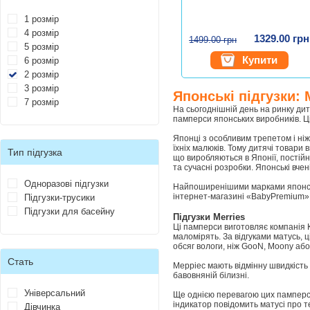
1 розмір
4 розмір
1329.00 грн
1499.00 грн
5 розмір
Купити
6 розмір
2 розмір
3 розмір
Японські підгузки: 
7 розмір
На сьогоднішній день на ринку дит
памперси японських виробників. Ці
Японці з особливим трепетом і ні
їхніх малюків. Тому дитячі товари
Тип підгузка
що виробляються в Японії, постій
та сучасні розробки. Японські вчен
Одноразові підгузки
Найпоширенішими марками японських
інтернет-магазині «BabyPremium»
Підгузки-трусики
Підгузки для басейну
Підгузки Merries
Ці памперси виготовляє компанія К
маломірять. За відгуками матусь,
обсяг вологи, ніж GooN, Moony або
Стать
Мерріес мають відмінну швидкість 
бавовняній білизні.
Універсальний
Ще однією перевагою цих памперсів
індикатор повідомить матусі про те
Дівчинка