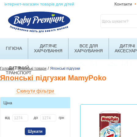
інтернет-магазин товарів для дітей
Контакти
•
ДИТЯЧЕ
ВСЕ ДЛЯ
ДИТЯЧІ
ГІГІЄНА
ХАРЧУВАННЯ
ХАРЧУВАННЯ
АКСЕСУАР
ДИТЯЧИЙ
/
/
Головна
Японські товари
Японські підгузки
ТРАНСПОРТ
Японські підгузки MamyPoko
Скинути фільтри
Ціна
від
до
грн