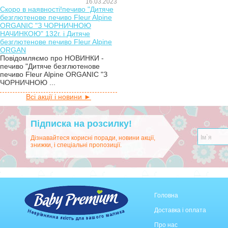
16.03.2023
Скоро в наявності!печиво "Дитяче
безглютенове печиво Fleur Alpine
ORGANIC "З ЧОРНИЧНОЮ
НАЧИНКОЮ" 132г. і Дитяче
безглютенове печиво Fleur Alpine
ORGAN
Повідомляємо про НОВИНКИ -
печиво "Дитяче безглютенове
печиво Fleur Alpine ORGANIC "З
ЧОРНИЧНОЮ ...
Всі акції і новини ►
Підписка на розсилку!
Дізнавайтеся корисні поради, новини акції,
знижки, і спеціальні пропозиції.
Головна
Доставка і оплата
Про нас