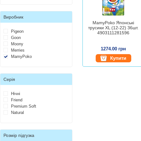
Виробник
MamyPoko Японські
трусики XL (12-22) 36шт.
Pigeon
4903111281596
Goon
Moony
1274.00 грн
Merries
MamyPoko
Купити
Серія
Нічні
Friend
Premium Soft
Natural
Розмір підгузка