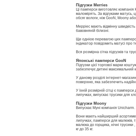
Підгузки Merries
Ці памперси виготовляє компанія К
маломірять. За відгуками матусь,
обсяг вологи, ніж GooN, Moony або
Мерріес мають відмінну швидкість 
бавовняній білизні.
Ще однією перевагою цих памперсів
індикатор повідомить матусі про те
Вся розмірна сітка підгузків та тр
Японські памперси GooN
Підгузки цієї торгової марки кошт
забезпечує дитині максимальний 
У даному розділі інтернет-магази
поверхню, яка забезпечить надійни
У їхній розмірній сітці є памперси
липучках, випускає трусики для хло
Підгузки Moony
Випускає Муні компанія Unicharm. 
Вони мають найширший асортимент 
липучках, памперси для малюків, тр
малюка до горщика, нічні трусики
кг до 35 кг.