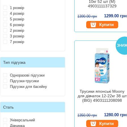
10кг 52 шт (M)
4903111137329
1 розмір
4 розмір
1299.00 грн
1390.00 грн
5 розмір
Купити
6 розмір
2 розмір
3 розмір
7 розмір
Тип підгузка
Одноразові підгузки
Підгузки-трусики
Підгузки для басейну
Трусики японські Moony
для дівчаток 12-22кг 38 шт
(BIG) 4903111208098
Стать
1280.00 грн
1350.00 грн
Універсальний
Купити
Дівчинка