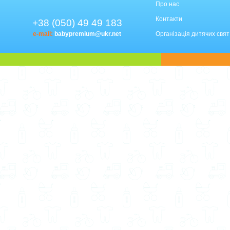
Про нас
Контакти
+38 (050) 49 49 183
e-mail:
babypremium@ukr.net
Організація дитячих свят