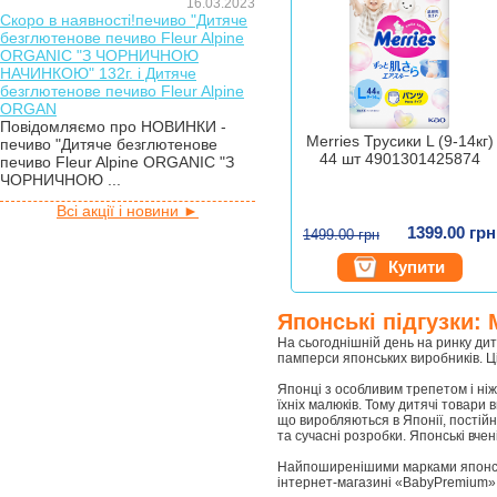
16.03.2023
Скоро в наявності!печиво "Дитяче
безглютенове печиво Fleur Alpine
ORGANIC "З ЧОРНИЧНОЮ
НАЧИНКОЮ" 132г. і Дитяче
безглютенове печиво Fleur Alpine
ORGAN
Повідомляємо про НОВИНКИ -
Merries Трусики L (9-14кг)
печиво "Дитяче безглютенове
44 шт 4901301425874
печиво Fleur Alpine ORGANIC "З
ЧОРНИЧНОЮ ...
Всі акції і новини ►
1399.00 грн
1499.00 грн
Купити
Японські підгузки: 
На сьогоднішній день на ринку дит
памперси японських виробників. Ці
Японці з особливим трепетом і ні
їхніх малюків. Тому дитячі товари
що виробляються в Японії, постій
та сучасні розробки. Японські вчен
Найпоширенішими марками японських
інтернет-магазині «BabyPremium»