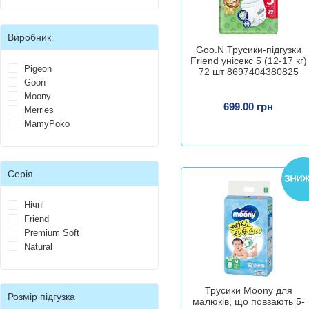
Виробник
Goo.N Трусики-підгузки
Friend унісекс 5 (12-17 кг)
Pigeon
72 шт 8697404380825
Goon
Moony
699.00 грн
Merries
MamyPoko
Серія
Нічні
Friend
Premium Soft
Natural
Трусики Moony для
Розмір підгузка
малюків, що повзають 5-