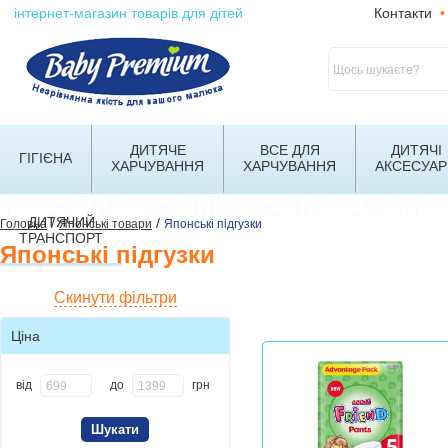
інтернет-магазин товарів для дітей
Контакти
•
ДИТЯЧЕ
ВСЕ ДЛЯ
ДИТЯЧІ
ГІГІЄНА
ХАРЧУВАННЯ
ХАРЧУВАННЯ
АКСЕСУАР
ДИТЯЧИЙ
/
/
Головна
Японські товари
Японські підгузки
ТРАНСПОРТ
Японські підгузки
Скинути фільтри
Ціна
від
до
грн