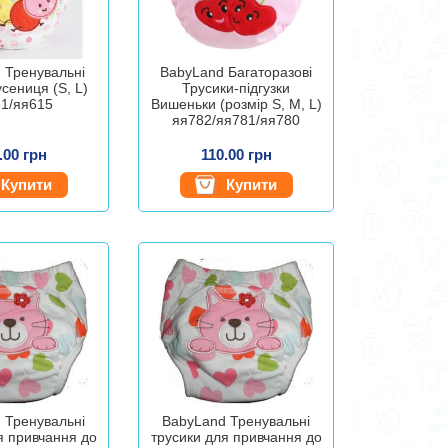
 Тренувальні
BabyLand Багаторазові
усениця (S, L)
Трусики-підгузки
1/яя615
Вишеньки (розмір S, M, L)
яя782/яя781/яя780
.00 грн
110.00 грн
Купити
Купити
 Тренувальні
BabyLand Тренувальні
я привчання до
трусики для привчання до