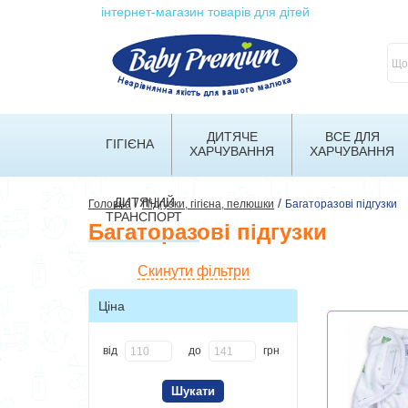
інтернет-магазин товарів для дітей
ДИТЯЧЕ
ВСЕ ДЛЯ
ГІГІЄНА
ХАРЧУВАННЯ
ХАРЧУВАННЯ
ДИТЯЧИЙ
/
/
Головна
Підгузки, гігієна, пелюшки
Багаторазові підгузки
ТРАНСПОРТ
Багаторазові підгузки
Скинути фільтри
Ціна
від
до
грн