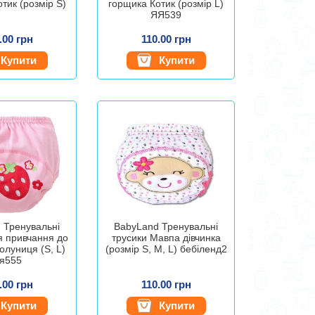
тик (розмір S)
горщика Котик (розмір L)
ЯЯ539
.00 грн
110.00 грн
Купити
Купити
 Тренувальні
BabyLand Тренувальні
я привчання до
трусики Мавпа дівчинка
олуниця (S, L)
(розмір S, M, L) бебіленд2
я555
.00 грн
110.00 грн
Купити
Купити