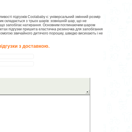
ивості підгузків Coolababy є: універсальний змінний розмір
ик складається з трьох шарів: зовнішній шар, що не
, що запобігає натирання. Основним поглинаючим шаром
жетах підгузки пришита еластична резиночка для запобігання
помогою звичайного дитячого порошку, швидко висихають і не
підгузки з доставкою.