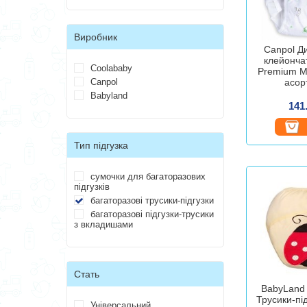
Виробник
Canpol Ди
клейонча
Coolababy
Premium M 
Canpol
асор
Babyland
141
Тип підгузка
сумочки для багаторазових
підгузків
багаторазові трусики-підгузки
багаторазові підгузки-трусики
з вкладишами
Стать
BabyLand 
Трусики-пі
Універсальний