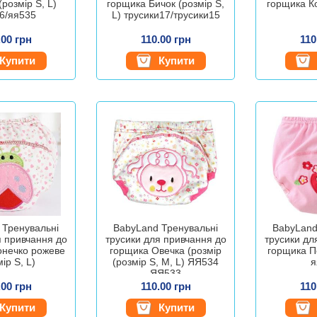
(розмір S, L)
горщика Бичок (розмір S,
горщика Ко
6/яя535
L) трусики17/трусики15
.00 грн
110.00 грн
110
Купити
Купити
 Тренувальні
BabyLand Тренувальні
BabyLand
я привчання до
трусики для привчання до
трусики дл
онечко рожеве
горщика Овечка (розмір
горщика П
ір S, L)
(розмір S, М, L) ЯЯ534
я
ЯЯ533
.00 грн
110.00 грн
110
Купити
Купити