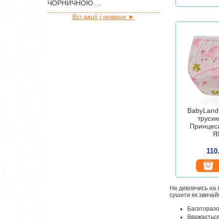
ЧОРНИЧНОЮ ...
Всі акції і новини ►
BabyLand
трусик
Принцеса
Я
110
Не дивлячись на п
сушити як звичай
Багаторазо
Вважається