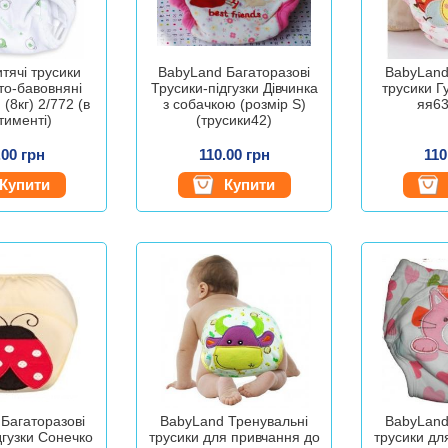
тячі трусики
BabyLand Багаторазові
BabyLand
то-бавовняні
Трусики-підгузки Дівчинка
трусики Г
(8кг) 2/772 (в
з собачкою (розмір S)
яя63
тименті)
(трусики42)
.00 грн
110.00 грн
110
Купити
Купити
Багаторазові
BabyLand Тренувальні
BabyLand
дгузки Сонечко
трусики для привчання до
трусики дл