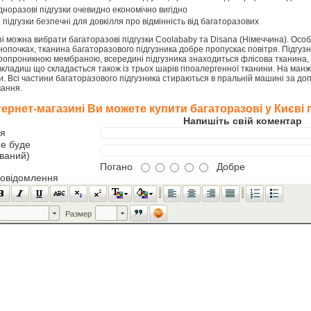
дноразові підгузки очевидно економічно вигідно
підгузки безпечні для довкілля про відмінність від багаторазових
 можна вибрати багаторазові підгузки Coolababy та Disana (Німеччина). Особл
нопочках, тканина багаторазового підгузника добре пропускає повітря. Підгузн
тропроникною мембраною, всередині підгузника знаходиться флісова тканина
вкладиш що складається також із трьох шарів гіпоалергенної тканини. На ман
и. Всі частини багаторазового підгузника стираються в пральній машині за до
вання.
ернет-магазині Ви можете купити багаторазові у Києві 
Напишіть свій коментар
'я
не буде
ований)
Погано
Добре
повідомлення
Шрифт
Размер
Размер