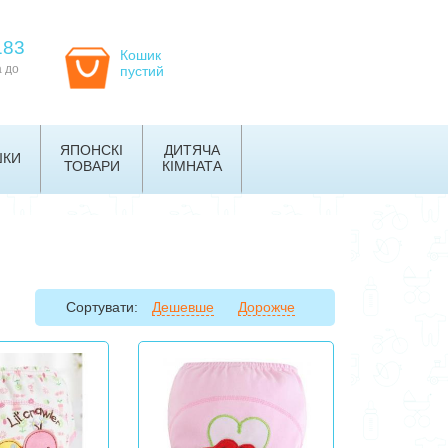
183
Кошик
а до
пустий
ЯПОНСКІ
ДИТЯЧА
ШКИ
ТОВАРИ
КІМНАТА
Сортувати:
Дешевше
Дорожче