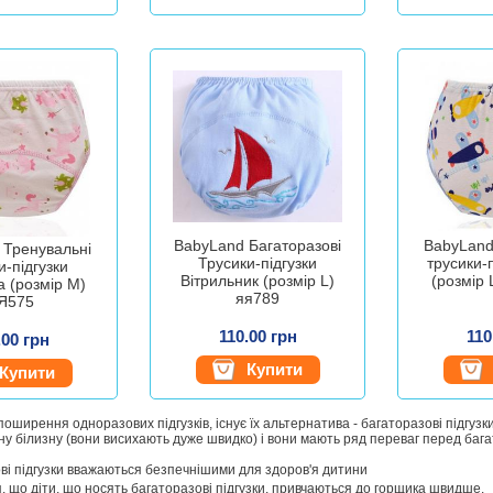
BabyLand Багаторазові
BabyLand
 Тренувальні
Трусики-підгузки
трусики-п
и-підгузки
Вітрильник (розмір L)
(розмір 
 (розмір M)
яя789
Я575
110.00 грн
110
.00 грн
Купити
Купити
оширення одноразових підгузків, існує їх альтернатива - багаторазові підгузк
ну білизну (вони висихають дуже швидко) і вони мають ряд переваг перед бага
ві підгузки вважаються безпечнішими для здоров'я дитини
, що діти, що носять багаторазові підгузки, привчаються до горщика швидше.