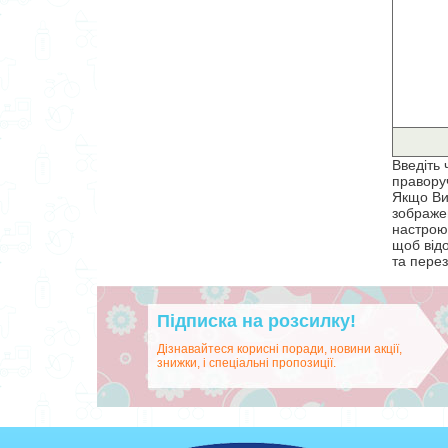
Введіть 
правору
Якщо Ви
зображен
настрою
щоб від
та перез
Підписка на розсилку!
Дізнавайтеся корисні поради, новини акції,
знижки, і спеціальні пропозиції.