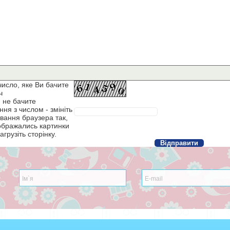
число, яке Ви бачите
ч
 не бачите
ня з числом - змініть
вання браузера так,
ображались картинки
агрузіть сторінку.