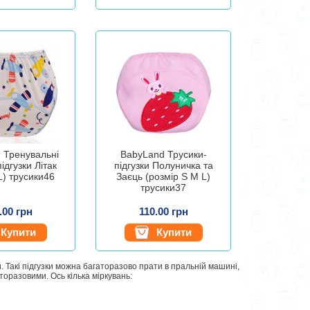
 Тренувальні
BabyLand Трусики-
ідгузки Літак
підгузки Полуничка та
L) трусики46
Заєць (розмір S M L)
трусики37
.00 грн
110.00 грн
Купити
Купити
и. Такі підгузки можна багаторазово прати в пральній машині,
торазовими. Ось кілька міркувань: