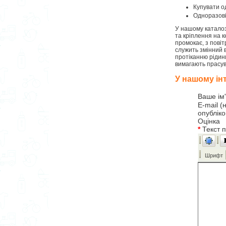
Купувати о
Одноразові 
У нашому каталозі
та кріплення на к
промокає, з пові
служить змінний 
протіканню рідин
вимагають прасу
У нашому інт
Ваше ім
E-mail (
опублік
Оцінка
*
Текст 
Шрифт