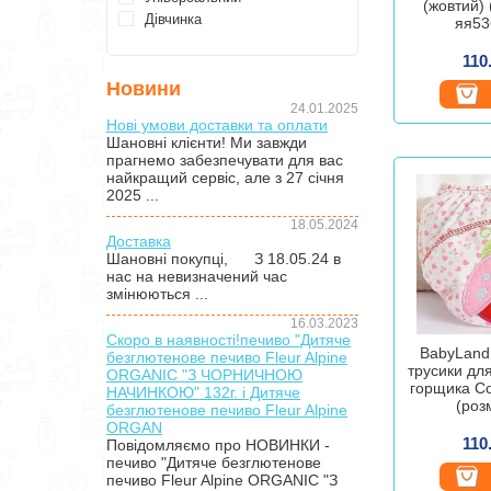
(жовтий) 
Дівчинка
яя53
110
Новини
24.01.2025
Нові умови доставки та оплати
Шановні клієнти! Ми завжди
прагнемо забезпечувати для вас
найкращий сервіс, але з 27 січня
2025 ...
18.05.2024
Доставка
Шановні покупці, З 18.05.24 в
нас на невизначений час
змінюються ...
16.03.2023
Скоро в наявності!печиво "Дитяче
BabyLand
безглютенове печиво Fleur Alpine
трусики дл
ORGANIC "З ЧОРНИЧНОЮ
горщика С
НАЧИНКОЮ" 132г. і Дитяче
(розм
безглютенове печиво Fleur Alpine
ORGAN
110
Повідомляємо про НОВИНКИ -
печиво "Дитяче безглютенове
печиво Fleur Alpine ORGANIC "З