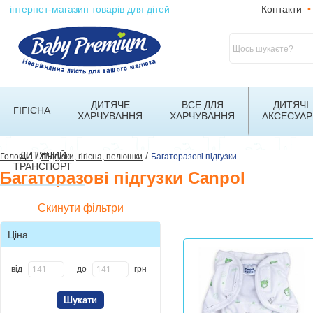
інтернет-магазин товарів для дітей
Контакти
•
ДИТЯЧЕ
ВСЕ ДЛЯ
ДИТЯЧІ
ГІГІЄНА
ХАРЧУВАННЯ
ХАРЧУВАННЯ
АКСЕСУАР
ДИТЯЧИЙ
/
/
Головна
Підгузки, гігієна, пелюшки
Багаторазові підгузки
ТРАНСПОРТ
Багаторазові підгузки Canpol
Скинути фільтри
Ціна
від
до
грн