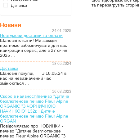
щоб відображались ка
та перезагрузіть сторін
Дівчинка
Новини
24.01.2025
Нові умови доставки та оплати
Шановні клієнти! Ми завжди
прагнемо забезпечувати для вас
найкращий сервіс, але з 27 січня
2025 ...
18.05.2024
Доставка
Шановні покупці, З 18.05.24 в
нас на невизначений час
змінюються ...
16.03.2023
Скоро в наявності!печиво "Дитяче
безглютенове печиво Fleur Alpine
ORGANIC "З ЧОРНИЧНОЮ
НАЧИНКОЮ" 132г. і Дитяче
безглютенове печиво Fleur Alpine
ORGAN
Повідомляємо про НОВИНКИ -
печиво "Дитяче безглютенове
печиво Fleur Alpine ORGANIC "З