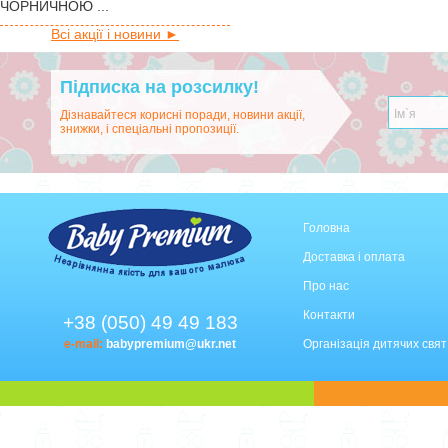
ЧОРНИЧНОЮ ...
Всі акції і новини ►
Підписка на розсилку!
Дізнавайтеся корисні поради, новини акції,
знижки, і спеціальні пропозиції.
Головна
Доставка і оплата
Про нас
Контакти
+38 (050) 49 49 183
e-mail:
babypremium@ukr.net
Організація дитячих свят