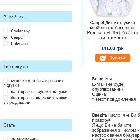
Виробник
Canpol Дитячі трусики
клейончато-бавовняні
Coolababy
Premium M (8кг) 2/772 (в
Canpol
асортименті)
Babyland
141.00 грн
Купити
Тип підгузка
Ваше ім'я
сумочки для багаторазових
E-mail (не буде
підгузків
опублікований)
багаторазові трусики-підгузки
Оцінка
багаторазові підгузки-трусики
*
Текст повідомлення
з вкладишами
Введіть число, яке Ви 
праворуч
Стать
Якщо Ви не бачите
зображення з числом - 
настроювання браузера
Універсальний