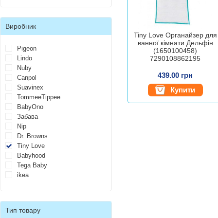
Виробник
Tiny Love Органайзер для
ванної кімнати Дельфін
Pigeon
(1650100458)
Lindo
7290108862195
Nuby
439.00 грн
Canpol
Suavinex
Купити
TommeeTippee
BabyOno
Забава
Nip
Dr. Browns
Tiny Love
Babyhood
Tega Baby
ikea
Тип товару