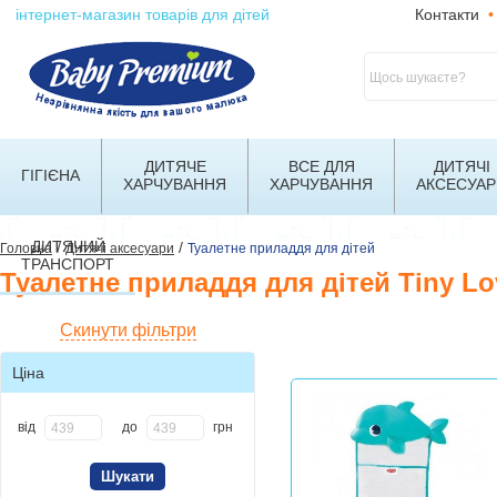
інтернет-магазин товарів для дітей
Контакти
•
ДИТЯЧЕ
ВСЕ ДЛЯ
ДИТЯЧІ
ГІГІЄНА
ХАРЧУВАННЯ
ХАРЧУВАННЯ
АКСЕСУАР
ДИТЯЧИЙ
/
/
Головна
Дитячі аксесуари
Туалетне приладдя для дітей
ТРАНСПОРТ
Туалетне приладдя для дітей Tiny Lo
Скинути фільтри
Ціна
від
до
грн