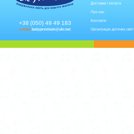
Доставка і оплата
Про нас
Контакти
+38 (050) 49 49 183
e-mail:
babypremium@ukr.net
Організація дитячих свят