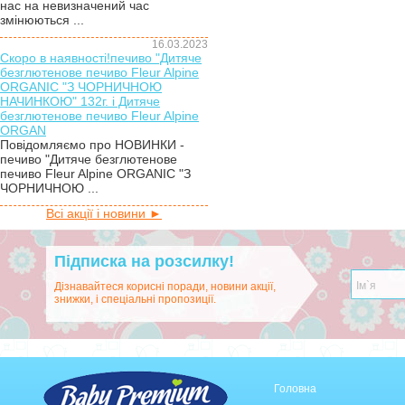
нас на невизначений час
змінюються ...
16.03.2023
Скоро в наявності!печиво "Дитяче
безглютенове печиво Fleur Alpine
ORGANIC "З ЧОРНИЧНОЮ
НАЧИНКОЮ" 132г. і Дитяче
безглютенове печиво Fleur Alpine
ORGAN
Повідомляємо про НОВИНКИ -
печиво "Дитяче безглютенове
печиво Fleur Alpine ORGANIC "З
ЧОРНИЧНОЮ ...
Всі акції і новини ►
Підписка на розсилку!
Дізнавайтеся корисні поради, новини акції,
знижки, і спеціальні пропозиції.
Головна