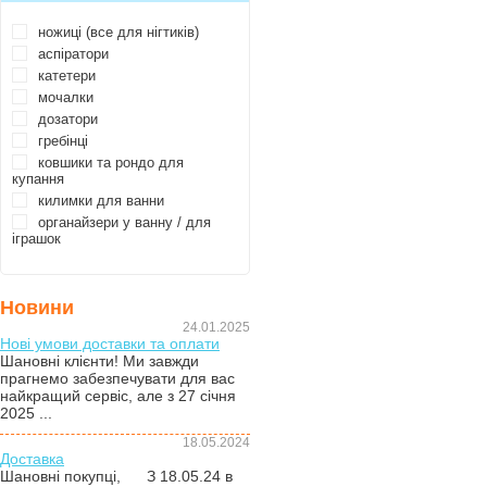
ножиці (все для нігтиків)
аспіратори
катетери
мочалки
дозатори
гребінці
ковшики та рондо для
купання
килимки для ванни
органайзери у ванну / для
іграшок
Новини
24.01.2025
Нові умови доставки та оплати
Шановні клієнти! Ми завжди
прагнемо забезпечувати для вас
найкращий сервіс, але з 27 січня
2025 ...
18.05.2024
Доставка
Шановні покупці, З 18.05.24 в